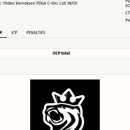
PD
t:
Yhden kierroksen PDGA C-tier. LUE INFO!
SC
CT
Pa
P
ICP
PENALTIES
OCP total