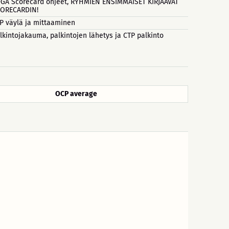
GA Scorecard ohjeet, RYHMIEN ENSIMMÄISET KIRJAAVAT
ORECARDIN!
P väylä ja mittaaminen
lkintojakauma, palkintojen lähetys ja CTP palkinto
OCP average