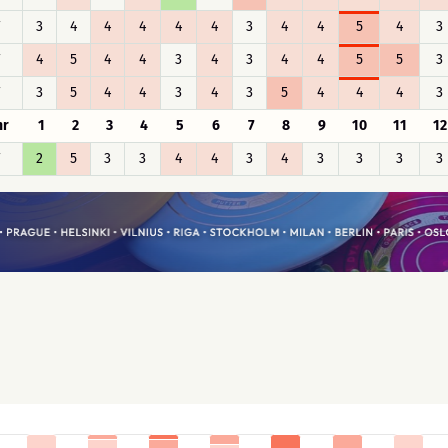
F
3
4
4
4
4
4
3
4
4
5
4
3
F
4
5
4
4
3
4
3
4
4
5
5
3
F
3
5
4
4
3
4
3
5
4
4
4
3
hr
1
2
3
4
5
6
7
8
9
10
11
12
F
2
5
3
3
4
4
3
4
3
3
3
3