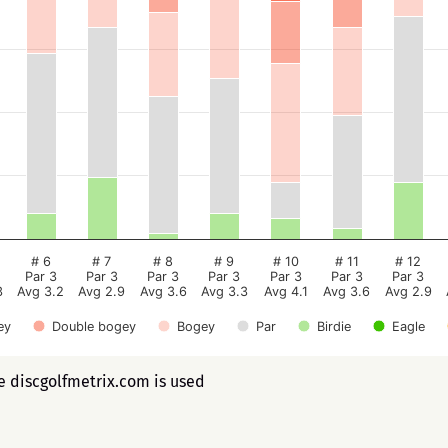
# 6
# 7
# 8
# 9
# 10
# 11
# 12
Par 3
Par 3
Par 3
Par 3
Par 3
Par 3
Par 3
3
Avg 3.2
Avg 2.9
Avg 3.6
Avg 3.3
Avg 4.1
Avg 3.6
Avg 2.9
ey
Double bogey
Bogey
Par
Birdie
Eagle
ee discgolfmetrix.com is used