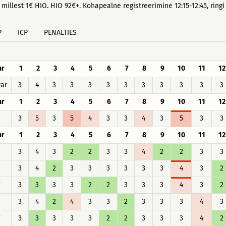
millest 1€ HIO. HIO 92€+. Kohapealne registreerimine 12:15-12:45, ringi 
P
ICP
PENALTIES
hr
1
2
3
4
5
6
7
8
9
10
11
12
ar
3
4
3
3
3
3
3
3
3
3
3
3
hr
1
2
3
4
5
6
7
8
9
10
11
12
F
3
5
3
5
4
3
3
4
3
5
3
3
hr
1
2
3
4
5
6
7
8
9
10
11
12
F
3
4
3
2
2
3
3
4
2
2
3
3
F
3
4
2
3
3
3
3
3
3
4
3
2
F
3
3
3
3
2
2
3
3
3
4
3
2
F
3
4
2
4
3
3
2
3
3
3
4
3
F
3
3
3
3
3
2
2
3
3
3
4
2