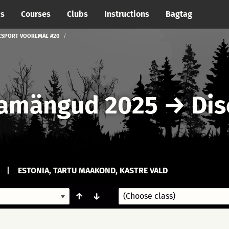
cs
Courses
Clubs
Instructions
Bagtag
CSPORT VOOREMÄE #20
amängud 2025
→
Dis
|
ESTONIA, TARTU MAAKOND, KASTRE VALD
↑
↓