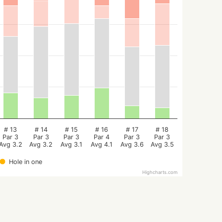
# 13
# 14
# 15
# 16
# 17
# 18
Par 3
Par 3
Par 3
Par 4
Par 3
Par 3
Avg 3.2
Avg 3.2
Avg 3.1
Avg 4.1
Avg 3.6
Avg 3.5
Hole in one
Highcharts.com