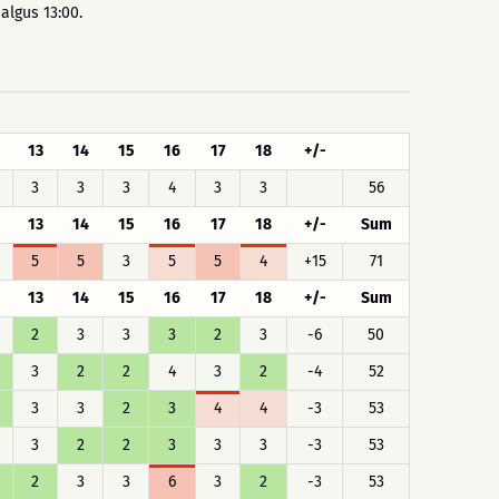
algus 13:00.
13
14
15
16
17
18
+/-
3
3
3
4
3
3
56
13
14
15
16
17
18
+/-
Sum
5
5
3
5
5
4
+15
71
13
14
15
16
17
18
+/-
Sum
2
3
3
3
2
3
-6
50
3
2
2
4
3
2
-4
52
3
3
2
3
4
4
-3
53
3
2
2
3
3
3
-3
53
2
3
3
6
3
2
-3
53