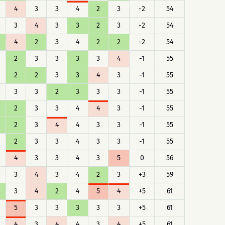
4
3
3
4
2
3
-2
54
3
4
3
3
2
3
-2
54
4
2
3
4
2
2
-2
54
2
3
3
3
3
4
-1
55
2
2
3
3
4
3
-1
55
3
3
2
3
3
3
-1
55
2
3
3
4
4
3
-1
55
2
3
4
4
3
3
-1
55
2
3
3
4
3
3
-1
55
4
3
3
4
3
5
0
56
3
4
3
4
2
3
+3
59
3
4
2
4
5
4
+5
61
5
3
3
3
3
3
+5
61
4
3
4
4
3
4
+5
61