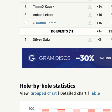
7
Timm0 Kuusk
+14
8
Anton Letner
+16
8
+16
Rauno Tamm
DG EVENTS (1)
+/-
T
1
Silver Saks
+5
Hole-by-hole statistics
View:
Grouped chart
|
Detailed chart
|
Table
100