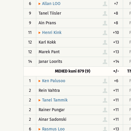
6
+7
Allan LOO
9
Tanel Tiisler
+8
9
Ain Prans
+8
11
+10
Henri Kink
12
Karl Kokk
+13
12
Marek Pant
+13
14
Janar Loorits
+14
MEHED kuni 879 (9)
+/-
T
1
+6
Ken Palusoo
2
Rein Vahtra
+11
2
+11
Tanel Tammik
2
Rainer Pungar
+11
2
Ainar Sadonski
+11
6
+13
Rasmus Loo