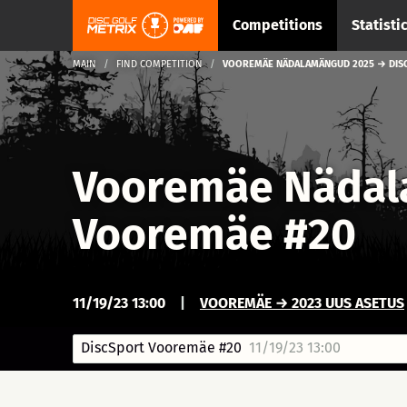
Competitions
Statisti
MAIN
FIND COMPETITION
VOOREMÄE NÄDALAMÄNGUD 2025 → DIS
Vooremäe Nädal
Vooremäe #20
11/19/23 13:00
|
VOOREMÄE → 2023 UUS ASETUS
DiscSport Vooremäe #20
11/19/23 13:00