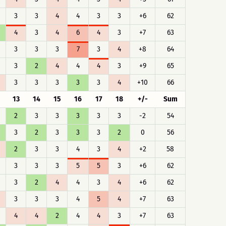
3
3
4
4
3
3
+6
62
4
3
4
6
4
3
+7
63
3
3
3
7
3
4
+8
64
3
2
4
4
4
3
+9
65
3
3
3
3
3
4
+10
66
13
14
15
16
17
18
+/-
Sum
2
3
3
3
3
3
-2
54
3
2
3
3
3
2
0
56
2
3
3
4
3
4
+2
58
3
3
3
5
5
3
+6
62
3
2
4
4
3
4
+6
62
3
3
3
4
5
4
+7
63
4
4
2
4
4
3
+7
63