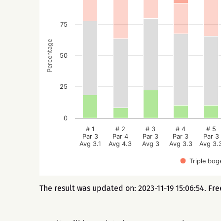
75
Percentage
50
25
0
# 1
# 2
# 3
# 4
# 5
Par 3
Par 4
Par 3
Par 3
Par 3
Avg 3.1
Avg 4.3
Avg 3
Avg 3.3
Avg 3.
Triple bog
The result was updated on: 2023-11-19 15:06:54. Fr