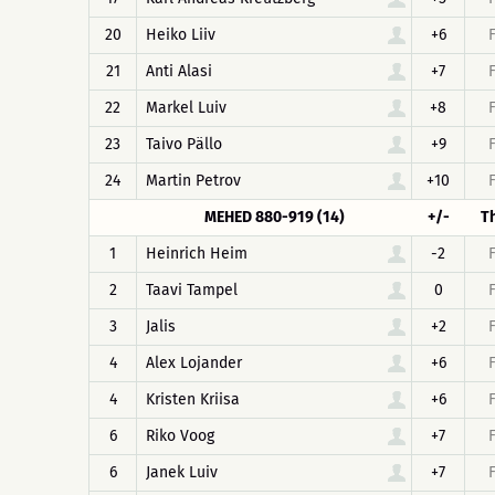
20
Heiko Liiv
+6
21
Anti Alasi
+7
22
Markel Luiv
+8
23
Taivo Pällo
+9
24
Martin Petrov
+10
MEHED 880-919 (14)
+/-
T
1
Heinrich Heim
-2
2
Taavi Tampel
0
3
Jalis
+2
4
Alex Lojander
+6
4
Kristen Kriisa
+6
6
Riko Voog
+7
6
Janek Luiv
+7