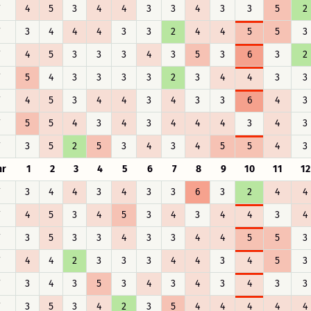
F
4
5
3
4
4
3
3
4
3
3
5
2
F
3
4
4
4
3
3
2
4
4
5
5
3
F
4
5
3
3
3
4
3
5
3
6
3
2
F
5
4
3
3
3
3
2
3
4
4
3
3
F
4
5
3
4
4
3
4
3
3
6
4
3
F
5
5
4
3
4
3
4
4
4
3
4
3
F
3
5
2
5
3
4
3
4
5
5
4
3
hr
1
2
3
4
5
6
7
8
9
10
11
12
F
3
4
4
3
4
3
3
6
3
2
4
4
F
4
5
3
4
5
3
4
3
4
4
3
4
F
3
5
3
3
4
3
3
4
4
5
5
3
F
4
4
2
3
3
3
4
4
3
4
5
3
F
3
4
3
5
3
4
3
4
3
4
3
3
F
3
5
3
4
2
3
5
4
4
4
4
4