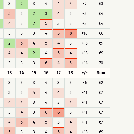
3
2
3
4
4
4
+7
63
5
3
2
3
4
3
+8
64
4
3
2
5
3
3
+8
64
3
3
3
4
5
8
+10
66
2
5
4
5
4
3
+13
69
4
4
2
4
5
4
+13
69
3
3
3
6
4
5
+14
70
13
14
15
16
17
18
+/-
Sum
3
3
3
4
3
3
+6
62
3
3
4
4
4
3
+11
67
4
4
3
4
3
4
+11
67
3
4
3
6
6
3
+11
67
4
5
4
5
3
4
+11
67
5
3
3
4
5
4
+13
69