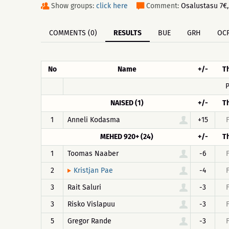
Show groups:
click here
Comment:
Osalustasu 7€, 
COMMENTS (0)
RESULTS
BUE
GRH
OC
No
Name
+/-
T
P
NAISED (1)
+/-
T
1
Anneli Kodasma
+15
MEHED 920+ (24)
+/-
T
1
Toomas Naaber
-6
2
-4
Kristjan Pae
3
Rait Saluri
-3
3
Risko Vislapuu
-3
5
Gregor Rande
-3