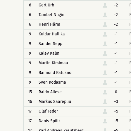
6
Gert Urb
-2
6
Tambet Nugin
-2
6
Henri Härm
-2
9
Kuldar Hallika
-1
9
Sander Sepp
-1
9
Kalev Kalm
-1
9
Martin Kirsimaa
-1
9
Raimond Ratušnõi
-1
9
Sven Kodasma
-1
15
Raido Allese
0
16
Markus Saarepuu
+3
17
Olaf Teder
+5
17
Danis Spilik
+5
17
Karl Andreas Kreutzberg
+5