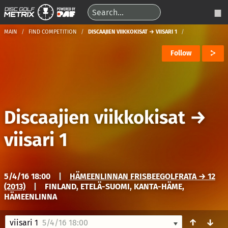
MAIN
FIND COMPETITION
DISCAAJIEN VIIKKOKISAT → VIISARI 1
Follow
Discaajien viikkokisat
→
viisari 1
5/4/16 18:00
|
HÄMEENLINNAN FRISBEEGOLFRATA → 12
(2013)
|
FINLAND, ETELÄ-SUOMI, KANTA-HÄME,
HÄMEENLINNA
↑
↓
viisari 1
5/4/16 18:00