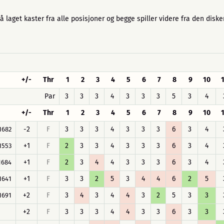
å laget kaster fra alle posisjoner og begge spiller videre fra den disk
+/-
Thr
1
2
3
4
5
6
7
8
9
10
Par
3
3
3
4
3
3
3
5
3
4
+/-
Thr
1
2
3
4
5
6
7
8
9
10
-2
F
3
3
3
4
3
3
3
6
3
4
1682
+1
F
2
3
3
4
3
3
3
6
3
4
1553
+1
F
2
3
4
4
3
3
3
6
3
4
1684
+1
F
3
3
2
5
3
4
4
6
2
5
1641
+2
F
3
4
3
4
4
3
2
5
3
3
1691
+2
F
3
3
3
4
4
3
3
6
3
3