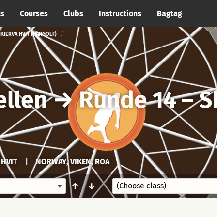
cs
Courses
Clubs
Instructions
Bagtag
KJERVA HVIT (PARGOLF)
llen
→
Runde 14 – S
 HVIT
|
NORWAY, VIKEN, ROA
↑
↓