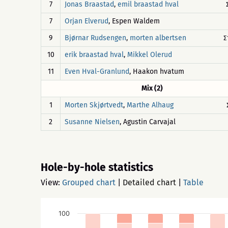
7
,
Jonas Braastad
emil braastad hval
7
, Espen Waldem
Orjan Elverud
9
,
Bjørnar Rudsengen
morten albertsen
∑
10
,
erik braastad hval
Mikkel Olerud
11
, Haakon hvatum
Even Hval-Granlund
Mix (2)
1
,
Morten Skjørtvedt
Marthe Alhaug
2
, Agustin Carvajal
Susanne Nielsen
Hole-by-hole statistics
View:
Grouped chart
|
Detailed chart
|
Table
100