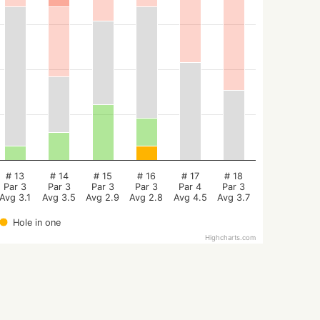
# 13
# 14
# 15
# 16
# 17
# 18
Par 3
Par 3
Par 3
Par 3
Par 4
Par 3
Avg 3.1
Avg 3.5
Avg 2.9
Avg 2.8
Avg 4.5
Avg 3.7
Hole in one
Highcharts.com