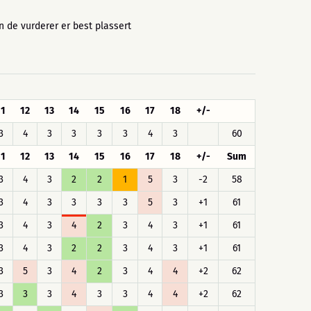
en de vurderer er best plassert
11
12
13
14
15
16
17
18
+/-
3
4
3
3
3
3
4
3
60
11
12
13
14
15
16
17
18
+/-
Sum
3
4
3
2
2
1
5
3
-2
58
3
4
3
3
3
3
5
3
+1
61
3
4
3
4
2
3
4
3
+1
61
3
4
3
2
2
3
4
3
+1
61
3
5
3
4
2
3
4
4
+2
62
3
3
3
4
3
3
4
4
+2
62