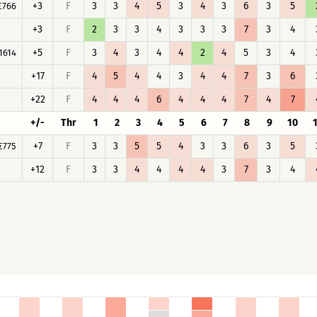
+3
F
3
3
4
5
3
4
3
6
3
5
∑766
+3
F
2
3
3
4
3
3
3
7
3
4
+5
F
3
4
3
4
4
2
4
5
3
4
1614
+17
F
4
5
4
4
3
4
4
7
3
6
+22
F
4
4
4
6
4
4
4
7
4
7
+/-
Thr
1
2
3
4
5
6
7
8
9
10
+7
F
3
3
5
5
4
3
3
6
3
5
∑775
+12
F
3
3
4
4
4
4
3
7
3
4