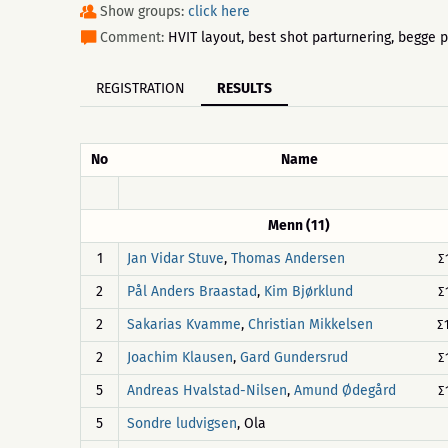
Show groups:
click here
Comment:
HVIT layout, best shot parturnering, begge p
REGISTRATION
RESULTS
No
Name
Menn (11)
1
,
Jan Vidar Stuve
Thomas Andersen
∑
2
,
Pål Anders Braastad
Kim Bjørklund
∑
2
,
Sakarias Kvamme
Christian Mikkelsen
∑
2
,
Joachim Klausen
Gard Gundersrud
∑
5
,
Andreas Hvalstad-Nilsen
Amund Ødegård
∑
5
, Ola
Sondre ludvigsen