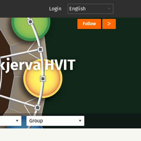
Login
Follow
kjerva HVIT