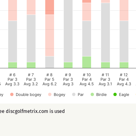
# 6
# 7
# 8
# 9
# 10
# 11
# 12
Par 3
Par 3
Par 5
Par 3
Par 4
Par 3
Par 4
5
Avg 3.3
Avg 3.2
Avg 6.2
Avg 3
Avg 4.5
Avg 3.1
Avg 4.3
ey
Double bogey
Bogey
Par
Birdie
Eagle
ree discgolfmetrix.com is used