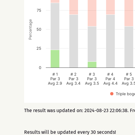
75
Percentage
50
25
0
# 1
# 2
# 3
# 4
# 5
Par 3
Par 3
Par 3
Par 4
Par 3
Avg 2.9
Avg 3.4
Avg 3.5
Avg 4.4
Avg 3.
Triple bog
The result was updated on: 2024-08-23 22:06:38. F
Results will be updated every 30 seconds!