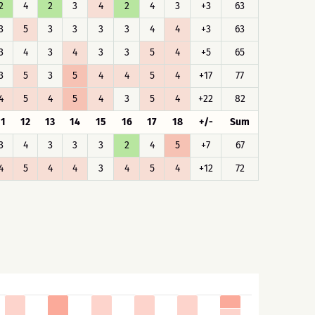
2
4
2
3
4
2
4
3
+3
63
3
5
3
3
3
3
4
4
+3
63
3
4
3
4
3
3
5
4
+5
65
3
5
3
5
4
4
5
4
+17
77
4
5
4
5
4
3
5
4
+22
82
11
12
13
14
15
16
17
18
+/-
Sum
3
4
3
3
3
2
4
5
+7
67
4
5
4
4
3
4
5
4
+12
72