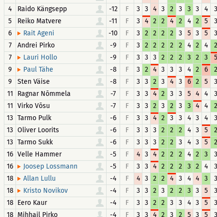
4
Raido Kängsepp
-12
F
3
3
4
3
2
3
3
3
4
5
Reiko Matvere
-11
F
3
4
2
2
4
2
4
2
5
6
-10
F
3
2
2
2
2
3
5
3
5
Rait Ageni
7
Andrei Pirko
-9
F
3
2
2
2
2
2
4
2
4
7
-9
F
3
3
3
2
2
2
3
2
3
Lauri Hollo
9
-8
F
3
2
4
3
3
3
4
2
6
Paul Tähe
9
Sten Väise
-8
F
3
3
2
3
4
3
6
2
5
11
Ragnar Nõmmela
-7
F
3
3
4
2
3
3
5
4
4
11
Virko Võsu
-7
F
3
3
2
3
2
3
3
4
4
13
Tarmo Pulk
-6
F
3
3
4
2
3
3
4
3
4
13
Oliver Loorits
-6
F
3
3
3
2
2
2
4
3
5
13
Tarmo Sukk
-6
F
3
3
3
2
2
3
4
3
5
16
Velle Hammer
-5
F
4
3
4
2
2
2
4
2
3
16
-5
F
3
3
4
2
2
2
3
2
4
Joosep Lossmann
18
-4
F
4
3
2
2
4
3
4
4
3
Allan Lullu
18
-4
F
3
3
2
3
2
2
3
3
5
Kristo Novikov
18
Eero Kaur
-4
F
3
3
2
2
3
3
4
3
5
18
Mihhail Pirko
-4
F
3
3
4
2
3
2
5
3
5