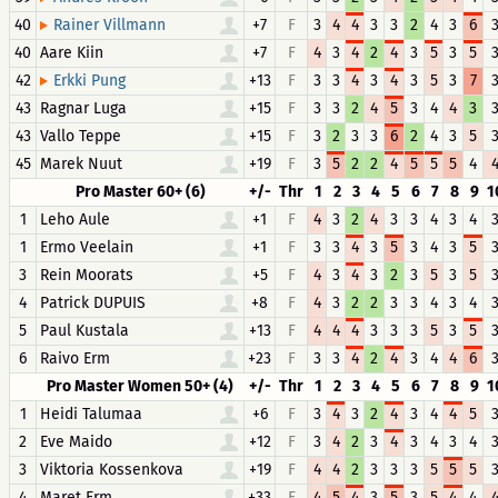
40
+7
F
3
4
4
3
3
2
4
3
6
Rainer Villmann
40
Aare Kiin
+7
F
4
3
4
2
4
3
5
3
5
42
+13
F
3
3
4
3
4
3
5
3
7
Erkki Pung
43
Ragnar Luga
+15
F
3
3
2
4
5
3
4
4
3
43
Vallo Teppe
+15
F
3
2
3
3
6
2
4
3
5
45
Marek Nuut
+19
F
3
5
2
2
4
5
5
5
4
Pro Master 60+ (6)
+/-
Thr
1
2
3
4
5
6
7
8
9
1
1
Leho Aule
+1
F
4
3
2
4
3
3
4
3
4
1
Ermo Veelain
+1
F
3
3
4
3
5
3
4
3
5
3
Rein Moorats
+5
F
4
3
4
3
2
3
5
3
5
4
Patrick DUPUIS
+8
F
4
3
2
2
3
3
4
3
4
5
Paul Kustala
+13
F
4
4
4
3
3
3
5
3
5
6
Raivo Erm
+23
F
3
3
4
2
4
3
4
4
6
Pro Master Women 50+ (4)
+/-
Thr
1
2
3
4
5
6
7
8
9
1
1
Heidi Talumaa
+6
F
3
4
3
2
4
3
4
4
5
2
Eve Maido
+12
F
3
4
2
3
4
3
4
3
4
3
Viktoria Kossenkova
+19
F
4
4
2
3
3
3
5
5
5
4
Maret Erm
+33
F
4
5
4
3
5
3
5
4
4