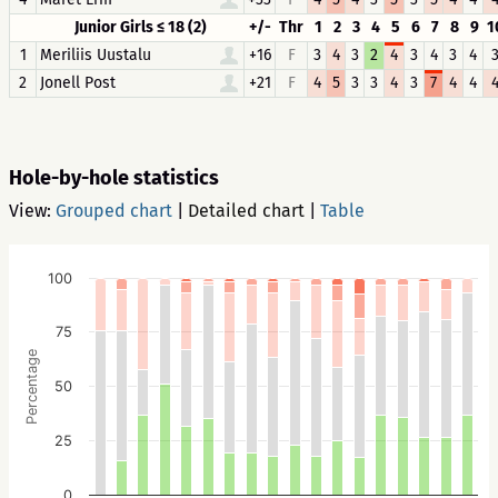
Junior Girls ≤ 18 (2)
+/-
Thr
1
2
3
4
5
6
7
8
9
1
1
Meriliis Uustalu
+16
F
3
4
3
2
4
3
4
3
4
2
Jonell Post
+21
F
4
5
3
3
4
3
7
4
4
Hole-by-hole statistics
View:
Grouped chart
|
Detailed chart
|
Table
100
75
Percentage
50
25
0