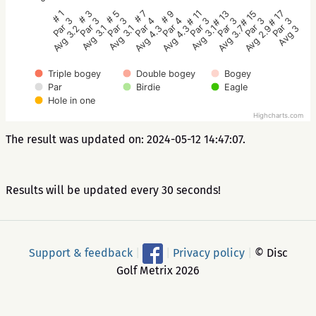
# 5
# 3
# 1
# 17
# 15
# 13
# 11
# 9
# 7
Par 3
Par 3
Par 3
Par 3
Par 3
Par 3
Par 3
Par 4
Par 4
Avg 3.1
Avg 3.1
Avg 3.2
Avg 3
Avg 2.9
Avg 3.7
Avg 3.1
Avg 4.3
Avg 4.3
Triple bogey
Double bogey
Bogey
Par
Birdie
Eagle
Hole in one
Highcharts.com
The result was updated on: 2024-05-12 14:47:07.
Results will be updated every 30 seconds!
Support & feedback
|
|
Privacy policy
|
© Disc
Golf Metrix 2026