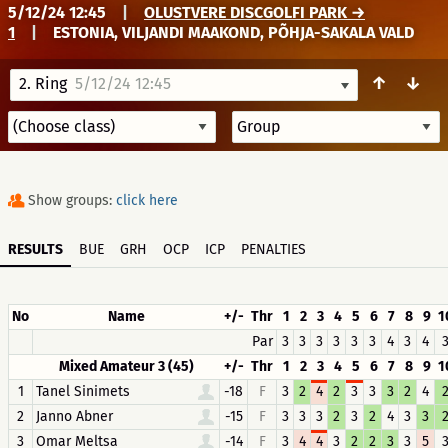
5/12/24 12:45
|
OLUSTVERE DISCGOLFI PARK →
1
|
ESTONIA, VILJANDI MAAKOND, PÕHJA-SAKALA VALD
↑
↓
2. Ring
5/12/24 12:45
Show groups:
click here
RESULTS
BUE
GRH
OCP
ICP
PENALTIES
No
Name
+/-
Thr
1
2
3
4
5
6
7
8
9
1
Par
3
3
3
3
3
3
4
3
4
Mixed Amateur 3 (45)
+/-
Thr
1
2
3
4
5
6
7
8
9
1
1
Tanel Sinimets
-18
F
3
2
4
2
3
3
3
2
4
2
Janno Abner
-15
F
3
3
3
2
3
2
4
3
3
3
Omar Meltsa
-14
F
3
4
4
3
2
2
3
3
5