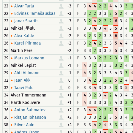
22
-3
F
3
4
4
2
2
4
4
3
3
Aivar Tarja
22
-3
F
3
2
2
3
3
2
5
2
4
Edvinas Tamašauskas
22
-3
F
3
2
4
2
2
2
6
3
4
Janar Säärits
22
Mihkel J平ulu
-3
F
3
3
4
3
4
3
5
3
4
26
-2
F
3
2
3
2
3
3
6
3
4
Alex Kalde
26
-2
F
3
2
4
2
3
3
5
4
4
Karel Piirimaa
26
-2
F
3
3
2
3
3
3
5
3
4
Martin Pere
29
-1
F
3
3
3
2
2
2
3
3
3
Markus Lomann
29
Mihkel Lepist
-1
F
4
3
2
3
3
3
3
2
4
29
-1
F
4
3
2
3
3
3
4
3
3
Ahti Villmann
32
0
F
3
4
2
3
2
2
5
2
4
Jaan Akk
32
0
F
3
3
4
3
3
3
3
3
5
Taavi Palu
34
Alvar Timmermann
+1
F
4
3
2
3
4
2
4
3
4
34
Hardi Koduvere
+1
F
4
3
3
3
3
2
4
3
3
36
+2
F
3
4
4
2
2
2
5
3
3
Anton Šahmatov
36
+2
F
3
3
3
2
2
3
5
3
4
Ristjan Johanson
38
+4
F
3
3
4
2
4
3
3
3
4
Silver Aule
39
+6
F
3
3
2
3
4
2
5
4
4
Andres Kroon