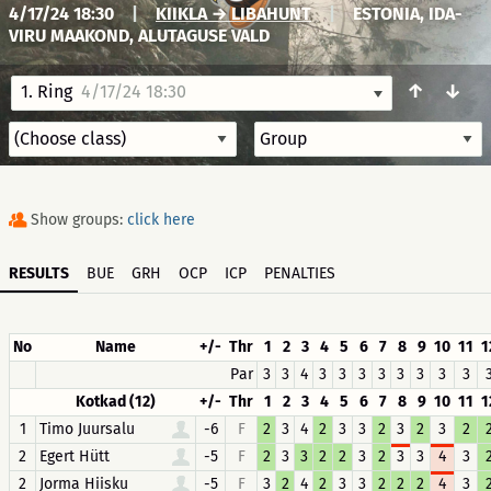
4/17/24 18:30
|
KIIKLA → LIBAHUNT
|
ESTONIA, IDA-
VIRU MAAKOND, ALUTAGUSE VALD
↑
↓
1. Ring
4/17/24 18:30
Show groups:
click here
RESULTS
BUE
GRH
OCP
ICP
PENALTIES
No
Name
+/-
Thr
1
2
3
4
5
6
7
8
9
10
11
1
Par
3
3
4
3
3
3
3
3
3
3
3
Kotkad (12)
+/-
Thr
1
2
3
4
5
6
7
8
9
10
11
1
1
Timo Juursalu
-6
F
2
3
4
2
3
3
2
3
2
3
2
2
Egert Hütt
-5
F
2
3
3
2
2
3
2
3
3
4
3
2
Jorma Hiisku
-5
F
3
2
4
2
3
3
2
2
2
4
3