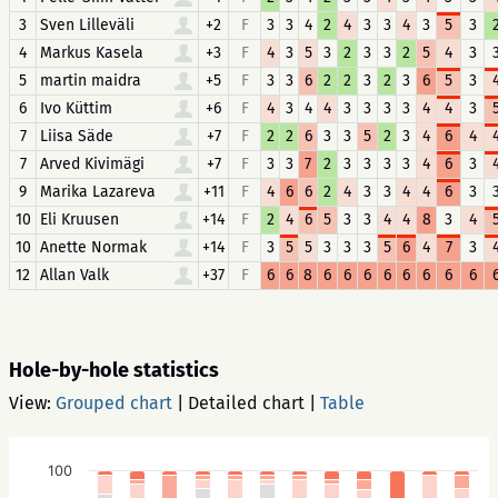
3
Sven Lilleväli
+2
F
3
3
4
2
4
3
3
4
3
5
3
4
Markus Kasela
+3
F
4
3
5
3
2
3
3
2
5
4
3
5
martin maidra
+5
F
3
3
6
2
2
3
2
3
6
5
3
6
Ivo Küttim
+6
F
4
3
4
4
3
3
3
3
4
4
3
7
Liisa Säde
+7
F
2
2
6
3
3
5
2
3
4
6
4
7
Arved Kivimägi
+7
F
3
3
7
2
3
3
3
3
4
6
3
9
Marika Lazareva
+11
F
4
6
6
2
4
3
3
4
4
6
3
10
Eli Kruusen
+14
F
2
4
6
5
3
3
4
4
8
3
4
10
Anette Normak
+14
F
3
5
5
3
3
3
5
6
4
7
3
12
Allan Valk
+37
F
6
6
8
6
6
6
6
6
6
6
6
Hole-by-hole statistics
View:
Grouped chart
|
Detailed chart
|
Table
100