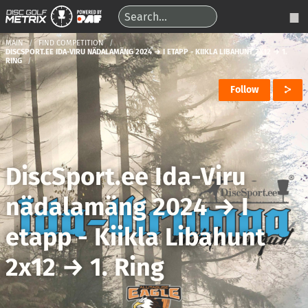
MAIN
FIND COMPETITION
DISCSPORT.EE IDA-VIRU NÄDALAMÄNG 2024 → I ETAPP - KIIKLA LIBAHUNT 2X12 → 1.
RING
Follow
DiscSport.ee Ida-Viru
nädalamäng 2024
→
I
etapp - Kiikla Libahunt
2x12
→
1. Ring