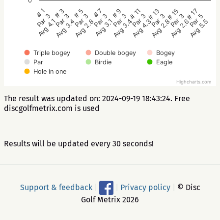
0
# 5
# 3
# 1
# 17
# 15
# 13
# 11
# 9
# 7
Par 3
Par 3
Par 3
Par 5
Par 3
Par 3
Par 3
Par 3
Par 3
Avg 2.8
Avg 3.4
Avg 4.1
Avg 5.5
Avg 2.6
Avg 2.8
Avg 4.3
Avg 3.4
Avg 3.1
Triple bogey
Double bogey
Bogey
Par
Birdie
Eagle
Hole in one
Highcharts.com
The result was updated on: 2024-09-19 18:43:24. Free
discgolfmetrix.com is used
Results will be updated every 30 seconds!
Support & feedback
|
|
Privacy policy
|
© Disc
Golf Metrix 2026