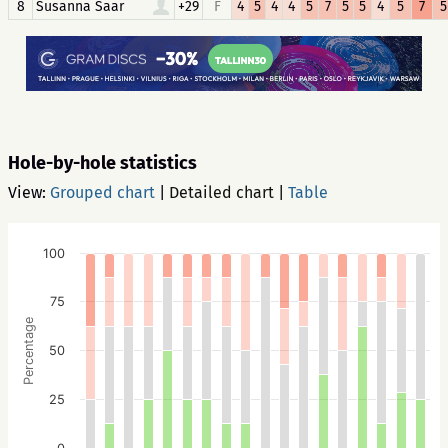
8
Susanna Saar
+29
F
4
5
4
4
5
7
5
5
4
5
7
5
Hole-by-hole statistics
View:
Grouped chart
|
Detailed chart
|
Table
100
75
Percentage
50
25