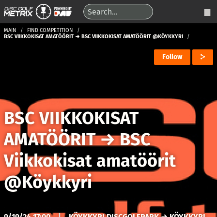
MAIN
FIND COMPETITION
BSC VIIKKOKISAT AMATÖÖRIT → BSC VIIKKOKISAT AMATÖÖRIT @KÖYKKYRI
Follow
BSC VIIKKOKISAT
AMATÖÖRIT
→
BSC
Viikkokisat amatöörit
@Köykkyri
9/19/24 17:00
|
KÖYKKYRI DISCGOLFPARK → KÖYKKYRI