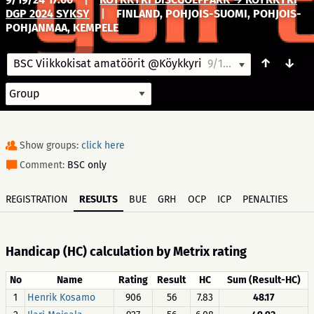
DGP 2024 SYKSY
|
FINLAND, POHJOIS-SUOMI, POHJOIS-
POHJANMAA, KEMPELE
↑
↓
BSC Viikkokisat amatöörit @Köykkyri
9/19/24 17:00
Show groups:
click here
Comment:
BSC only
REGISTRATION
RESULTS
BUE
GRH
OCP
ICP
PENALTIES
Handicap (HC) calculation by Metrix rating
No
Name
Rating
Result
HC
Sum (Result-HC)
1
Henrik Kosamo
906
56
7.83
48.17