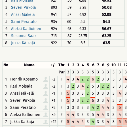
2
Ilari Moisala
927
56
6.08
49.92
3
Severi Pirkola
893
59
8.92
50.08
4
Anssi Mäkelä
941
57
4.92
52.08
5
Sami Perätalo
934
60
5.5
54.5
6
Aleksi Kallioinen
924
63
6.33
56.67
7
Susanna Saar
715
87
23.75
63.25
8
Jukka Kälkäjä
922
70
6.5
63.5
No
Name
+/-
Thr
1
2
3
4
5
6
7
8
9
10
11
1
Par
3
3
3
3
3
5
3
3
3
3
3
3
1
Henrik Kosamo
-2
F
4
3
4
2
2
6
2
3
3
3
3
4
1
Ilari Moisala
-2
F
3
2
3
4
2
5
3
2
2
3
3
3
3
Anssi Mäkelä
-1
F
5
3
3
3
2
5
3
3
3
3
4
3
4
Severi Pirkola
+1
F
5
3
3
2
2
6
3
3
4
3
3
3
5
Sami Perätalo
+2
F
3
3
3
3
3
4
2
4
4
3
5
3
6
Aleksi Kallioinen
+5
F
4
4
3
3
3
5
4
4
3
3
4
3
7
Jukka Kälkäjä
+12
F
5
4
4
4
3
4
3
3
4
3
5
5