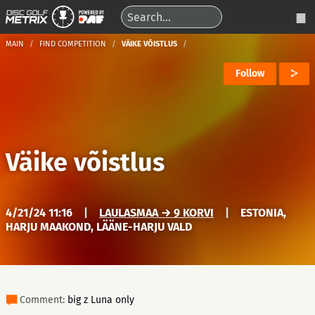
MAIN
FIND COMPETITION
VÄIKE VÕISTLUS
Follow
Väike võistlus
4/21/24 11:16
|
LAULASMAA → 9 KORVI
|
ESTONIA,
HARJU MAAKOND, LÄÄNE-HARJU VALD
Comment:
big z Luna only