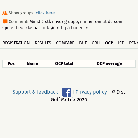
Show groups:
click here
Comment:
Minst 2 stk i hver gruppe, minner om at de som
spiller flex ikke har forkjørsrett på banen ☺️
REGISTRATION
RESULTS
COMPARE
BUE
GRH
OCP
ICP
PENA
Pos
Name
OCP total
OCP average
Support & feedback
|
|
Privacy policy
|
© Disc
Golf Metrix 2026