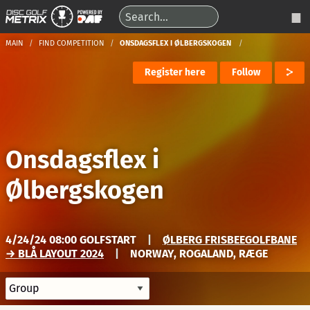
MAIN
FIND COMPETITION
ONSDAGSFLEX I ØLBERGSKOGEN
Register here
Follow
Onsdagsflex i
Ølbergskogen
4/24/24 08:00 GOLFSTART
|
ØLBERG FRISBEEGOLFBANE
→ BLÅ LAYOUT 2024
|
NORWAY, ROGALAND, RÆGE