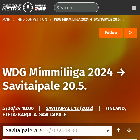
MAIN
FIND COMPETITION
WDG MIMMILIIGA 2024 → SAVITAIPALE 20.5.
Follow
WDG Mimmiliiga 2024
→
Savitaipale 20.5.
5/20/24 18:00
|
SAVITAIPALE 12 (2022)
|
FINLAND,
ETELÄ-KARJALA, SAVITAIPALE
↑
↓
Savitaipale 20.5.
5/20/24 18:00