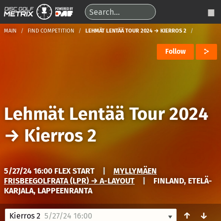
MAIN
FIND COMPETITION
LEHMÄT LENTÄÄ TOUR 2024 → KIERROS 2
Follow
Lehmät Lentää Tour 2024
→
Kierros 2
5/27/24 16:00 FLEX START
|
MYLLYMÄEN
FRISBEEGOLFRATA (LPR) → A-LAYOUT
|
FINLAND, ETELÄ-
KARJALA, LAPPEENRANTA
↑
↓
Kierros 2
5/27/24 16:00