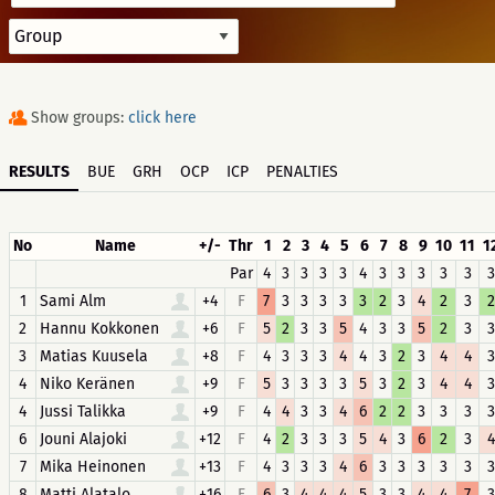
Show groups:
click here
RESULTS
BUE
GRH
OCP
ICP
PENALTIES
No
Name
+/-
Thr
1
2
3
4
5
6
7
8
9
10
11
1
Par
4
3
3
3
3
4
3
3
3
3
3
3
1
Sami Alm
+4
F
7
3
3
3
3
3
2
3
4
2
3
2
2
Hannu Kokkonen
+6
F
5
2
3
3
5
4
3
3
5
2
3
3
3
Matias Kuusela
+8
F
4
3
3
3
4
4
3
2
3
4
4
3
4
Niko Keränen
+9
F
5
3
3
3
3
5
3
2
3
4
4
3
4
Jussi Talikka
+9
F
4
4
3
3
4
6
2
2
3
3
3
3
6
Jouni Alajoki
+12
F
4
2
3
3
3
5
4
3
6
2
3
4
7
Mika Heinonen
+13
F
4
3
3
3
4
6
3
3
3
3
3
3
8
Matti Alatalo
+16
F
6
3
4
4
4
5
3
3
4
4
7
3