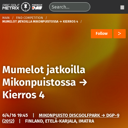
MAIN
FIND COMPETITION
MUMELOT JATKOILLA MIKONPUISTOSSA → KIERROS 4
Follow
Mumelot jatkoilla
Mikonpuistossa
→
Kierros 4
6/4/16 19:45
|
MIKONPUISTO DISCGOLFPARK → DGP-9
(2012)
|
FINLAND, ETELÄ-KARJALA, IMATRA