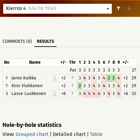
↑
↓
Kierros 4
6/4/16 19:45
COMMENTS (0)
RESULTS
No
Name
+/-
Thr
1
2
3
4
5
6
7
8
9
+/-
Par
3
3
3
3
3
3
3
3
3
27
1
Jarno Kuikka
+2
F
3
4
3
4
3
4
2
2
4
+2
29
1
Kirsi Viuhkonen
+2
F
2
3
3
4
3
4
3
3
4
+2
29
3
Lasse Luukkonen
+6
F
3
4
4
4
4
3
4
3
4
+6
33
Hole-by-hole statistics
View:
Grouped chart
|
Detailed chart
|
Table