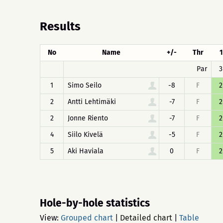
Results
No
Name
+/-
Thr
1
Par
3
1
Simo Seilo
-8
F
2
2
Antti Lehtimäki
-7
F
2
2
Jonne Riento
-7
F
2
4
Siilo Kivelä
-5
F
2
5
Aki Haviala
0
F
2
Hole-by-hole statistics
View:
Grouped chart
|
Detailed chart
|
Table