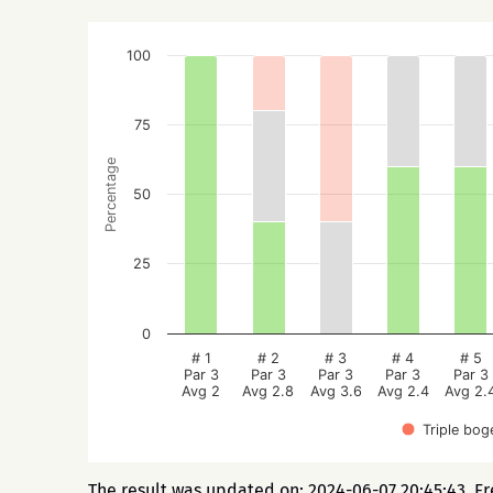
100
75
Percentage
50
25
0
# 1
# 2
# 3
# 4
# 5
Par 3
Par 3
Par 3
Par 3
Par 3
Avg 2
Avg 2.8
Avg 3.6
Avg 2.4
Avg 2.
Triple bog
The result was updated on: 2024-06-07 20:45:43. F