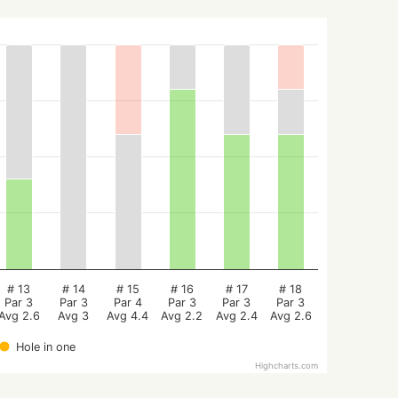
# 13
# 14
# 15
# 16
# 17
# 18
Par 3
Par 3
Par 4
Par 3
Par 3
Par 3
Avg 2.6
Avg 3
Avg 4.4
Avg 2.2
Avg 2.4
Avg 2.6
Hole in one
Highcharts.com