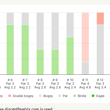
# 6
# 7
# 8
# 9
# 10
# 11
# 12
Par 3
Par 3
Par 3
Par 3
Par 3
Par 4
Par 3
4
Avg 2.2
Avg 2.2
Avg 2.6
Avg 2.6
Avg 2.4
Avg 4.8
Avg 3.4
ey
Double bogey
Bogey
Par
Birdie
Eagle
ree discgolfmetrix.com is used