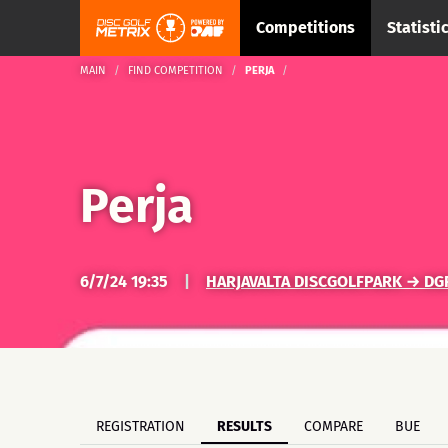
Competitions
Statisti
MAIN
FIND COMPETITION
PERJA
Perja
6/7/24 19:35
|
HARJAVALTA DISCGOLFPARK → DGP
REGISTRATION
RESULTS
COMPARE
BUE