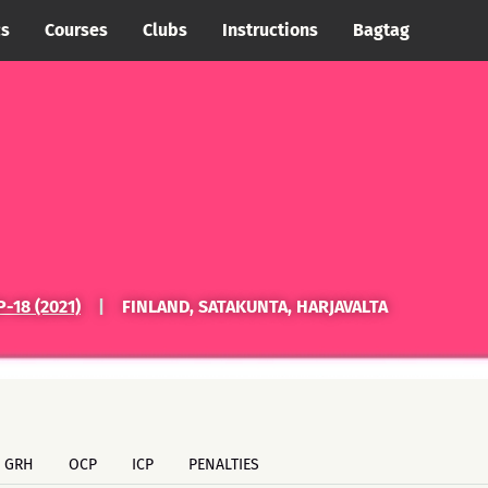
cs
Courses
Clubs
Instructions
Bagtag
-18 (2021)
|
FINLAND, SATAKUNTA, HARJAVALTA
GRH
OCP
ICP
PENALTIES