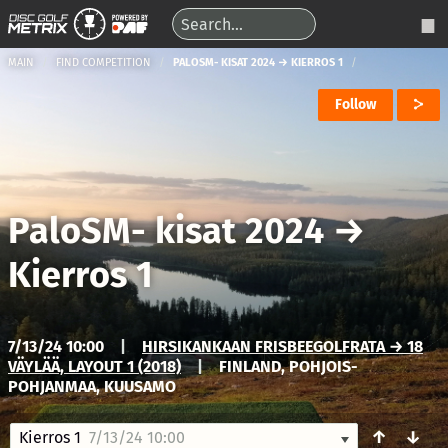
MAIN
FIND COMPETITION
PALOSM- KISAT 2024 → KIERROS 1
Follow
PaloSM- kisat 2024
→
Kierros 1
7/13/24 10:00
|
HIRSIKANKAAN FRISBEEGOLFRATA → 18
VÄYLÄÄ, LAYOUT 1 (2018)
|
FINLAND, POHJOIS-
POHJANMAA, KUUSAMO
↑
↓
Kierros 1
7/13/24 10:00