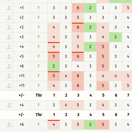
+1
F
3
3
6
2
3
3
5
+2
F
3
3
5
3
3
3
4
+2
F
4
3
6
2
4
3
4
+3
F
4
3
5
3
4
2
4
+4
F
4
3
5
2
5
3
4
+5
F
5
3
6
3
5
3
4
+6
F
2
3
4
3
5
3
4
+11
F
5
4
6
3
4
4
5
+11
F
4
3
6
3
5
3
5
+/-
Thr
1
2
3
4
5
6
7
+4
F
3
4
5
3
4
3
4
+/-
Thr
1
2
3
4
5
6
7
+6
F
4
3
5
2
5
3
4