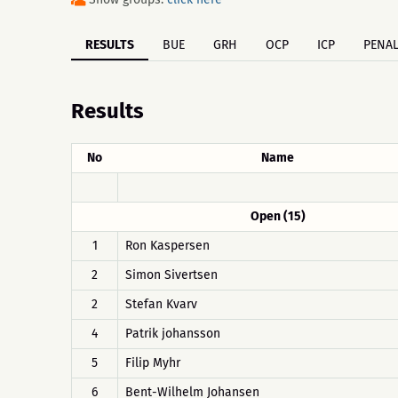
RESULTS
BUE
GRH
OCP
ICP
PENAL
Results
No
Name
Open (15)
1
Ron Kaspersen
2
Simon Sivertsen
2
Stefan Kvarv
4
Patrik johansson
5
Filip Myhr
6
Bent-Wilhelm Johansen