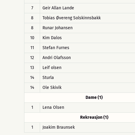
7
Geir Allan Lande
8
Tobias Øvereng Solskinnsbakk
8
Runar Johansen
10
Kim Dalos
11
Stefan Furnes
12
Andri Olafsson
13
Leif olsen
14
Sturla
14
Ole Skivik
Dame (1)
1
Lena Olsen
Rekreasjon (1)
1
Joakim Braunsek