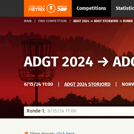
Competitions
Statisti
MAIN
FIND COMPETITION
ADGT 2024 → ADGT STORJORD → RUNDE 
ADGT 2024
→
AD
6/15/24 11:00
|
ADGT 2024 STORJORD
|
NOR
Runde 1.
6/15/24 11:00
Show groups:
click here