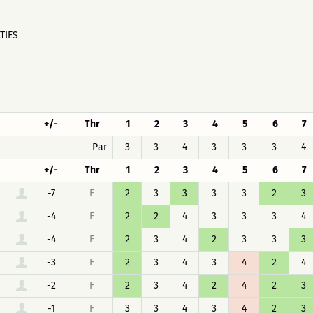
TIES
+/-
Thr
1
2
3
4
5
6
7
Par
3
3
4
3
3
3
4
+/-
Thr
1
2
3
4
5
6
7
-7
F
2
3
3
3
3
2
3
-4
F
2
2
4
3
3
3
4
-4
F
2
3
4
2
3
3
3
-3
F
2
3
4
3
4
2
4
-2
F
2
3
4
2
4
2
3
-1
F
3
3
4
3
4
2
3