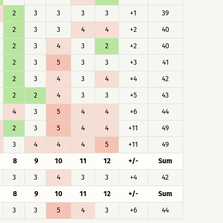
2
3
3
3
3
+1
39
2
3
3
4
4
+2
40
2
3
4
3
2
+2
40
2
3
5
3
3
+3
41
2
3
4
3
4
+4
42
2
2
4
3
3
+5
43
4
3
5
4
4
+6
44
2
3
5
4
4
+11
49
3
4
4
4
5
+11
49
8
9
10
11
12
+/-
Sum
3
3
4
3
3
+4
42
8
9
10
11
12
+/-
Sum
3
3
5
4
3
+6
44