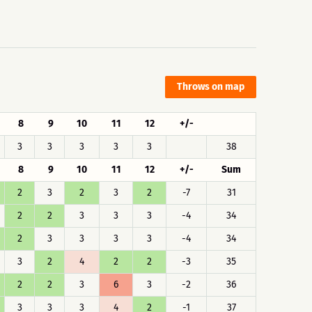
Throws on map
8
9
10
11
12
+/-
3
3
3
3
3
38
8
9
10
11
12
+/-
Sum
2
3
2
3
2
-7
31
2
2
3
3
3
-4
34
2
3
3
3
3
-4
34
3
2
4
2
2
-3
35
2
2
3
6
3
-2
36
3
3
3
4
2
-1
37