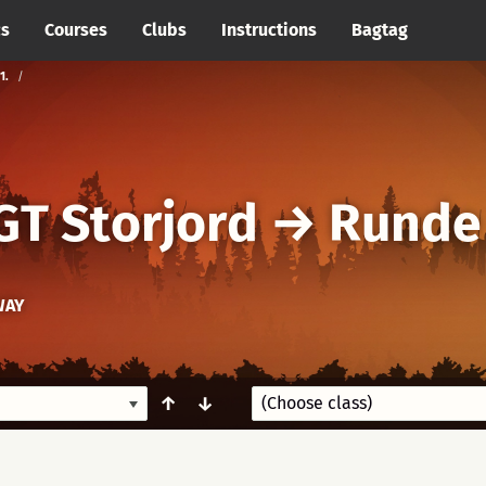
cs
Courses
Clubs
Instructions
Bagtag
1.
GT Storjord
→
Runde 
WAY
↑
↓