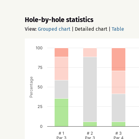
Hole-by-hole statistics
View:
Grouped chart
|
Detailed chart
|
Table
100
75
Percentage
50
25
0
# 1
# 2
# 3
Par 3
Par 3
Par 4