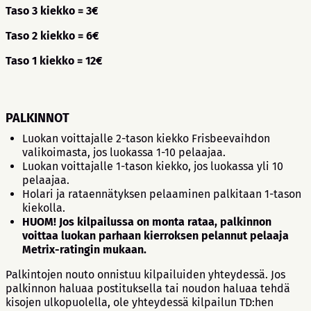
Taso 3 kiekko = 3€
Taso 2 kiekko = 6€
Taso 1 kiekko = 12€
PALKINNOT
Luokan voittajalle 2-tason kiekko Frisbeevaihdon
valikoimasta, jos luokassa 1-10 pelaajaa.
Luokan voittajalle 1-tason kiekko, jos luokassa yli 10
pelaajaa.
Holari ja rataennätyksen pelaaminen palkitaan 1-tason
kiekolla.
HUOM! Jos kilpailussa on monta rataa, palkinnon
voittaa luokan parhaan kierroksen pelannut pelaaja
Metrix-ratingin mukaan.
Palkintojen nouto onnistuu kilpailuiden yhteydessä. Jos
palkinnon haluaa postituksella tai noudon haluaa tehdä
kisojen ulkopuolella, ole yhteydessä kilpailun TD:hen