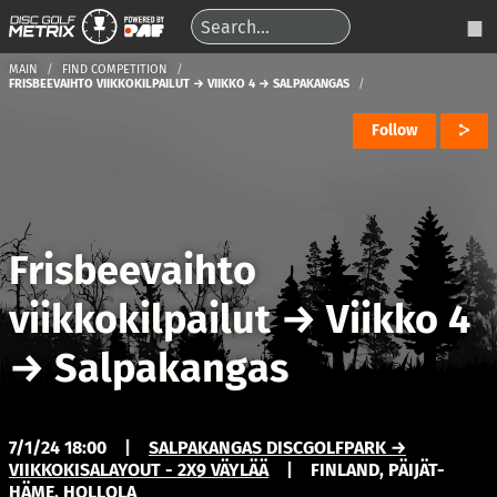
MAIN
FIND COMPETITION
FRISBEEVAIHTO VIIKKOKILPAILUT → VIIKKO 4 → SALPAKANGAS
Follow
Frisbeevaihto
viikkokilpailut
→
Viikko 4
→
Salpakangas
7/1/24 18:00
|
SALPAKANGAS DISCGOLFPARK →
VIIKKOKISALAYOUT - 2X9 VÄYLÄÄ
|
FINLAND, PÄIJÄT-
HÄME, HOLLOLA