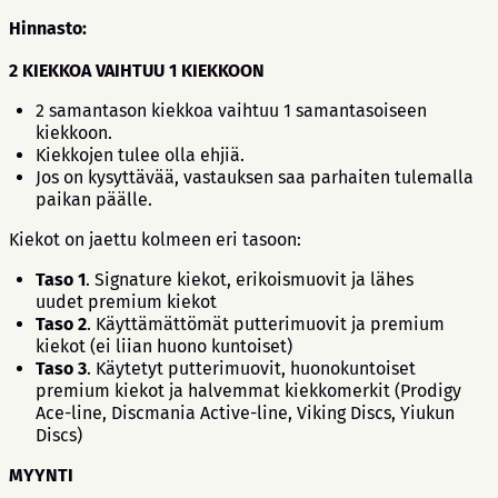
Hinnasto:
2 KIEKKOA VAIHTUU 1 KIEKKOON
2 samantason kiekkoa vaihtuu 1 samantasoiseen
kiekkoon.
Kiekkojen tulee olla ehjiä.
Jos on kysyttävää, vastauksen saa parhaiten tulemalla
paikan päälle.
Kiekot on jaettu kolmeen eri tasoon:
Taso 1
. Signature kiekot, erikoismuovit ja lähes
uudet premium kiekot
Taso 2
. Käyttämättömät putterimuovit ja premium
kiekot (ei liian huono kuntoiset)
Taso 3
. Käytetyt putterimuovit, huonokuntoiset
premium kiekot ja halvemmat kiekkomerkit (Prodigy
Ace-line, Discmania Active-line, Viking Discs, Yiukun
Discs)
MYYNTI