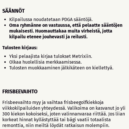
SÄÄNNÖT
Kilpailussa noudatetaan PDGA sääntöjä.
Oma ryhmänne on vastuussa, että pelaatte sääntöjen
mukaisesti. Huomauttakaa muita virheistä, jotta
kilpailu etenee jouhevasti ja reilusti.
Tulosten kirjaus:
Yksi pelaajista kirjaa tulokset Metrixiin.
Olkaa huolellisia merkkaamisessa.
Tulosten muokkaaminen jälkikäteen on kiellettyä.
FRISBEEVAIHTO
Frisbeevaihto myy ja vaihtaa frisbeegolfkiekkoja
viikkokilpailuiden yhteydessä. Valikoima on kasvanut jo yli
300 kiekon kokoiseksi, joten valinnanvaraa riittää. Jos liian
korkeat hinnat kyllästyttää tai bägi vaatii totaalista
remonttia, niin meiltä löydät ratkaisun molempiin.