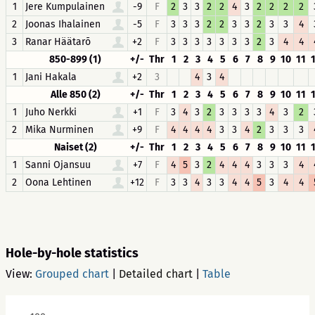
1
Jere Kumpulainen
-9
F
2
3
3
2
2
4
3
2
2
2
2
2
Joonas Ihalainen
-5
F
3
3
3
2
2
3
3
2
3
3
4
3
Ranar Häätarõ
+2
F
3
3
3
3
3
3
3
2
3
4
4
850-899 (1)
+/-
Thr
1
2
3
4
5
6
7
8
9
10
11
1
Jani Hakala
+2
3
4
3
4
Alle 850 (2)
+/-
Thr
1
2
3
4
5
6
7
8
9
10
11
1
Juho Nerkki
+1
F
3
4
3
2
3
3
3
3
4
3
2
2
Mika Nurminen
+9
F
4
4
4
4
3
3
4
2
3
3
3
Naiset (2)
+/-
Thr
1
2
3
4
5
6
7
8
9
10
11
1
Sanni Ojansuu
+7
F
4
5
3
2
4
4
4
3
3
3
4
2
Oona Lehtinen
+12
F
3
3
4
3
3
4
4
5
3
4
4
Hole-by-hole statistics
View:
Grouped chart
|
Detailed chart
|
Table