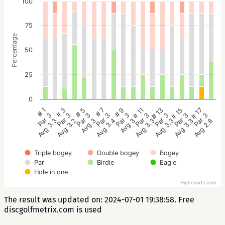
100
75
Percentage
50
25
0
# 5
# 3
# 1
# 17
# 15
# 13
# 11
# 9
# 7
Par 3
Par 3
Par 3
Par 3
Par 3
Par 3
Par 3
Par 3
Par 3
Avg 3
Avg 3.2
Avg 3.3
Avg 2.8
Avg 3.3
Avg 3.3
Avg 3.3
Avg 3
Avg 3.4
Triple bogey
Double bogey
Bogey
Par
Birdie
Eagle
Hole in one
Highcharts.com
The result was updated on: 2024-07-01 19:38:58. Free
discgolfmetrix.com is used