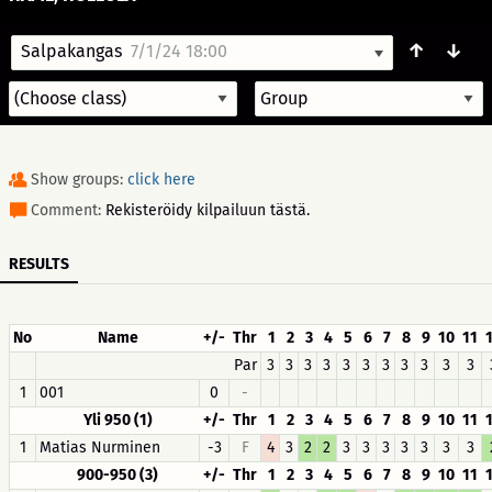
↑
↓
Salpakangas
7/1/24 18:00
Show groups:
click here
Comment:
Rekisteröidy kilpailuun tästä.
RESULTS
No
Name
+/-
Thr
1
2
3
4
5
6
7
8
9
10
11
Par
3
3
3
3
3
3
3
3
3
3
3
1
0
-
001
Yli 950 (1)
+/-
Thr
1
2
3
4
5
6
7
8
9
10
11
1
Matias Nurminen
-3
F
4
3
2
2
3
3
3
3
3
3
3
900-950 (3)
+/-
Thr
1
2
3
4
5
6
7
8
9
10
11