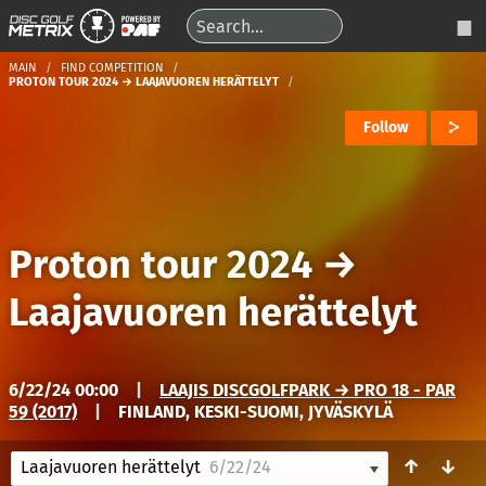
MAIN
FIND COMPETITION
PROTON TOUR 2024 → LAAJAVUOREN HERÄTTELYT
Follow
Proton tour 2024
→
Laajavuoren herättelyt
6/22/24 00:00
|
LAAJIS DISCGOLFPARK → PRO 18 - PAR
59 (2017)
|
FINLAND, KESKI-SUOMI, JYVÄSKYLÄ
↑
↓
Laajavuoren herättelyt
6/22/24