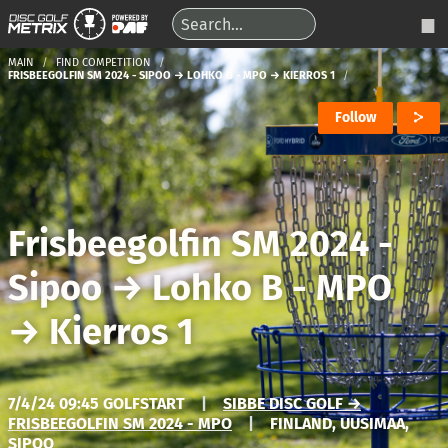
MAIN
FIND COMPETITION
FRISBEEGOLFIN SM 2024 - SIPOO → LOHKO B - MPO → KIERROS 1
Follow
Frisbeegolfin SM 2024 -
Sipoo
→
Lohko B - MPO
→
Kierros 1
7/4/24 09:45 GOLFSTART
|
SIBBE DISC GOLF →
FRISBEEGOLFIN SM 2024 - MPO
|
FINLAND, UUSIMAA,
SIPOO