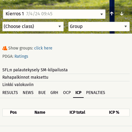
↑
↓
Kierros 1
7/4/24 09:45
Show groups:
click here
PDGA:
Ratings
SFL:n palautekysely SM-kilpailusta
Rahapalkinnot maksettu
Linkki valokuviin
RESULTS
NEWS
BUE
GRH
OCP
ICP
PENALTIES
Pos
Name
ICP total
ICP %