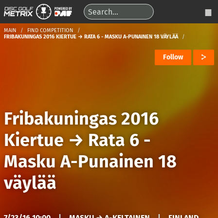
MAIN
FIND COMPETITION
FRIBAKUNINGAS 2016 KIERTUE → RATA 6 - MASKU A-PUNAINEN 18 VÄYLÄÄ
Follow
Fribakuningas 2016
Kiertue
→
Rata 6 -
Masku A-Punainen 18
väylää
7/23/16 10:00
|
MASKU → A-KELTAINEN
|
FINLAND,