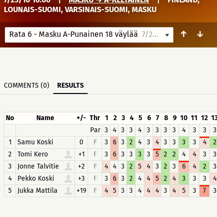
LOUNAIS-SUOMI, VARSINAIS-SUOMI, MASKU
↑
↓
Rata 6 - Masku A-Punainen 18 väylää
7/23/16 10:00
COMMENTS (0)
RESULTS
No
Name
+/-
Thr
1
2
3
4
5
6
7
8
9
10
11
12
1
Par
3
4
3
3
4
3
3
3
3
4
3
3
3
1
Samu Koski
0
F
3
6
3
2
4
3
4
3
3
3
3
4
2
2
Tomi Kero
+1
F
3
6
3
3
3
3
5
2
2
4
4
3
3
3
Jonne Talvitie
+2
F
4
4
3
2
5
4
3
2
3
6
4
2
3
4
Pekko Koski
+3
F
3
6
3
2
4
4
5
2
4
3
3
3
4
5
Jukka Mattila
+19
F
4
5
3
3
4
4
4
3
4
5
3
7
3