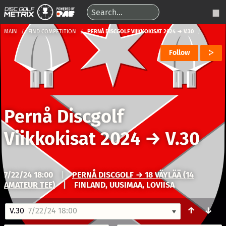
MAIN
FIND COMPETITION
PERNÅ DISCGOLF VIIKKOKISAT 2024 → V.30
Follow
Pernå Discgolf
Viikkokisat 2024
→
V.30
7/22/24 18:00
|
PERNÅ DISCGOLF → 18 VÄYLÄÄ (14
AMATEUR TEE)
|
FINLAND, UUSIMAA, LOVIISA
↑
↓
V.30
7/22/24 18:00