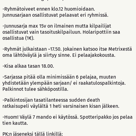
-Ryhmätoiveet ennen klo.12 huomioidaan.
Junnusarjaan osallistuvat pelaavat eri ryhmissä.
-Junnusarja max 15v on ilmainen mutta kilpailijat
osallistuvat vain tasoituskilpailuun. Holaripottiin saa
osallistua (1€).
-Ryhmät julkaistaan ~17.50. Jokainen katsoo itse Metrixestä
oma lähtöväylä ja siirtyy sinne. Ei pelaajakokousta.
-Kisa alkaa tasan 18.00.
-Sarjassa pitää olla minimissään 6 pelajaa, muuten
yhdistetään ylempään sarjaan/ ei raakatulospalkintoja.
Palkinnot tulee sähköpostilla.
-Palkintosijan tasatilanteessa sudden death
ratkaisupeli väylältä 1 heti varsinaisen kisan jälkeen.
-Huom! Väylä 7 mando ei käytössä. Spotteripakko jos pelaa
tien kautta.
PK:n jäseneksi tällä linkillä: