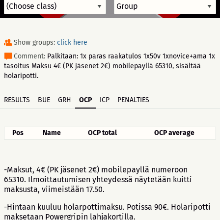
Show groups:
click here
Comment:
Palkitaan: 1x paras raakatulos 1x50v 1xnovice+ama 1x
tasoitus Maksu 4€ (PK jäsenet 2€) mobilepayllä 65310, sisältää
holaripotti.
RESULTS
BUE
GRH
OCP
ICP
PENALTIES
Pos
Name
OCP total
OCP average
-Maksut, 4€ (PK jäsenet 2€) mobilepayllä numeroon
65310. Ilmoittautumisen yhteydessä näytetään kuitti
maksusta, viimeistään 17.50.
-Hintaan kuuluu holarpottimaksu. Potissa 90€. Holaripotti
maksetaan Powergripin lahjakortilla.