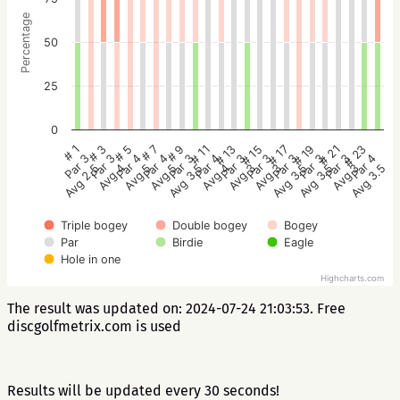
Percentage
50
25
0
# 5
# 11
# 17
# 23
# 3
# 9
# 15
# 21
# 1
# 7
# 13
# 19
Par 4
Par 4
Par 3
Par 4
Par 3
Par 3
Par 3
Par 3
Par 4
Par 3
Par 3
Par 3
Avg 5
Avg 4
Avg 3.5
Avg 3.5
Avg 4
Avg 3.5
Avg 3
Avg 3
Avg 2.5
Avg 5
Avg 3
Avg 3.5
Triple bogey
Double bogey
Bogey
Par
Birdie
Eagle
Hole in one
Highcharts.com
The result was updated on: 2024-07-24 21:03:53. Free
discgolfmetrix.com is used
Results will be updated every 30 seconds!