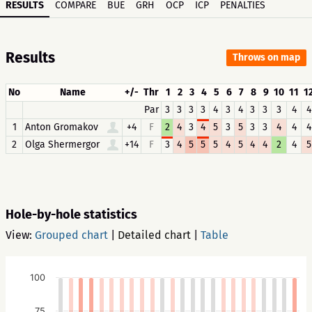
RESULTS
COMPARE
BUE
GRH
OCP
ICP
PENALTIES
Results
Throws on map
No
Name
+/-
Thr
1
2
3
4
5
6
7
8
9
10
11
1
Par
3
3
3
3
4
3
4
3
3
3
4
4
1
Anton Gromakov
+4
F
2
4
3
4
5
3
5
3
3
4
4
4
2
Olga Shermergor
+14
F
3
4
5
5
5
4
5
4
4
2
4
5
Hole-by-hole statistics
View:
Grouped chart
|
Detailed chart
|
Table
100
75