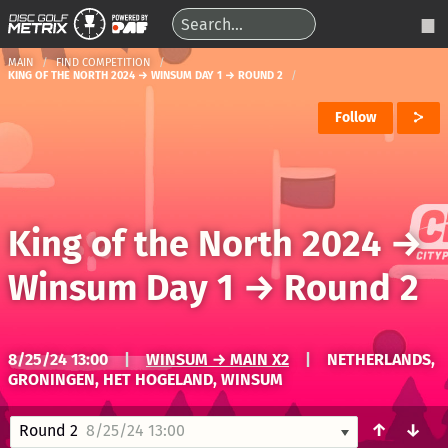
MAIN
FIND COMPETITION
KING OF THE NORTH 2024 → WINSUM DAY 1 → ROUND 2
Follow
King of the North 2024
→
Winsum Day 1
→
Round 2
8/25/24 13:00
|
WINSUM → MAIN X2
|
NETHERLANDS,
GRONINGEN, HET HOGELAND, WINSUM
↑
↓
Round 2
8/25/24 13:00