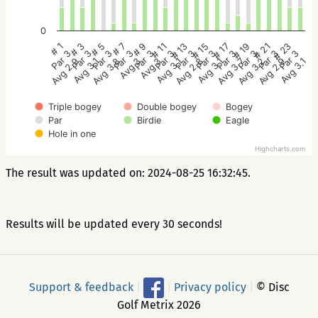
0
# 5
# 11
# 17
# 23
# 3
# 9
# 15
# 21
# 1
# 7
# 13
# 19
Par 3
Par 3
Par 3
Par 3
Par 3
Par 3
Par 3
Par 3
Par 3
Par 3
Par 3
Par 3
Avg 3.8
Avg 3.1
Avg 3.7
Avg 3.1
Avg 3.1
Avg 3
Avg 3.1
Avg 2.9
Avg 2.9
Avg 3
Avg 2.8
Avg 3.2
Triple bogey
Double bogey
Bogey
Par
Birdie
Eagle
Hole in one
Highcharts.com
The result was updated on: 2024-08-25 16:32:45.
Results will be updated every 30 seconds!
Support & feedback
|
|
Privacy policy
|
© Disc
Golf Metrix 2026