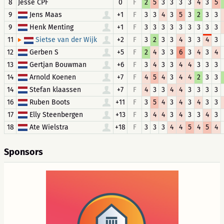
8
Jesse CPF
0
F
2
5
3
3
3
3
4
3
5
9
Jens Maas
+1
F
3
3
4
3
5
3
2
3
3
9
Henk Menting
+1
F
3
3
3
3
3
3
3
3
3
11
+2
F
3
2
3
3
4
3
3
4
3
Sietse van der Wijk
12
Gerben S
+5
F
2
4
3
3
6
3
4
3
4
13
Gertjan Bouwman
+6
F
3
4
3
3
4
4
3
3
3
14
Arnold Koenen
+7
F
4
5
4
3
4
4
2
3
3
14
Stefan klaassen
+7
F
4
3
3
4
4
3
3
3
3
16
Ruben Boots
+11
F
3
5
4
3
4
3
4
3
3
17
Elly Steenbergen
+13
F
3
4
4
3
4
3
3
4
3
18
Ate Wielstra
+18
F
3
3
3
4
4
5
4
5
4
Sponsors