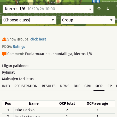
↑
↓
Kierros 1/6
10/20/24 10:00
Show groups:
click here
PDGA:
Ratings
Comment:
Puolarmaarin sunnuntailiiga, kierros 1/6
Liigan palkinnot
Ryhmät
Maksujen tarkistus
INFO
REGISTRATION
RESULTS
NEWS
BUE
GRH
OCP
ICP
Pos
Name
OCP total
OCP average
1
Esko Perkko
2
2
2
Iivo Laaksonen
1
1