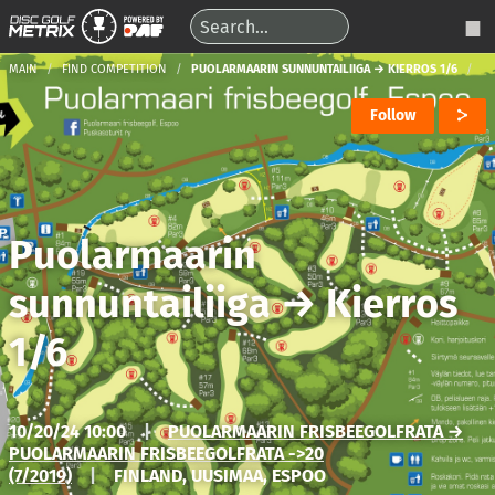
MAIN
FIND COMPETITION
PUOLARMAARIN SUNNUNTAILIIGA → KIERROS 1/6
Follow
Puolarmaarin
sunnuntailiiga
→
Kierros
1/6
10/20/24 10:00
|
PUOLARMAARIN FRISBEEGOLFRATA →
PUOLARMAARIN FRISBEEGOLFRATA ->20
(7/2019)
|
FINLAND, UUSIMAA, ESPOO