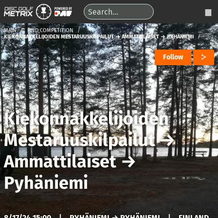
MAIN
FIND COMPETITION
KIEKONNAKKELIJOIDEN MESTARUUSKILPAILUT → AMMATTILAISET → PYHÄNIEMI
Follow
Kiekonnakkelijoiden
Mestaruuskilpailut
→
Ammattilaiset
→
Pyhäniemi
8/17/24 15:00
|
PYHÄNIEMI → PYHÄNIEMI
|
FINLAND,