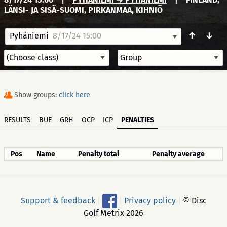
LÄNSI- JA SISÄ-SUOMI, PIRKANMAA, KIHNIÖ
↑
↓
Pyhäniemi
8/17/24 15:00
Show groups:
click here
RESULTS
BUE
GRH
OCP
ICP
PENALTIES
Pos
Name
Penalty total
Penalty average
Support & feedback
|
|
Privacy policy
|
© Disc
Golf Metrix 2026