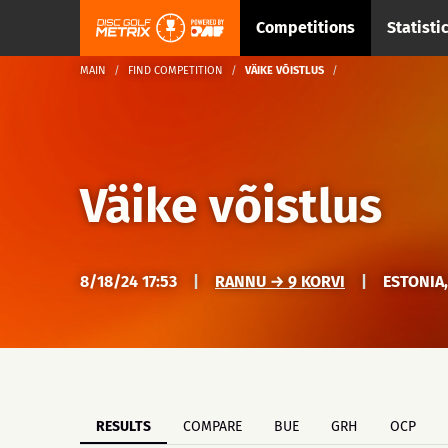
Competitions
Statisti
MAIN
FIND COMPETITION
VÄIKE VÕISTLUS
Väike võistlus
8/18/24 17:53
|
RANNU → 9 KORVI
|
ESTONIA
RESULTS
COMPARE
BUE
GRH
OCP