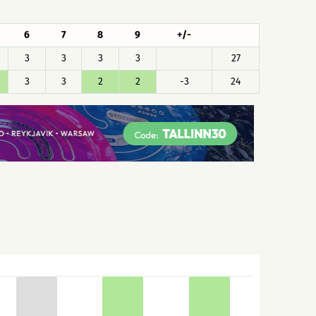
6
7
8
9
+/-
3
3
3
3
27
3
3
2
2
-3
24