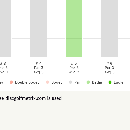
# 3
# 4
# 5
# 6
Par 3
Par 3
Par 3
Par 3
vg 3
Avg 3
Avg 2
Avg 3
ey
Double bogey
Bogey
Par
Birdie
Eagle
ee discgolfmetrix.com is used