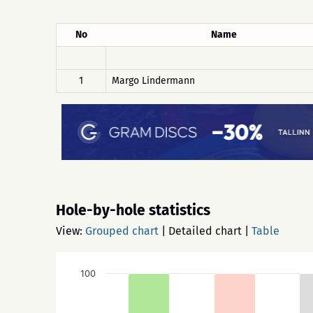
No
Name
1
Margo Lindermann
Hole-by-hole statistics
View:
Grouped chart
|
Detailed chart
|
Table
100