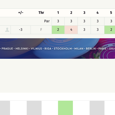
+/-
Thr
1
2
3
4
5
Par
3
3
3
3
3
-3
F
2
4
3
3
2