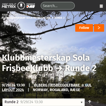
MAIN
FIND COMPETITION
KLUBBMESTERSKAP SOLA FRISBEEKLUBB → RUNDE 2
Follow
Klubbmesterskap Sola
FrisbeeKlubb
→
Runde 2
9/29/24 13:30
|
ØLBERG FRISBEEGOLFBANE → GUL
LAYOUT 2024
|
NORWAY, ROGALAND, RÆGE
↑
↓
Runde 2
9/29/24 13:30