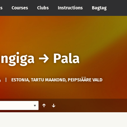
cs
Courses
Clubs
Instructions
Bagtag
ingiga
→
Pala
A
|
ESTONIA, TARTU MAAKOND, PEIPSIÄÄRE VALD
↑
↓