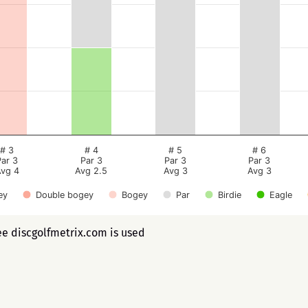
# 3
# 4
# 5
# 6
Par 3
Par 3
Par 3
Par 3
vg 4
Avg 2.5
Avg 3
Avg 3
ey
Double bogey
Bogey
Par
Birdie
Eagle
ee discgolfmetrix.com is used