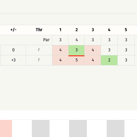
+/-
Thr
1
2
3
4
5
Par
3
4
3
3
3
0
F
4
3
4
3
3
+3
F
4
5
4
2
3