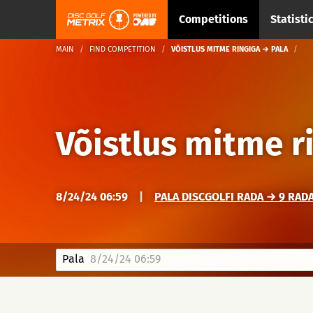
Competitions
Statisti
MAIN
FIND COMPETITION
VÕISTLUS MITME RINGIGA → PALA
Võistlus mitme r
8/24/24 06:59
|
PALA DISCGOLFI RADA → 9 RAD
Pala
8/24/24 06:59