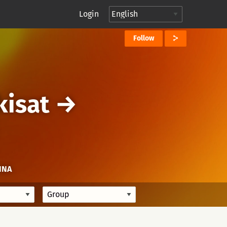
Login
Follow
kisat
→
NNA