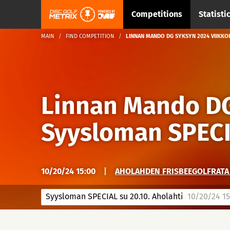
Competitions
Statisti
MAIN
FIND COMPETITION
LINNAN MANDO DG SYKSYN 2024 VIIKKOK
Linnan Mando DG
Syysloman SPECIA
10/20/24 15:00
|
AHOLAHDEN FRISBEEGOLFRATA 
Syysloman SPECIAL su 20.10. Aholahti
10/20/24 15