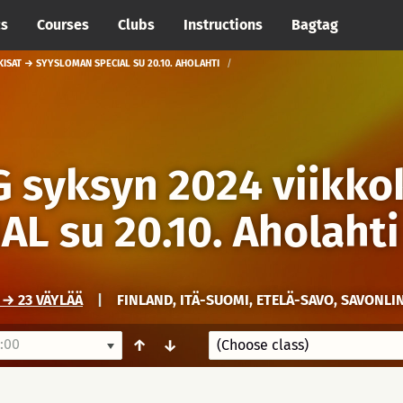
cs
Courses
Clubs
Instructions
Bagtag
ISAT → SYYSLOMAN SPECIAL SU 20.10. AHOLAHTI
 syksyn 2024 viikko
L su 20.10. Aholahti
→ 23 VÄYLÄÄ
|
FINLAND, ITÄ-SUOMI, ETELÄ-SAVO, SAVONLI
:00
↑
↓