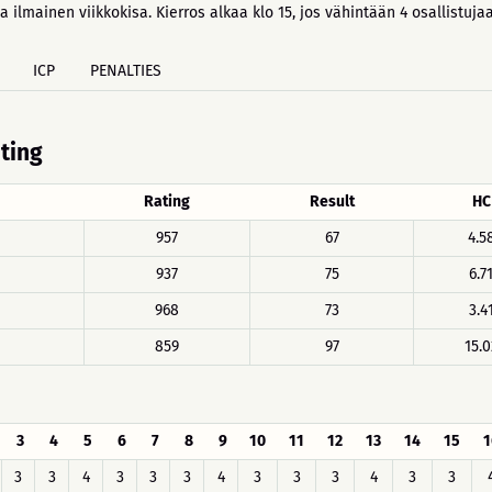
ja ilmainen viikkokisa. Kierros alkaa klo 15, jos vähintään 4 osallistuj
ICP
PENALTIES
ating
Rating
Result
HC
957
67
4.5
937
75
6.7
968
73
3.4
859
97
15.0
3
4
5
6
7
8
9
10
11
12
13
14
15
1
3
3
4
3
3
3
4
3
3
3
4
3
3