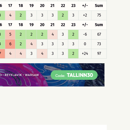
6
17
18
19
20
21
22
23
+/-
Sum
3
4
2
3
3
3
2
3
+2
75
6
17
18
19
20
21
22
23
+/-
Sum
3
5
2
2
2
4
3
2
-6
67
3
6
2
4
3
3
3
3
0
73
7
4
4
3
4
3
3
2
+24
97