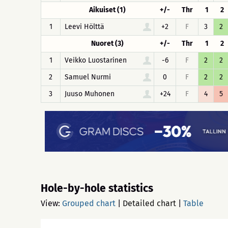
Aikuiset (1)
+/-
Thr
1
2
1
Leevi Hölttä
+2
F
3
2
Nuoret (3)
+/-
Thr
1
2
1
Veikko Luostarinen
-6
F
2
2
2
Samuel Nurmi
0
F
2
2
3
Juuso Muhonen
+24
F
4
5
Hole-by-hole statistics
View:
Grouped chart
|
Detailed chart
|
Table