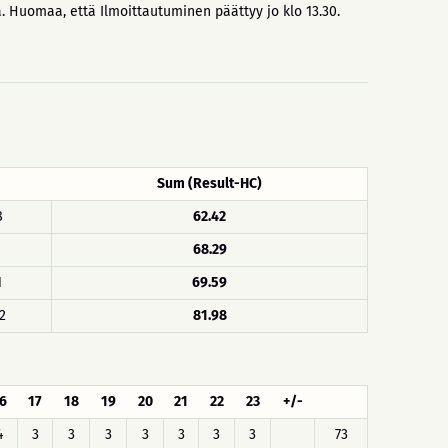
aa. Huomaa, että Ilmoittautuminen päättyy jo klo 13.30.
Sum (Result-HC)
8
62.42
1
68.29
1
69.59
2
81.98
6
17
18
19
20
21
22
23
+/-
4
3
3
3
3
3
3
3
73