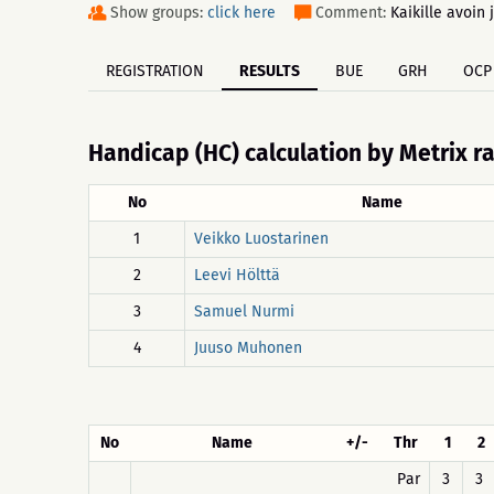
Show groups:
click here
Comment:
Kaikille avoin 
REGISTRATION
RESULTS
BUE
GRH
OCP
Handicap (HC) calculation by Metrix r
No
Name
1
Veikko Luostarinen
2
Leevi Hölttä
3
Samuel Nurmi
4
Juuso Muhonen
No
Name
+/-
Thr
1
2
Par
3
3