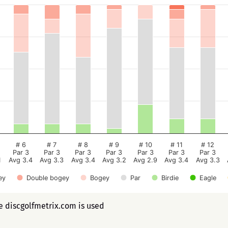
# 6
# 7
# 8
# 9
# 10
# 11
# 12
Par 3
Par 3
Par 3
Par 3
Par 3
Par 3
Par 3
1
Avg 3.4
Avg 3.3
Avg 3.4
Avg 3.2
Avg 2.9
Avg 3.4
Avg 3.3
ey
Double bogey
Bogey
Par
Birdie
Eagle
ee discgolfmetrix.com is used