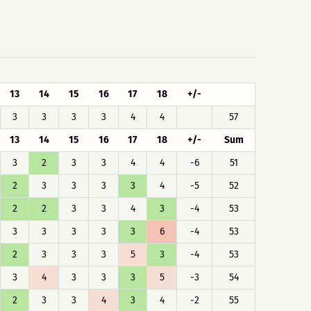
13
14
15
16
17
18
+/-
3
3
3
3
4
4
57
13
14
15
16
17
18
+/-
Sum
3
2
3
3
4
4
-6
51
2
3
3
3
3
4
-5
52
2
2
3
3
4
3
-4
53
3
3
3
3
3
6
-4
53
2
3
3
3
5
3
-4
53
3
4
3
3
3
5
-3
54
2
3
3
4
3
4
-2
55