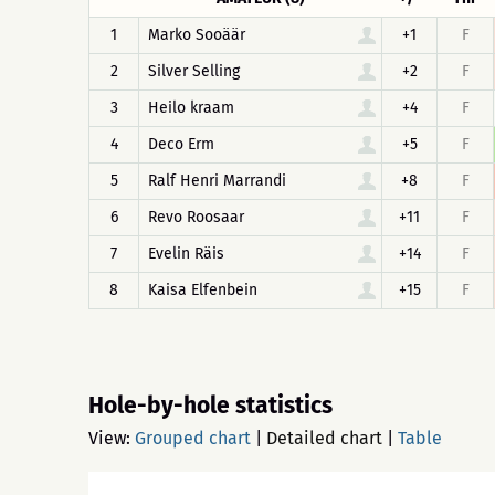
1
Marko Sooäär
+1
F
2
Silver Selling
+2
F
3
Heilo kraam
+4
F
4
Deco Erm
+5
F
5
Ralf Henri Marrandi
+8
F
6
Revo Roosaar
+11
F
7
Evelin Räis
+14
F
8
Kaisa Elfenbein
+15
F
Hole-by-hole statistics
View:
Grouped chart
|
Detailed chart
|
Table