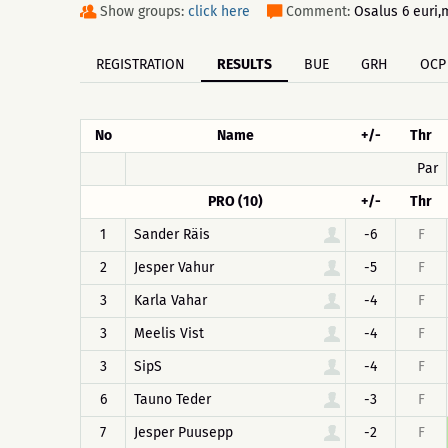
Show groups:
click here
Comment:
Osalus 6 euri,
REGISTRATION
RESULTS
BUE
GRH
OCP
No
Name
+/-
Thr
Par
PRO (10)
+/-
Thr
1
Sander Räis
-6
F
2
Jesper Vahur
-5
F
3
Karla Vahar
-4
F
3
Meelis Vist
-4
F
3
SipS
-4
F
6
Tauno Teder
-3
F
7
Jesper Puusepp
-2
F