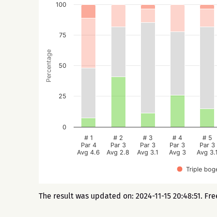
100
75
Percentage
50
25
0
# 1
# 2
# 3
# 4
# 5
Par 4
Par 3
Par 3
Par 3
Par 3
Avg 4.6
Avg 2.8
Avg 3.1
Avg 3
Avg 3.
Triple bog
The result was updated on: 2024-11-15 20:48:51. Fr