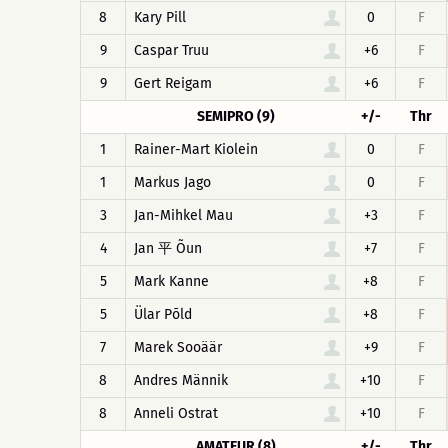
8
Kary Pill
0
F
9
Caspar Truu
+6
F
9
Gert Reigam
+6
F
SEMIPRO (9)
+/-
Thr
1
Rainer-Mart Kiolein
0
F
1
Markus Jago
0
F
3
Jan-Mihkel Mau
+3
F
4
Jan 平 Õun
+7
F
5
Mark Kanne
+8
F
5
Ülar Põld
+8
F
7
Marek Sooäär
+9
F
8
Andres Männik
+10
F
8
Anneli Ostrat
+10
F
AMATEUR (8)
+/-
Thr