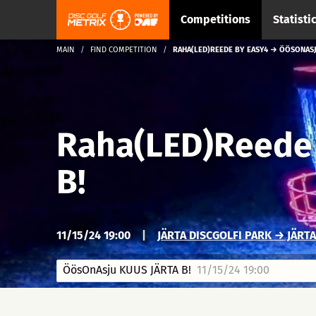
Competitions
Statisti
MAIN
FIND COMPETITION
RAHA(LED)REEDE BY EASY4 → ÖÖSONASJU
Raha(LED)Reede
B!
11/15/24 19:00
|
JÄRTA DISCGOLFI PARK → JÄRTA
ÖösOnAsju KUUS JÄRTA B!
11/15/24 19:00