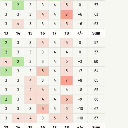
3
2
3
3
4
5
0
57
3
3
3
4
4
8
+6
63
3
4
3
3
4
5
+6
63
13
14
15
16
17
18
+/-
Sum
2
3
3
4
4
5
0
57
2
3
3
3
4
4
0
57
4
2
3
3
4
5
+3
60
2
3
3
5
4
5
+7
64
3
3
4
3
4
7
+8
65
3
3
4
4
4
4
+8
65
2
3
4
4
4
6
+9
66
3
3
3
5
4
5
+10
67
3
4
4
3
5
5
+10
67
13
14
15
16
17
18
+/-
Sum