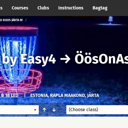
cs
Courses
Clubs
Instructions
Bagtag
 KUUS JÄRTA B!
 by Easy4
→
ÖösOnAs
 B 18 LED
|
ESTONIA, RAPLA MAAKOND, JÄRTA
↑
↓