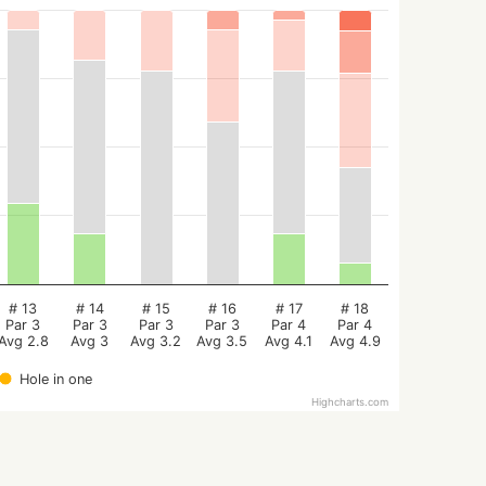
# 13
# 14
# 15
# 16
# 17
# 18
Par 3
Par 3
Par 3
Par 3
Par 4
Par 4
Avg 2.8
Avg 3
Avg 3.2
Avg 3.5
Avg 4.1
Avg 4.9
Hole in one
Highcharts.com