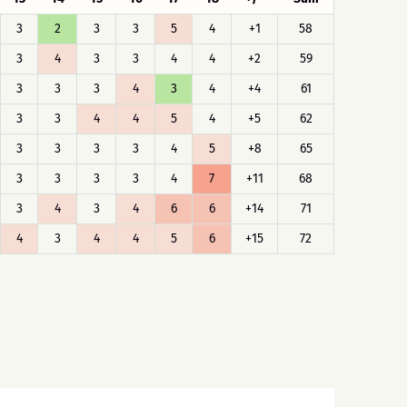
3
2
3
3
5
4
+1
58
3
4
3
3
4
4
+2
59
3
3
3
4
3
4
+4
61
3
3
4
4
5
4
+5
62
3
3
3
3
4
5
+8
65
3
3
3
3
4
7
+11
68
3
4
3
4
6
6
+14
71
4
3
4
4
5
6
+15
72