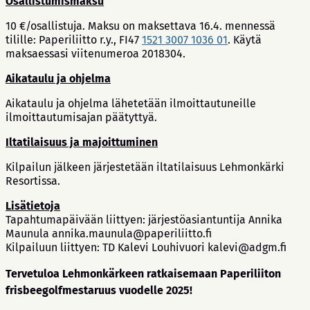
Osallistumismaksu
10 €/osallistuja. Maksu on maksettava 16.4. mennessä
tilille: Paperiliitto r.y., FI47
1521 3007 1036 01
. Käytä
maksaessasi viitenumeroa 2018304.
Aikataulu ja ohjelma
Aikataulu ja ohjelma lähetetään ilmoittautuneille
ilmoittautumisajan päätyttyä.
Iltatilaisuus ja majoittuminen
Kilpailun jälkeen järjestetään iltatilaisuus Lehmonkärki
Resortissa.
Lisätietoja
Tapahtumapäivään liittyen: järjestöasiantuntija Annika
Maunula annika.maunula@paperiliitto.fi
Kilpailuun liittyen: TD Kalevi Louhivuori kalevi@adgm.fi
Tervetuloa Lehmonkärkeen ratkaisemaan Paperiliiton
frisbeegolfmestaruus vuodelle 2025!