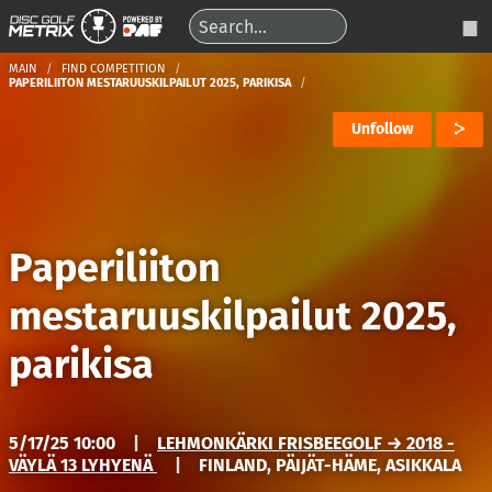
MAIN
FIND COMPETITION
PAPERILIITON MESTARUUSKILPAILUT 2025, PARIKISA
Unfollow
Paperiliiton
mestaruuskilpailut 2025,
parikisa
5/17/25 10:00
|
LEHMONKÄRKI FRISBEEGOLF → 2018 -
VÄYLÄ 13 LYHYENÄ
|
FINLAND, PÄIJÄT-HÄME, ASIKKALA