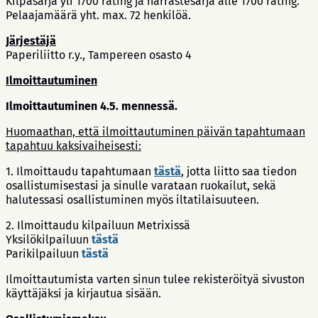
Kilpasarja yli 1700 rating ja harrastesarja alle 1700 rating.
Pelaajamäärä yht. max. 72 henkilöä.
Järjestäjä
Paperiliitto r.y., Tampereen osasto 4
Ilmoittautuminen
Ilmoittautuminen 4.5. mennessä.
Huomaathan, että ilmoittautuminen päivän tapahtumaan
tapahtuu kaksivaiheisesti:
1. Ilmoittaudu tapahtumaan
tästä
, jotta liitto saa tiedon
osallistumisestasi ja sinulle varataan ruokailut, sekä
halutessasi osallistuminen myös iltatilaisuuteen.
2. Ilmoittaudu kilpailuun Metrixissä
Yksilökilpailuun
tästä
Parikilpailuun
tästä
Ilmoittautumista varten sinun tulee rekisteröityä sivuston
käyttäjäksi ja kirjautua sisään.