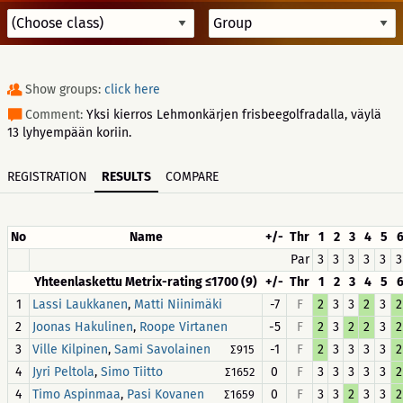
Show groups:
click here
Comment:
Yksi kierros Lehmonkärjen frisbeegolfradalla, väylä
13 lyhyempään koriin.
REGISTRATION
RESULTS
COMPARE
No
Name
+/-
Thr
1
2
3
4
5
Par
3
3
3
3
3
3
Yhteenlaskettu Metrix-rating ≤1700 (9)
+/-
Thr
1
2
3
4
5
1
,
-7
F
2
3
3
2
3
2
Lassi Laukkanen
Matti Niinimäki
2
,
-5
F
2
3
2
2
3
2
Joonas Hakulinen
Roope Virtanen
3
,
-1
F
2
3
3
3
3
2
Ville Kilpinen
Sami Savolainen
∑915
4
,
0
F
3
3
3
3
3
2
Jyri Peltola
Simo Tiitto
∑1652
4
,
0
F
3
3
2
3
3
2
Timo Aspinmaa
Pasi Kovanen
∑1659