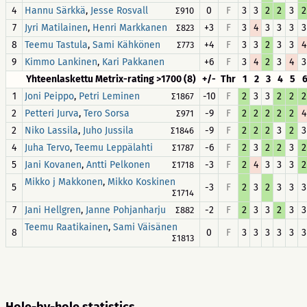
4
,
0
F
3
3
2
2
3
2
Hannu Särkkä
Jesse Rosvall
∑910
7
,
+3
F
3
4
3
3
3
3
Jyri Matilainen
Henri Markkanen
∑823
8
,
+4
F
3
3
2
3
3
4
Teemu Tastula
Sami Kähkönen
∑773
9
,
+6
F
3
4
2
3
4
3
Kimmo Lankinen
Kari Pakkanen
Yhteenlaskettu Metrix-rating >1700 (8)
+/-
Thr
1
2
3
4
5
1
,
-10
F
2
3
3
2
2
2
Joni Peippo
Petri Leminen
∑1867
2
,
-9
F
2
2
2
2
2
4
Petteri Jurva
Tero Sorsa
∑971
2
,
-9
F
2
2
2
3
2
3
Niko Lassila
Juho Jussila
∑1846
4
,
-6
F
2
3
2
2
3
2
Juha Tervo
Teemu Leppälahti
∑1787
5
,
-3
F
2
4
3
3
3
2
Jani Kovanen
Antti Pelkonen
∑1718
,
Mikko j Makkonen
Mikko Koskinen
5
-3
F
2
3
2
3
3
3
∑1714
7
,
-2
F
2
3
3
2
3
3
Jani Hellgren
Janne Pohjanharju
∑882
,
Teemu Raatikainen
Sami Väisänen
8
0
F
3
3
3
3
3
3
∑1813