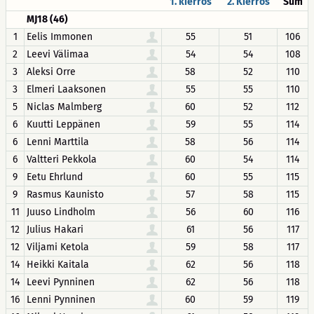
1. kierros
2. Kierros
Sum
MJ18 (46)
1
Eelis Immonen
55
51
106
2
Leevi Välimaa
54
54
108
3
Aleksi Orre
58
52
110
3
Elmeri Laaksonen
55
55
110
5
Niclas Malmberg
60
52
112
6
Kuutti Leppänen
59
55
114
6
Lenni Marttila
58
56
114
6
Valtteri Pekkola
60
54
114
9
Eetu Ehrlund
60
55
115
9
Rasmus Kaunisto
57
58
115
11
Juuso Lindholm
56
60
116
12
Julius Hakari
61
56
117
12
Viljami Ketola
59
58
117
14
Heikki Kaitala
62
56
118
14
Leevi Pynninen
62
56
118
16
Lenni Pynninen
60
59
119