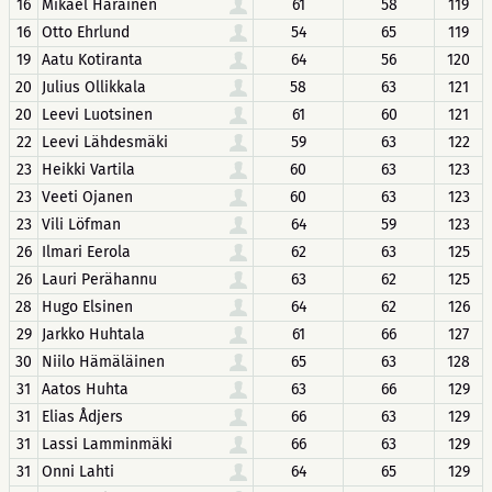
16
Mikael Harainen
61
58
119
16
Otto Ehrlund
54
65
119
19
Aatu Kotiranta
64
56
120
20
Julius Ollikkala
58
63
121
20
Leevi Luotsinen
61
60
121
22
Leevi Lähdesmäki
59
63
122
23
Heikki Vartila
60
63
123
23
Veeti Ojanen
60
63
123
23
Vili Löfman
64
59
123
26
Ilmari Eerola
62
63
125
26
Lauri Perähannu
63
62
125
28
Hugo Elsinen
64
62
126
29
Jarkko Huhtala
61
66
127
30
Niilo Hämäläinen
65
63
128
31
Aatos Huhta
63
66
129
31
Elias Ådjers
66
63
129
31
Lassi Lamminmäki
66
63
129
31
Onni Lahti
64
65
129