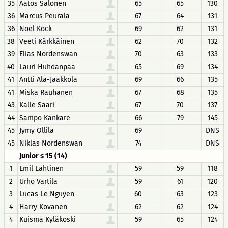
35
Aatos Salonen
65
65
130
36
Marcus Peurala
67
64
131
36
Noel Kock
69
62
131
38
Veeti Kärkkäinen
62
70
132
39
Elias Nordenswan
70
63
133
40
Lauri Huhdanpää
65
69
134
41
Antti Ala-Jaakkola
69
66
135
41
Miska Rauhanen
67
68
135
43
Kalle Saari
67
70
137
44
Sampo Kankare
66
79
145
45
Jymy Ollila
69
DNS
45
Niklas Nordenswan
74
DNS
Junior ≤ 15 (14)
1
Emil Lahtinen
59
59
118
2
Urho Vartila
59
61
120
3
Lucas Le Nguyen
60
63
123
4
Harry Kovanen
62
62
124
4
Kuisma Kyläkoski
59
65
124