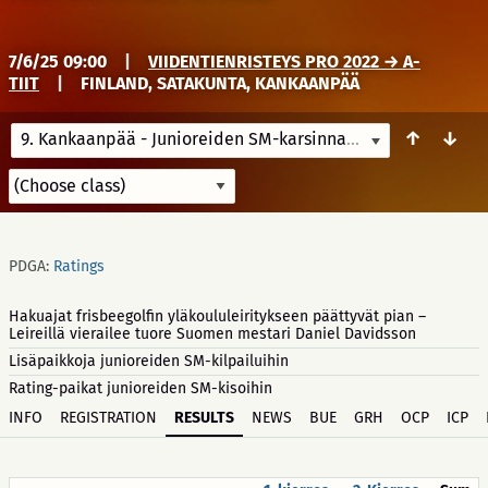
7/6/25 09:00
|
VIIDENTIENRISTEYS PRO 2022 → A-
TIIT
|
FINLAND, SATAKUNTA, KANKAANPÄÄ
↑
↓
9. Kankaanpää - Junioreiden SM-karsinnat 2025
7/6/25 09:
PDGA:
Ratings
Hakuajat frisbeegolfin yläkoululeiritykseen päättyvät pian –
Leireillä vierailee tuore Suomen mestari Daniel Davidsson
Lisäpaikkoja junioreiden SM-kilpailuihin
Rating-paikat junioreiden SM-kisoihin
INFO
REGISTRATION
RESULTS
NEWS
BUE
GRH
OCP
ICP