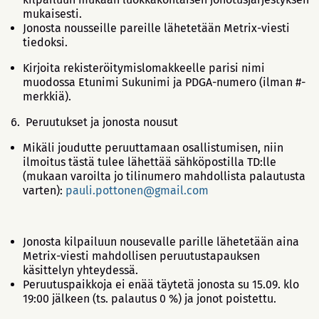
mukaisesti.
Jonosta nousseille pareille lähetetään Metrix-viesti
tiedoksi.
Kirjoita rekisteröitymislomakkeelle parisi nimi
muodossa Etunimi Sukunimi ja PDGA-numero (ilman #-
merkkiä).
Peruutukset ja jonosta nousut
Mikäli joudutte peruuttamaan osallistumisen, niin
ilmoitus tästä tulee lähettää sähköpostilla TD:lle
(mukaan varoilta jo tilinumero mahdollista palautusta
varten):
pauli.pottonen@gmail.com
Jonosta kilpailuun nousevalle parille lähetetään aina
Metrix-viesti mahdollisen peruutustapauksen
käsittelyn yhteydessä.
Peruutuspaikkoja ei enää täytetä jonosta su 15.09. klo
19:00 jälkeen (ts. palautus 0 %) ja jonot poistettu.