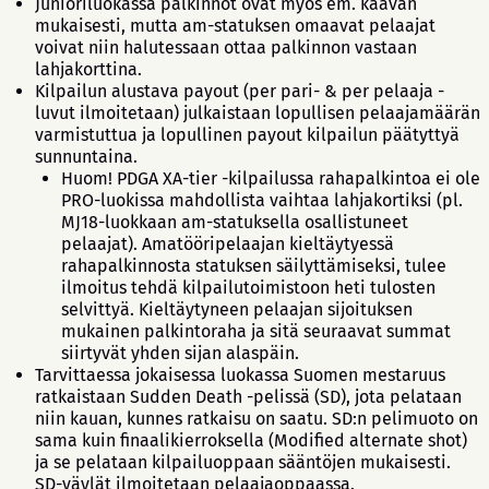
Junioriluokassa palkinnot ovat myös em. kaavan
mukaisesti, mutta am-statuksen omaavat pelaajat
voivat niin halutessaan ottaa palkinnon vastaan
lahjakorttina.
Kilpailun alustava payout (per pari- & per pelaaja -
luvut ilmoitetaan) julkaistaan lopullisen pelaajamäärän
varmistuttua ja lopullinen payout kilpailun päätyttyä
sunnuntaina.
Huom! PDGA XA-tier -kilpailussa rahapalkintoa ei ole
PRO-luokissa mahdollista vaihtaa lahjakortiksi (pl.
MJ18-luokkaan am-statuksella osallistuneet
pelaajat). Amatööripelaajan kieltäytyessä
rahapalkinnosta statuksen säilyttämiseksi, tulee
ilmoitus tehdä kilpailutoimistoon heti tulosten
selvittyä. Kieltäytyneen pelaajan sijoituksen
mukainen palkintoraha ja sitä seuraavat summat
siirtyvät yhden sijan alaspäin.
Tarvittaessa jokaisessa luokassa Suomen mestaruus
ratkaistaan Sudden Death -pelissä (SD), jota pelataan
niin kauan, kunnes ratkaisu on saatu. SD:n pelimuoto on
sama kuin finaalikierroksella (Modified alternate shot)
ja se pelataan kilpailuoppaan sääntöjen mukaisesti.
SD-väylät ilmoitetaan pelaajaoppaassa.