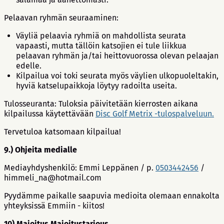
Pelaavan ryhmän seuraaminen:
Väyliä pelaavia ryhmiä on mahdollista seurata
vapaasti, mutta tällöin katsojien ei tule liikkua
pelaavan ryhmän ja/tai heittovuorossa olevan pelaajan
edelle.
Kilpailua voi toki seurata myös väylien ulkopuoleltakin,
hyviä katselupaikkoja löytyy radoilta useita.
Tulosseuranta: Tuloksia päivitetään kierrosten aikana
kilpailussa käytettävään
Disc Golf Metrix -tulospalveluun.
Tervetuloa katsomaan kilpailua!
9.) Ohjeita medialle
Mediayhdyshenkilö: Emmi Leppänen / p.
0503442456
/
himmeli_na@hotmail.com
Pyydämme paikalle saapuvia medioita olemaan ennakolta
yhteyksissä Emmiin - kiitos!
10) Majoitus Majoitustarjous