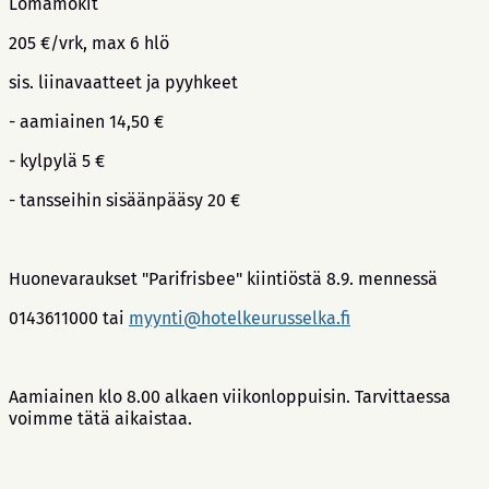
Lomamökit
205 €/vrk, max 6 hlö
sis. liinavaatteet ja pyyhkeet
- aamiainen 14,50 €
- kylpylä 5 €
- tansseihin sisäänpääsy 20 €
Huonevaraukset "Parifrisbee" kiintiöstä 8.9. mennessä
0143611000 tai
myynti@hotelkeurusselka.fi
Aamiainen klo 8.00 alkaen viikonloppuisin. Tarvittaessa
voimme tätä aikaistaa.