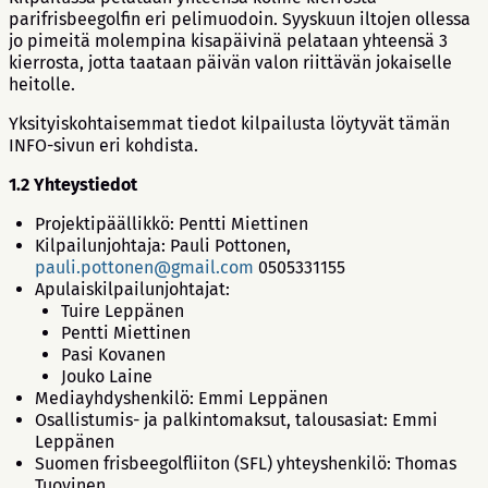
parifrisbeegolfin eri pelimuodoin. Syyskuun iltojen ollessa
jo pimeitä molempina kisapäivinä pelataan yhteensä 3
kierrosta, jotta taataan päivän valon riittävän jokaiselle
heitolle.
Yksityiskohtaisemmat tiedot kilpailusta löytyvät tämän
INFO-sivun eri kohdista.
1.2 Yhteystiedot
Projektipäällikkö: Pentti Miettinen
Kilpailunjohtaja: Pauli Pottonen,
pauli.pottonen@gmail.com
0505331155
Apulaiskilpailunjohtajat:
Tuire Leppänen
Pentti Miettinen
Pasi Kovanen
Jouko Laine
Mediayhdyshenkilö: Emmi Leppänen
Osallistumis- ja palkintomaksut, talousasiat: Emmi
Leppänen
Suomen frisbeegolfliiton (SFL) yhteyshenkilö: Thomas
Tuovinen