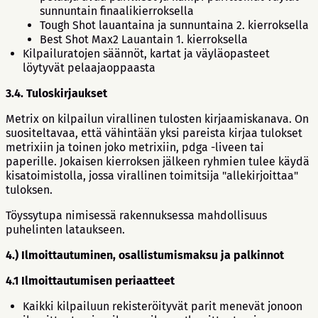
sunnuntain finaalikierroksella
Tough Shot lauantaina ja sunnuntaina 2. kierroksella
Best Shot Max2 Lauantain 1. kierroksella
Kilpailuratojen säännöt, kartat ja väyläopasteet
löytyvät pelaajaoppaasta
3.4. Tuloskirjaukset
Metrix on kilpailun virallinen tulosten kirjaamiskanava. On
suositeltavaa, että vähintään yksi pareista kirjaa tulokset
metrixiin ja toinen joko metrixiin, pdga -liveen tai
paperille. Jokaisen kierroksen jälkeen ryhmien tulee käydä
kisatoimistolla, jossa virallinen toimitsija "allekirjoittaa"
tuloksen.
Töyssytupa nimisessä rakennuksessa mahdollisuus
puhelinten lataukseen.
4.) Ilmoittautuminen, osallistumismaksu ja palkinnot
4.1 Ilmoittautumisen periaatteet
Kaikki kilpailuun rekisteröityvät parit menevät jonoon