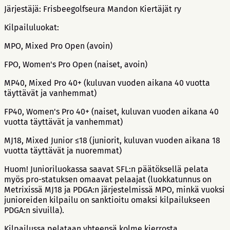
Järjestäjä: Frisbeegolfseura Mandon Kiertäjät ry
Kilpailuluokat:
MPO, Mixed Pro Open (avoin)
FPO, Women's Pro Open (naiset, avoin)
MP40, Mixed Pro 40+ (kuluvan vuoden aikana 40 vuotta
täyttävät ja vanhemmat)
FP40, Women's Pro 40+ (naiset, kuluvan vuoden aikana 40
vuotta täyttävät ja vanhemmat)
MJ18, Mixed Junior ≤18 (juniorit, kuluvan vuoden aikana 18
vuotta täyttävät ja nuoremmat)
Huom! Junioriluokassa saavat SFL:n päätöksellä pelata
myös pro-statuksen omaavat pelaajat (luokkatunnus on
Metrixissä MJ18 ja PDGA:n järjestelmissä MPO, minkä vuoksi
junioreiden kilpailu on sanktioitu omaksi kilpailukseen
PDGA:n sivuilla).
Kilpailussa pelataan yhteensä kolme kierrosta