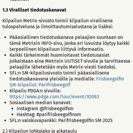
1.3 Viralliset tiedotuskanavat
Kilpailun Metrix-sivusto toimii kilpailun virallisena
tulospalveluna ja ilmoittautumisalustana ja lisäksi:
Pääasiallinen tiedotuskanava pelaajien suuntaan on
tämä Metrixin INFO-sivu, jonka eri luvuista löytyy kaikki
tarpeellinen kilpailuun liittyvä informaatio.
Kaikki tärkeimmät huomioitavat tiedotusasiat
julkaistaan aina Metrixin UUTISET-sivulla ja tarvittaessa
pelaajille lähetetään myös Metrix-viesti tiedoksi.
SFL:n SM-kilpailusivusto toimii pääasiallisena
tiedotuskanavana yleisölle ja medialle:
Frisbeegolfin
SM-kilpailut: Parifrisbeegolf
Kilpailu PDGA:n sivuilla:
https://www.pdga.com/tour/event/92083
Sosiaalisen median kanavat:
Instagram @frisbeegolfsm
Hashtag: #parifrisbeegolfinsm
SFL:n valokuvapankki: Parifrisbeegolfin SM 2025
2.) Kilpailun lohkojako ja aikataulu