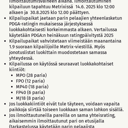
ilmoittautumisvaiheen aikana. Ilmoittautuminen
kilpailuun tapahtuu Metrixissä 14.6. 2025 klo 12:00
alkaen ja 30.8.2025 klo 12.00 päättyen.
Kilpailupaikat jaetaan parin pelaajien yhteenlasketun
PDGA-ratingin mukaisessa järjestyksessä
luokkakohtaisesti korkeimmasta alkaen. Vertailussa
käytetään PDGA:n heinäkuun ratingpäivitystä 2025
Kilpailupaikat vahvistetaan viimeistään maanantaina
1.9 suoraan kilpailijoille Metrix-viestillä. Myös
jonotuslistat luokittain muodostetaan samassa
yhteydessä.
Kilpailussa on käytössä seuraavat luokkakohtaiset
kiintiöt:
MPO (28 paria)
FPO (12 paria)
MP40 (18 paria)
FP40 (6 paria)
MJ18 (8 paria)
Jos luokkakiintiöt eivät tule täyteen, voidaan vapaita
paikkoja siirtää toiseen luokkaan saman lohkon sisällä.
Jos ilmoittautuneilla pareilla on sama yhteisrating,
aikaisemmin ilmoittautunut pari on etusijalla
(tarkastelussa käytetään parin pelaajista