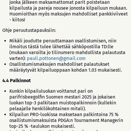
jonka jälkeen maksamattomat parit poistetaan
kilpailusta ja pareja nousee jonosta kilpailuun mukaan.
Huomioithan myös maksujen mahdolliset pankkiviiveet
- kiitos!
Ohje peruutustapauksiin:
Mikäli joudutte peruuttamaan osallistumisen, niin
ilmoitus tästä tulee lähettää sähköpostilla TD:lle
(mukaan varoilta jo tilinumero mahdollista palautusta
varten):
pauli.pottonen@gmail.com
Osallistumismaksujen mahdolliset palautukset
määräytyvät kilpailuoppaan kohdan 1.03 mukaisesti.
4.4 Palkinnot
Kunkin kilpailuluokan voittanut pari on
parifrisbeegolfin Suomen mestari 2025 ja jokaisen
luokan top-3 palkitaan muistopalkinnoin (kullekin
pelaajalle henkilökohtainen mitali).
Kilpailun PRO-luokissa maksetaan palkintoina 75 %
osallistumismaksuista PDGA:n Tournament Managerin
top-25 % -taulukon mukaisesti.