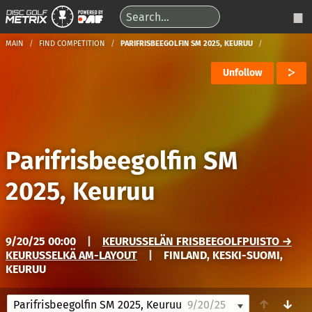
MAIN
FIND COMPETITION
PARIFRISBEEGOLFIN SM 2025, KEURUU
Unfollow
Parifrisbeegolfin SM
2025, Keuruu
9/20/25 00:00
|
KEURUSSELÄN FRISBEEGOLFPUISTO →
KEURUSSELKÄ AM-LAYOUT
|
FINLAND, KESKI-SUOMI,
KEURUU
↑
↓
Parifrisbeegolfin SM 2025, Keuruu
9/20/25