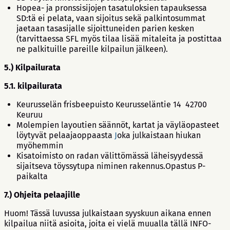
Hopea- ja pronssisijojen tasatuloksien tapauksessa
SD:tä ei pelata, vaan sijoitus sekä palkintosummat
jaetaan tasasijalle sijoittuneiden parien kesken
(tarvittaessa SFL myös tilaa lisää mitaleita ja postittaa
ne palkituille pareille kilpailun jälkeen).
5.) Kilpailurata
5.1. kilpailurata
Keurusselän frisbeepuisto Keurusseläntie 14 42700
Keuruu
Molempien layoutien säännöt, kartat ja väyläopasteet
löytyvät pelaajaoppaasta
J
oka julkaistaan hiukan
myöhemmin
Kisatoimisto on radan välittömässä läheisyydessä
sijaitseva töyssytupa niminen rakennus.Opastus P-
paikalta
7.) Ohjeita pelaajille
Huom! Tässä luvussa julkaistaan syyskuun aikana ennen
kilpailua niitä asioita, joita ei vielä muualla tällä INFO-