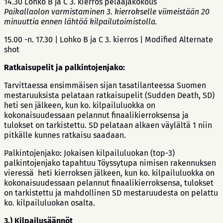
14.30 Lohko B ja C 3. kierros pelaajakokous
Paikallaolon varmistaminen 3. kierrokselle viimeistään 20
minuuttia ennen lähtöä kilpailutoimistolla.
15.00 -n. 17.30 | Lohko B ja C 3. kierros | Modified Alternate
shot
Ratkaisupelit ja palkintojenjako:
Tarvittaessa ensimmäisen sijan tasatilanteessa Suomen
mestaruuksista pelataan ratkaisupelit (Sudden Death, SD)
heti sen jälkeen, kun ko. kilpailuluokka on
kokonaisuudessaan pelannut finaalikierroksensa ja
tulokset on tarkistettu. SD pelataan alkaen väylältä 1 niin
pitkälle kunnes ratkaisu saadaan.
Palkintojenjako: Jokaisen kilpailuluokan (top-3)
palkintojenjako tapahtuu Töyssytupa nimisen rakennuksen
vieressä heti kierroksen jälkeen, kun ko. kilpailuluokka on
kokonaisuudessaan pelannut finaalikierroksensa, tulokset
on tarkistettu ja mahdollinen SD mestaruudesta on pelattu
ko. kilpailuluokan osalta.
3.) Kilpailusäännöt