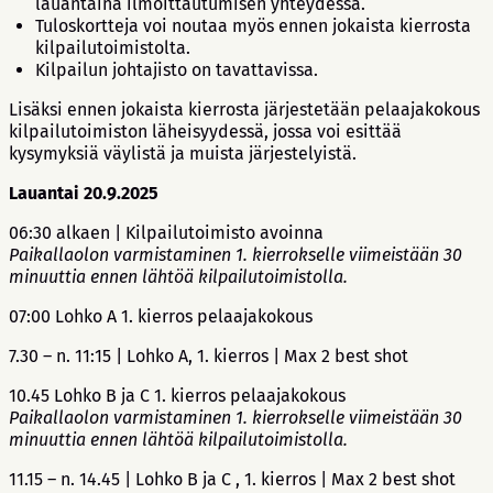
lauantaina ilmoittautumisen yhteydessä.
Tuloskortteja voi noutaa myös ennen jokaista kierrosta
kilpailutoimistolta.
Kilpailun johtajisto on tavattavissa.
Lisäksi ennen jokaista kierrosta järjestetään pelaajakokous
kilpailutoimiston läheisyydessä, jossa voi esittää
kysymyksiä väylistä ja muista järjestelyistä.
Lauantai 20.9.2025
06:30 alkaen | Kilpailutoimisto avoinna
Paikallaolon varmistaminen 1. kierrokselle viimeistään 30
minuuttia ennen lähtöä kilpailutoimistolla.
07:00 Lohko A 1. kierros pelaajakokous
7.30 – n. 11:15 | Lohko A, 1. kierros | Max 2 best shot
10.45 Lohko B ja C 1. kierros pelaajakokous
Paikallaolon varmistaminen 1. kierrokselle viimeistään 30
minuuttia ennen lähtöä kilpailutoimistolla.
11.15 – n. 14.45 | Lohko B ja C , 1. kierros | Max 2 best shot