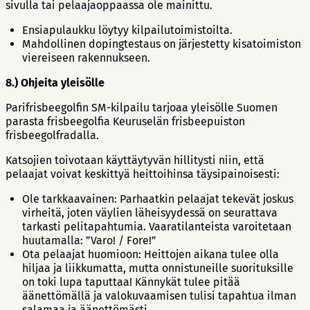
sivulla tai pelaajaoppaassa ole mainittu.
Ensiapulaukku löytyy kilpailutoimistoilta.
Mahdollinen dopingtestaus on järjestetty kisatoimiston
viereiseen rakennukseen.
8.) Ohjeita yleisölle
Parifrisbeegolfin SM-kilpailu tarjoaa yleisölle Suomen
parasta frisbeegolfia Keuruselän frisbeepuiston
frisbeegolfradalla.
Katsojien toivotaan käyttäytyvän hillitysti niin, että
pelaajat voivat keskittyä heittoihinsa täysipainoisesti:
Ole tarkkaavainen: Parhaatkin pelaajat tekevät joskus
virheitä, joten väylien läheisyydessä on seurattava
tarkasti pelitapahtumia. Vaaratilanteista varoitetaan
huutamalla: ”Varo! / Fore!”
Ota pelaajat huomioon: Heittojen aikana tulee olla
hiljaa ja liikkumatta, mutta onnistuneille suorituksille
on toki lupa taputtaa! Kännykät tulee pitää
äänettömällä ja valokuvaamisen tulisi tapahtua ilman
salamaa ja äänettömästi.