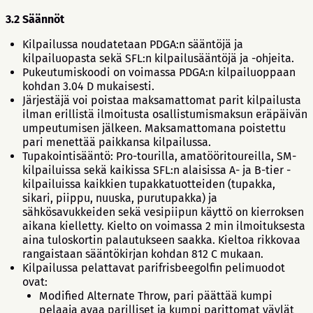
3.2 Säännöt
Kilpailussa noudatetaan PDGA:n sääntöjä ja
kilpailuopasta sekä SFL:n kilpailusääntöjä ja -ohjeita.
Pukeutumiskoodi on voimassa PDGA:n kilpailuoppaan
kohdan 3.04 D mukaisesti.
Järjestäjä voi poistaa maksamattomat parit kilpailusta
ilman erillistä ilmoitusta osallistumismaksun eräpäivän
umpeutumisen jälkeen. Maksamattomana poistettu
pari menettää paikkansa kilpailussa.
Tupakointisääntö: Pro-tourilla, amatööritoureilla, SM-
kilpailuissa sekä kaikissa SFL:n alaisissa A- ja B-tier -
kilpailuissa kaikkien tupakkatuotteiden (tupakka,
sikari, piippu, nuuska, purutupakka) ja
sähkösavukkeiden sekä vesipiipun käyttö on kierroksen
aikana kielletty. Kielto on voimassa 2 min ilmoituksesta
aina tuloskortin palautukseen saakka. Kieltoa rikkovaa
rangaistaan sääntökirjan kohdan 812 C mukaan.
Kilpailussa pelattavat parifrisbeegolfin pelimuodot
ovat:
Modified Alternate Throw, pari päättää kumpi
pelaaja avaa parilliset ja kumpi parittomat väylät