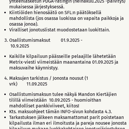
yhteenlasketun PDGA-ratingin (heinäkuu.2025 -päivitys)
mukaisessa järjestyksessä.
Kiintiöiden hienosäätö on SFL:n päätöksellä
mahdollista (jos osassa luokissa on vapaita paikkoja ja
osassa jonoa).
Viralliset jonotuslistat muodostetaan luokittain.
Osallistumismaksut 01.9.2025 -
10.9.2025
Kaikille kilpailuun päässeille pelaajille lähetetään
Metrix-viesti viimeistään maanantaina 01.09.2025 ja
maksuvaihe käynnistyy.
Maksujen tarkistus / Jonosta nousut (1
vrk) 11.09.2025
Osallistumismaksun tulee näkyä Mandon Kiertäjien
tilillä viimeistään 10.09.2025 - huomioithan
mahdolliset pankkiviiveet, kiitos!
Kts. maksuohjeet tämän INFO-sivun kohdasta 4.3.
Tarkastuksen jälkeen maksamattomat parit poistetaan
kilpailusta ilman eri ilmoitusta ja pareja nousee jonosta
kilpailuun mukaan luokkakohtaisen jonotusjärjestyksen