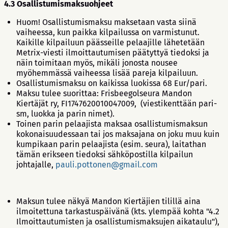
4.3 Osallistumismaksuohjeet
Huom! Osallistumismaksu maksetaan vasta siinä
vaiheessa, kun paikka kilpailussa on varmistunut.
Kaikille kilpailuun päässeille pelaajille lähetetään
Metrix-viesti ilmoittautumisen päätyttyä tiedoksi ja
näin toimitaan myös, mikäli jonosta nousee
myöhemmässä vaiheessa lisää pareja kilpailuun.
Osallistumismaksu on kaikissa luokissa 68 Eur/pari.
Maksu tulee suorittaa: Frisbeegolseura Mandon
Kiertäjät ry, FI1747620010047009, (viestikenttään pari-
sm, luokka ja parin nimet).
Toinen parin pelaajista maksaa osallistumismaksun
kokonaisuudessaan tai jos maksajana on joku muu kuin
kumpikaan parin pelaajista (esim. seura), laitathan
tämän erikseen tiedoksi sähköpostilla kilpailun
johtajalle,
pauli.pottonen@gmail.com
Maksun tulee näkyä Mandon Kiertäjien tilillä aina
ilmoitettuna tarkastuspäivänä (kts. ylempää kohta "4.2
Ilmoittautumisten ja osallistumismaksujen aikataulu"),