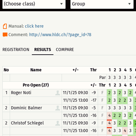
Manual:
click here
Comment:
http://www.hldc.ch/?page_id=78
REGISTRATION
RESULTS
COMPARE
No
Name
+/-
Thr
1
2
3
4
5
Par
3
3
3
3
3
Pro Open (27)
+/-
Thr
1
2
3
4
5
1
Roger Noti
11/1/25 09:30
-9
F
2
3
2
3
2
11/1/25 13:00
-17
F
2
3
2
2
3
2
Dominic Balmer
11/1/25 09:30
-5
F
3
3
3
3
3
11/1/25 13:00
-16
F
4
2
2
3
2
2
Christof Schlegel
11/1/25 09:30
-9
F
4
3
2
2
3
11/1/25 13:00
-16
F
4
3
3
4
3