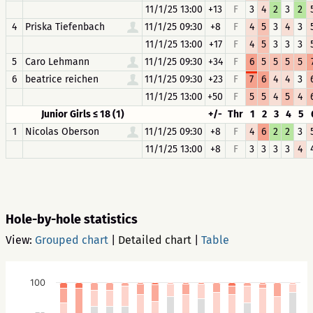
11/1/25 13:00
+13
F
3
4
2
3
2
4
Priska Tiefenbach
11/1/25 09:30
+8
F
4
5
3
4
3
11/1/25 13:00
+17
F
4
5
3
3
3
5
Caro Lehmann
11/1/25 09:30
+34
F
6
5
5
5
5
6
beatrice reichen
11/1/25 09:30
+23
F
7
6
4
4
3
11/1/25 13:00
+50
F
5
5
4
5
4
Junior Girls ≤ 18 (1)
+/-
Thr
1
2
3
4
5
1
Nicolas Oberson
11/1/25 09:30
+8
F
4
6
2
2
3
11/1/25 13:00
+8
F
3
3
3
3
4
Hole-by-hole statistics
View:
Grouped chart
|
Detailed chart
|
Table
100