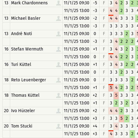
13
Mark Chardonnens
11/1/25 09:30
-5
F
3
4
2
3
2
11/1/25 13:00
-3
F
4
4
2
3
3
13
Michael Basler
11/1/25 09:30
-2
F
4
4
3
3
3
11/1/25 13:00
-3
F
3
3
3
3
3
13
André Noti
11/1/25 09:30
0
F
3
3
3
2
3
11/1/25 13:00
-3
F
3
4
2
2
2
16
Stefan Wermuth
11/1/25 09:30
+1
F
3
4
3
2
3
11/1/25 13:00
0
F
4
4
2
2
3
16
Turi Küttel
11/1/25 09:30
+1
F
3
4
3
2
2
11/1/25 13:00
0
F
3
3
2
3
3
18
Reto Leuenberger
11/1/25 09:30
0
F
3
3
3
3
2
11/1/25 13:00
+1
F
5
4
2
3
2
18
Thomas Küttel
11/1/25 09:30
+2
F
3
5
3
3
3
11/1/25 13:00
+1
F
3
2
3
2
3
20
Ivo Hürzeler
11/1/25 09:30
+2
F
4
4
2
3
3
11/1/25 13:00
+3
F
3
3
5
2
3
20
Tom Stucki
11/1/25 09:30
+4
F
3
4
3
3
3
11/1/25 13:00
+3
F
4
3
3
3
2