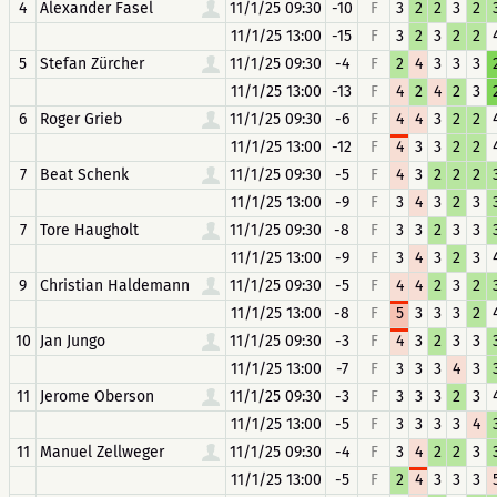
4
Alexander Fasel
11/1/25 09:30
-10
F
3
2
2
3
2
11/1/25 13:00
-15
F
3
2
3
2
2
5
Stefan Zürcher
11/1/25 09:30
-4
F
2
4
3
3
3
11/1/25 13:00
-13
F
4
2
4
2
3
6
Roger Grieb
11/1/25 09:30
-6
F
4
4
3
2
2
11/1/25 13:00
-12
F
4
3
3
2
2
7
Beat Schenk
11/1/25 09:30
-5
F
4
3
2
2
2
11/1/25 13:00
-9
F
3
4
3
2
3
7
Tore Haugholt
11/1/25 09:30
-8
F
3
3
2
3
3
11/1/25 13:00
-9
F
3
4
3
2
3
9
Christian Haldemann
11/1/25 09:30
-5
F
4
4
2
3
2
11/1/25 13:00
-8
F
5
3
3
3
2
10
Jan Jungo
11/1/25 09:30
-3
F
4
3
2
3
3
11/1/25 13:00
-7
F
3
3
3
4
3
11
Jerome Oberson
11/1/25 09:30
-3
F
3
3
3
2
3
11/1/25 13:00
-5
F
3
3
3
3
4
11
Manuel Zellweger
11/1/25 09:30
-4
F
3
4
2
2
3
11/1/25 13:00
-5
F
2
4
3
3
3