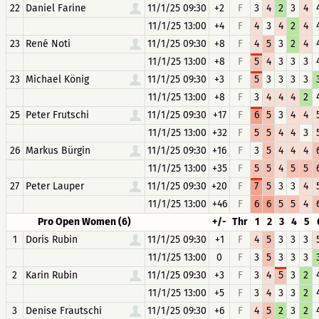
22
Daniel Farine
11/1/25 09:30
+2
F
3
4
2
3
4
11/1/25 13:00
+4
F
4
3
4
2
4
23
René Noti
11/1/25 09:30
+8
F
4
5
3
2
4
11/1/25 13:00
+8
F
5
4
3
3
3
23
Michael König
11/1/25 09:30
+3
F
5
3
3
3
3
11/1/25 13:00
+8
F
3
4
4
4
2
25
Peter Frutschi
11/1/25 09:30
+17
F
6
5
3
4
4
11/1/25 13:00
+32
F
5
5
4
4
3
26
Markus Bürgin
11/1/25 09:30
+16
F
3
5
4
4
4
11/1/25 13:00
+35
F
5
5
4
5
5
27
Peter Lauper
11/1/25 09:30
+20
F
7
5
3
3
4
11/1/25 13:00
+46
F
6
6
5
5
4
Pro Open Women (6)
+/-
Thr
1
2
3
4
5
1
Doris Rubin
11/1/25 09:30
+1
F
4
5
3
3
3
11/1/25 13:00
0
F
3
5
3
3
3
2
Karin Rubin
11/1/25 09:30
+3
F
3
4
5
3
2
11/1/25 13:00
+5
F
3
4
3
3
2
3
Denise Frautschi
11/1/25 09:30
+6
F
4
5
2
3
2