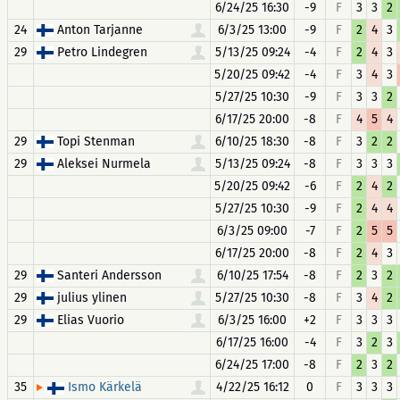
6/24/25 16:30
-9
F
3
3
2
24
Anton Tarjanne
6/3/25 13:00
-9
F
2
4
3
29
Petro Lindegren
5/13/25 09:24
-4
F
2
4
3
5/20/25 09:42
-4
F
3
4
3
5/27/25 10:30
-9
F
3
3
2
6/17/25 20:00
-8
F
4
5
4
29
Topi Stenman
6/10/25 18:30
-8
F
3
2
2
29
Aleksei Nurmela
5/13/25 09:24
-8
F
3
3
3
5/20/25 09:42
-6
F
2
4
2
5/27/25 10:30
-9
F
2
4
4
6/3/25 09:00
-7
F
2
5
5
6/17/25 20:00
-8
F
2
4
3
29
Santeri Andersson
6/10/25 17:54
-8
F
2
3
2
29
julius ylinen
5/27/25 10:30
-8
F
3
4
2
29
Elias Vuorio
6/3/25 16:00
+2
F
3
3
3
6/17/25 16:00
-4
F
3
2
3
6/24/25 17:00
-8
F
2
3
2
35
4/22/25 16:12
0
F
3
3
3
Ismo Kärkelä