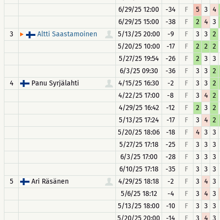
6/29/25 12:00
-34
F
5
3
4
6/29/25 15:00
-38
F
2
4
3
3
5/13/25 20:00
-9
F
3
3
2
Altti Saastamoinen
5/20/25 10:00
-17
F
2
2
2
5/27/25 19:54
-26
F
2
3
3
6/3/25 09:30
-36
F
3
3
2
4
Panu Syrjälahti
4/15/25 16:30
-2
F
3
3
2
4/22/25 17:00
-8
F
3
4
2
4/29/25 16:42
-12
F
2
3
2
5/13/25 17:24
-17
F
3
4
2
5/20/25 18:06
-18
F
4
3
3
5/27/25 17:18
-25
F
3
3
3
6/3/25 17:00
-28
F
3
3
3
6/10/25 17:18
-35
F
3
3
3
5
Ari Räsänen
4/29/25 18:18
-2
F
3
4
3
5/6/25 18:12
-4
F
3
4
3
5/13/25 18:00
-10
F
3
3
3
5/20/25 20:00
-14
F
3
4
3