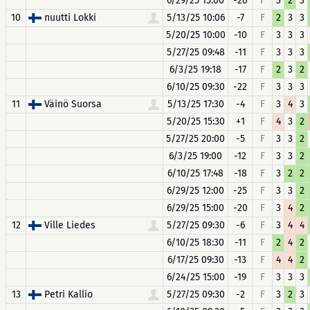
6/29/25 15:00
-26
F
3
2
3
10
nuutti Lokki
5/13/25 10:06
-7
F
2
3
3
5/20/25 10:00
-10
F
3
3
3
5/27/25 09:48
-11
F
3
3
3
6/3/25 19:18
-17
F
2
3
2
6/10/25 09:30
-22
F
3
3
3
11
Väinö Suorsa
5/13/25 17:30
-4
F
3
4
3
5/20/25 15:30
+1
F
4
3
2
5/27/25 20:00
-5
F
3
3
2
6/3/25 19:00
-12
F
3
3
2
6/10/25 17:48
-18
F
3
2
2
6/29/25 12:00
-25
F
3
3
2
6/29/25 15:00
-20
F
3
4
2
12
Ville Liedes
5/27/25 09:30
-6
F
3
4
4
6/10/25 18:30
-11
F
2
4
2
6/17/25 09:30
-13
F
4
4
2
6/24/25 15:00
-19
F
3
3
3
13
Petri Kallio
5/27/25 09:30
-2
F
3
2
3