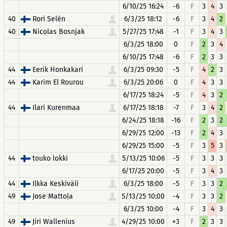
6/10/25 16:24
-6
F
3
4
3
40
Rori Selén
6/3/25 18:12
-6
F
3
4
2
40
Nicolas Bosnjak
5/27/25 17:48
-1
F
3
4
3
6/3/25 18:00
0
F
2
3
4
6/10/25 17:48
-6
F
2
3
3
44
Eerik Honkakari
6/3/25 09:30
-5
F
4
2
3
44
Karim El Rourou
6/3/25 20:06
0
F
4
3
3
6/17/25 18:24
-5
F
4
3
2
44
Ilari Kurenmaa
6/17/25 18:18
-7
F
3
4
2
6/24/25 18:18
-16
F
2
3
2
6/29/25 12:00
-13
F
2
4
3
6/29/25 15:00
-5
F
3
5
3
44
touko lokki
5/13/25 10:06
-5
F
3
3
3
6/17/25 20:00
-5
F
3
4
3
44
Ilkka Keskiväli
6/3/25 18:00
-5
F
3
3
2
49
Jose Mattola
5/13/25 10:00
-4
F
3
3
2
6/3/25 10:00
-4
F
3
4
3
49
Jiri Wallenius
4/29/25 10:00
+3
F
2
3
3