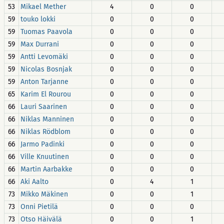
53
Mikael Mether
4
0
0
59
touko lokki
0
0
0
59
Tuomas Paavola
0
0
0
59
Max Durrani
0
0
0
59
Antti Levomäki
0
0
0
59
Nicolas Bosnjak
0
0
0
59
Anton Tarjanne
0
0
0
65
Karim El Rourou
0
0
0
66
Lauri Saarinen
0
0
0
66
Niklas Manninen
0
0
0
66
Niklas Rödblom
0
0
0
66
Jarmo Padinki
0
0
0
66
Ville Knuutinen
0
0
0
66
Martin Aarbakke
0
0
0
66
Aki Aalto
0
4
1
73
Mikko Mäkinen
0
0
1
73
Onni Pietilä
0
0
0
73
Otso Häivälä
0
0
1