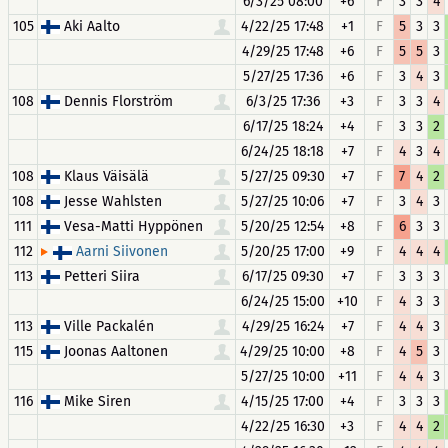
6/3/25 08:00
+6
F
3
3
4
105
Aki Aalto
4/22/25 17:48
+1
F
5
3
3
4/29/25 17:48
+6
F
5
5
3
5/27/25 17:36
+6
F
3
4
3
108
Dennis Florström
6/3/25 17:36
+3
F
3
3
4
6/17/25 18:24
+4
F
3
3
2
6/24/25 18:18
+7
F
4
3
4
108
Klaus Väisälä
5/27/25 09:30
+7
F
7
4
2
108
Jesse Wahlsten
5/27/25 10:06
+7
F
3
4
3
111
Vesa-Matti Hyppönen
5/20/25 12:54
+8
F
6
3
3
112
5/20/25 17:00
+9
F
4
4
4
Aarni Siivonen
113
Petteri Siira
6/17/25 09:30
+7
F
3
3
3
6/24/25 15:00
+10
F
4
3
3
113
Ville Packalén
4/29/25 16:24
+7
F
4
4
3
115
Joonas Aaltonen
4/29/25 10:00
+8
F
4
5
3
5/27/25 10:00
+11
F
4
4
3
116
Mike Siren
4/15/25 17:00
+4
F
3
3
3
4/22/25 16:30
+3
F
4
4
2