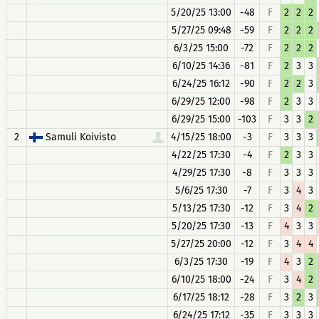
5/20/25 13:00
-48
F
2
2
2
5/27/25 09:48
-59
F
2
2
2
6/3/25 15:00
-72
F
2
2
2
6/10/25 14:36
-81
F
2
3
3
6/24/25 16:12
-90
F
2
2
3
6/29/25 12:00
-98
F
2
3
3
6/29/25 15:00
-103
F
3
3
2
2
Samuli Koivisto
4/15/25 18:00
-3
F
3
3
3
4/22/25 17:30
-4
F
2
3
3
4/29/25 17:30
-8
F
3
3
3
5/6/25 17:30
-7
F
3
4
3
5/13/25 17:30
-12
F
3
4
2
5/20/25 17:30
-13
F
4
3
3
5/27/25 20:00
-12
F
3
4
4
6/3/25 17:30
-19
F
4
3
2
6/10/25 18:00
-24
F
3
4
2
6/17/25 18:12
-28
F
3
2
3
6/24/25 17:12
-35
F
3
3
3