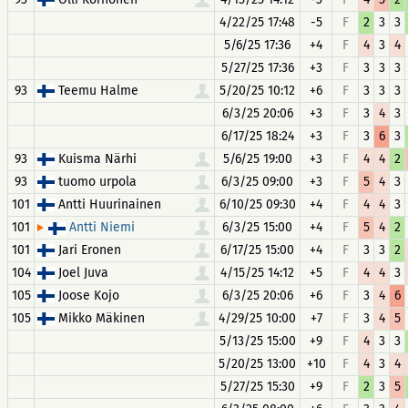
4/22/25 17:48
-5
F
2
3
3
5/6/25 17:36
+4
F
4
3
4
5/27/25 17:36
+3
F
3
3
3
93
Teemu Halme
5/20/25 10:12
+6
F
3
3
3
6/3/25 20:06
+3
F
3
4
3
6/17/25 18:24
+3
F
3
6
3
93
Kuisma Närhi
5/6/25 19:00
+3
F
4
4
2
93
tuomo urpola
6/3/25 09:00
+3
F
5
4
3
101
Antti Huurinainen
6/10/25 09:30
+4
F
4
4
3
101
6/3/25 15:00
+4
F
5
4
2
Antti Niemi
101
Jari Eronen
6/17/25 15:00
+4
F
3
3
2
104
Joel Juva
4/15/25 14:12
+5
F
4
4
3
105
Joose Kojo
6/3/25 20:06
+6
F
3
4
6
105
Mikko Mäkinen
4/29/25 10:00
+7
F
3
4
5
5/13/25 15:00
+9
F
4
3
3
5/20/25 13:00
+10
F
4
3
4
5/27/25 15:30
+9
F
2
3
5