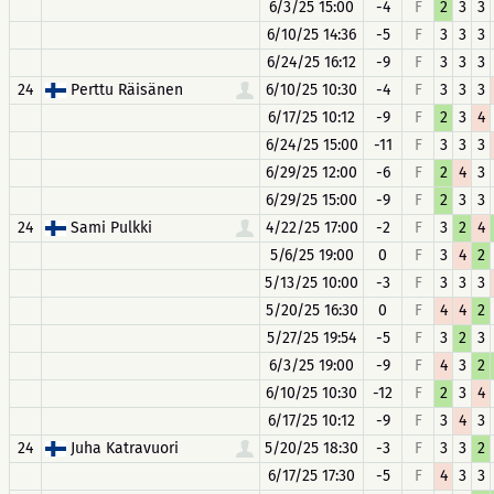
6/3/25 15:00
-4
F
2
3
3
6/10/25 14:36
-5
F
3
3
3
6/24/25 16:12
-9
F
3
3
3
24
Perttu Räisänen
6/10/25 10:30
-4
F
3
3
3
6/17/25 10:12
-9
F
2
3
4
6/24/25 15:00
-11
F
3
3
3
6/29/25 12:00
-6
F
2
4
3
6/29/25 15:00
-9
F
2
3
3
24
Sami Pulkki
4/22/25 17:00
-2
F
3
2
4
5/6/25 19:00
0
F
3
4
2
5/13/25 10:00
-3
F
3
3
3
5/20/25 16:30
0
F
4
4
2
5/27/25 19:54
-5
F
3
2
3
6/3/25 19:00
-9
F
4
3
2
6/10/25 10:30
-12
F
2
3
4
6/17/25 10:12
-9
F
3
4
3
24
Juha Katravuori
5/20/25 18:30
-3
F
3
3
2
6/17/25 17:30
-5
F
4
3
3