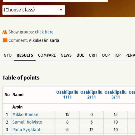
Show groups:
click here
Comment:
Alkukesän sarja
INFO
RESULTS
COMPARE
NEWS
BUE
GRH
OCP
ICP
PENA
Table of points
Osakilpailu
Osakilpailu
Osakilpailu
Osa
No
Name
1/11
2/11
3/11
Avoin
1
Mikko Boman
15
0
15
2
Samuli Koivisto
8
6
10
3
Panu Syrjälahti
6
12
10