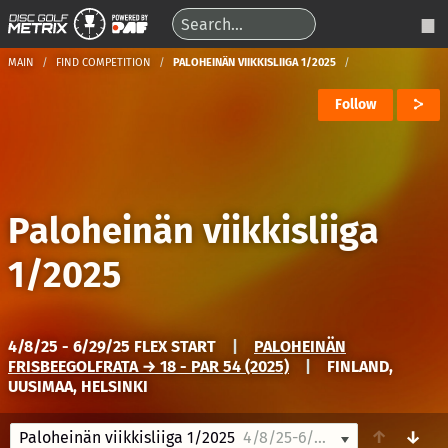
MAIN
FIND COMPETITION
PALOHEINÄN VIIKKISLIIGA 1/2025
Follow
Paloheinän viikkisliiga
1/2025
4/8/25 - 6/29/25 FLEX START
|
PALOHEINÄN
FRISBEEGOLFRATA → 18 - PAR 54 (2025)
|
FINLAND,
UUSIMAA, HELSINKI
↑
↓
Paloheinän viikkisliiga 1/2025
4/8/25-6/29/25