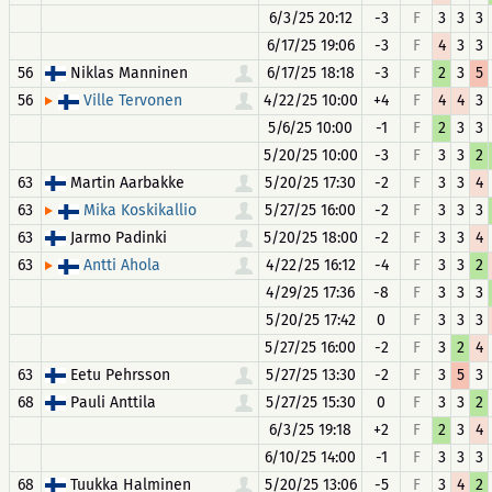
6/3/25 20:12
-3
F
3
3
3
6/17/25 19:06
-3
F
4
3
3
56
Niklas Manninen
6/17/25 18:18
-3
F
2
3
5
56
4/22/25 10:00
+4
F
4
4
3
Ville Tervonen
5/6/25 10:00
-1
F
2
3
3
5/20/25 10:00
-3
F
3
3
2
63
Martin Aarbakke
5/20/25 17:30
-2
F
3
3
4
63
5/27/25 16:00
-2
F
3
3
3
Mika Koskikallio
63
Jarmo Padinki
5/20/25 18:00
-2
F
3
3
4
63
4/22/25 16:12
-4
F
3
3
2
Antti Ahola
4/29/25 17:36
-8
F
3
3
3
5/20/25 17:42
0
F
3
3
3
5/27/25 16:00
-2
F
3
2
4
63
Eetu Pehrsson
5/27/25 13:30
-2
F
3
5
3
68
Pauli Anttila
5/27/25 15:30
0
F
3
3
2
6/3/25 19:18
+2
F
2
3
4
6/10/25 14:00
-1
F
3
3
3
68
Tuukka Halminen
5/20/25 13:06
-5
F
3
4
2