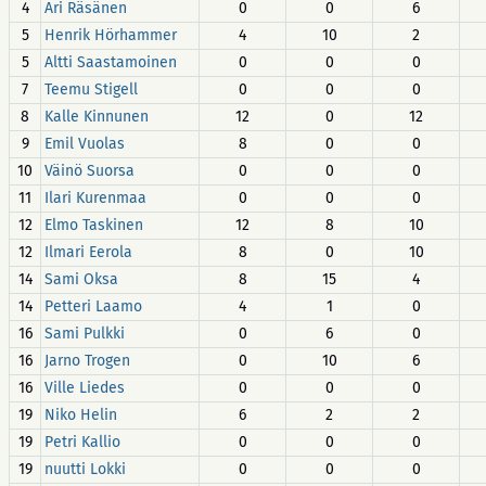
4
Ari Räsänen
0
0
6
5
Henrik Hörhammer
4
10
2
5
Altti Saastamoinen
0
0
0
7
Teemu Stigell
0
0
0
8
Kalle Kinnunen
12
0
12
9
Emil Vuolas
8
0
0
10
Väinö Suorsa
0
0
0
11
Ilari Kurenmaa
0
0
0
12
Elmo Taskinen
12
8
10
12
Ilmari Eerola
8
0
10
14
Sami Oksa
8
15
4
14
Petteri Laamo
4
1
0
16
Sami Pulkki
0
6
0
16
Jarno Trogen
0
10
6
16
Ville Liedes
0
0
0
19
Niko Helin
6
2
2
19
Petri Kallio
0
0
0
19
nuutti Lokki
0
0
0