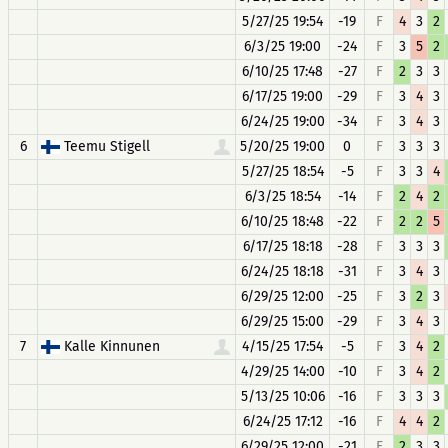
5/27/25 19:54
-19
F
4
3
2
6/3/25 19:00
-24
F
3
5
2
6/10/25 17:48
-27
F
2
3
3
6/17/25 19:00
-29
F
3
4
3
6/24/25 19:00
-34
F
3
4
3
6
Teemu Stigell
5/20/25 19:00
0
F
3
3
3
5/27/25 18:54
-5
F
3
3
4
6/3/25 18:54
-14
F
2
4
2
6/10/25 18:48
-22
F
2
2
5
6/17/25 18:18
-28
F
3
3
3
6/24/25 18:18
-31
F
3
4
3
6/29/25 12:00
-25
F
3
2
3
6/29/25 15:00
-29
F
3
4
3
7
Kalle Kinnunen
4/15/25 17:54
-5
F
3
4
2
4/29/25 14:00
-10
F
3
4
2
5/13/25 10:06
-16
F
3
3
3
6/24/25 17:12
-16
F
4
4
2
6/29/25 12:00
-21
F
2
3
3