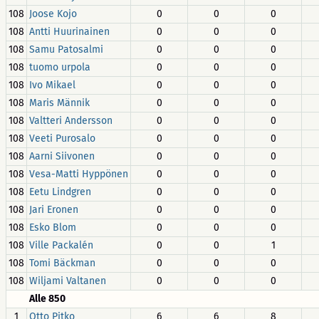
108
Joose Kojo
0
0
0
108
Antti Huurinainen
0
0
0
108
Samu Patosalmi
0
0
0
108
tuomo urpola
0
0
0
108
Ivo Mikael
0
0
0
108
Maris Männik
0
0
0
108
Valtteri Andersson
0
0
0
108
Veeti Purosalo
0
0
0
108
Aarni Siivonen
0
0
0
108
Vesa-Matti Hyppönen
0
0
0
108
Eetu Lindgren
0
0
0
108
Jari Eronen
0
0
0
108
Esko Blom
0
0
0
108
Ville Packalén
0
0
1
108
Tomi Bäckman
0
0
0
108
Wiljami Valtanen
0
0
0
Alle 850
1
Otto Pitko
6
6
8