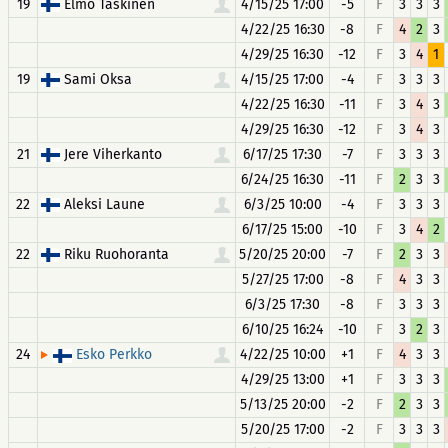
19
Elmo Taskinen
4/15/25 17:00
-5
F
3
3
3
4/22/25 16:30
-8
F
4
2
3
4/29/25 16:30
-12
F
3
4
1
19
Sami Oksa
4/15/25 17:00
-4
F
3
3
3
4/22/25 16:30
-11
F
3
4
3
4/29/25 16:30
-12
F
3
4
3
21
Jere Viherkanto
6/17/25 17:30
-7
F
3
3
3
6/24/25 16:30
-11
F
2
3
3
22
Aleksi Laune
6/3/25 10:00
-4
F
3
3
3
6/17/25 15:00
-10
F
3
4
2
22
Riku Ruohoranta
5/20/25 20:00
-7
F
2
3
3
5/27/25 17:00
-8
F
4
3
3
6/3/25 17:30
-8
F
3
3
3
6/10/25 16:24
-10
F
3
2
3
24
4/22/25 10:00
+1
F
4
3
3
Esko Perkko
4/29/25 13:00
+1
F
3
3
3
5/13/25 20:00
-2
F
2
3
3
5/20/25 17:00
-2
F
3
3
3