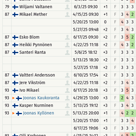
79
Wiljami Valtanen
6/3/25 09:30
+1
F
3
3
3
87
Mikael Mether
4/15/25 09:30
+1
F
3
4
2
5/20/25 13:00
0
F
4
3
3
5/27/25 09:48
+2
F
3
4
3
87
Esko Blom
6/17/25 09:30
+2
F
3
5
2
87
Heikki Pynnönen
4/22/25 11:18
+2
F
4
3
2
87
Santeri Ranta
5/6/25 18:12
+3
F
3
3
3
5/13/25 18:30
+2
F
3
3
3
5/27/25 17:18
+2
F
3
3
3
87
Valtteri Andersson
6/10/25 17:54
+2
F
3
3
3
87
Jere Vikström
4/22/25 11:18
+2
F
3
4
3
93
Ivo Mikael
6/17/25 20:18
+3
F
3
5
3
93
4/29/25 13:00
+3
F
2
4
3
Joonas Kaukoranta
93
Kasper Nurminen
5/13/25 19:12
+3
F
3
4
3
93
5/13/25 20:00
+1
F
4
2
2
Joonas Kyllönen
5/20/25 17:00
+1
F
3
3
4
6/17/25 19:06
+3
F
3
3
3
93
Olli Korhonen
4/15/25 14:12
-3
F
4
5
2