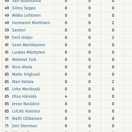
49
Sari Koivuranta
0
0
0
49
Silmu Seppo
0
0
0
49
Mikko Lehtinen
0
0
0
49
Hermanni Miettinen
0
0
2
59
Santeri
0
0
0
59
Emil Höijer
0
0
2
61
Sami Martikainen
0
0
0
61
Luukas Mäntynen
0
0
0
61
Mehmet Turk
0
0
0
61
Nico Ahola
0
0
0
65
Matts Höglund
0
0
0
65
Mari Ketola
0
0
2
65
Urho Merikoski
0
0
0
65
Otso Häivälä
4
0
0
65
Jesse Rasijärvi
0
0
0
65
LUCAS Koivisto
0
0
0
71
Matti Ollikainen
0
0
0
71
Jimi Stenman
0
0
0