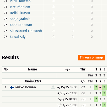
71
Piitu Hollemo
0
0
0
71
Jere Rödblom
0
0
0
71
Heikki karstu
0
0
0
76
Sonja Jaakola
0
0
0
76
Koda Stenman
0
0
0
76
Aleksanteri Lindstedt
0
0
0
76
Faisal Atiye
0
0
0
Results
Throws on map
No
Name
+/-
Thr
1
2
3
Par
3
3
3
Avoin (127)
+/-
Thr
1
2
3
1
Mikko Boman
4/15/25 09:30
-12
F
2
4
2
4/29/25 13:00
-18
F
3
3
2
5/6/25 10:00
-30
F
2
3
3
5/13/25 15:00
-38
F
3
3
2