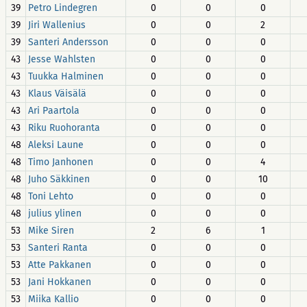
39
Petro Lindegren
0
0
0
39
Jiri Wallenius
0
0
2
39
Santeri Andersson
0
0
0
43
Jesse Wahlsten
0
0
0
43
Tuukka Halminen
0
0
0
43
Klaus Väisälä
0
0
0
43
Ari Paartola
0
0
0
43
Riku Ruohoranta
0
0
0
48
Aleksi Laune
0
0
0
48
Timo Janhonen
0
0
4
48
Juho Säkkinen
0
0
10
48
Toni Lehto
0
0
0
48
julius ylinen
0
0
0
53
Mike Siren
2
6
1
53
Santeri Ranta
0
0
0
53
Atte Pakkanen
0
0
0
53
Jani Hokkanen
0
0
0
53
Miika Kallio
0
0
0