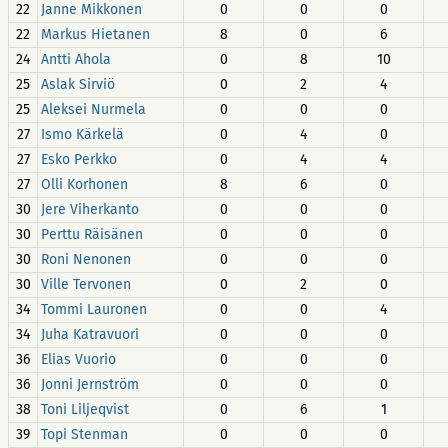
22
Janne Mikkonen
0
0
0
22
Markus Hietanen
8
0
6
24
Antti Ahola
0
8
10
25
Aslak Sirviö
0
2
4
25
Aleksei Nurmela
0
0
0
27
Ismo Kärkelä
0
4
0
27
Esko Perkko
0
4
4
27
Olli Korhonen
8
6
0
30
Jere Viherkanto
0
0
0
30
Perttu Räisänen
0
0
0
30
Roni Nenonen
0
0
0
30
Ville Tervonen
0
2
0
34
Tommi Lauronen
0
0
4
34
Juha Katravuori
0
0
0
36
Elias Vuorio
0
0
0
36
Jonni Jernström
0
0
0
38
Toni Liljeqvist
0
6
1
39
Topi Stenman
0
0
0