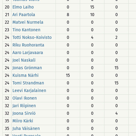
20
Elmo Laiho
0
15
0
21
Ari Paartola
8
10
0
22
Matvei Nurmela
0
0
0
23
Tino Kantonen
0
0
0
24
Totti Nokso-Koivisto
0
4
2
24
Riku Ruohoranta
0
0
0
24
Aaro Larjavaara
0
0
0
24
Joel Naskali
0
0
0
24
Jonas Grönman
0
0
15
24
Kuisma Närhi
15
0
0
24
Tomi Strandman
0
0
15
24
Leevi Karjalainen
0
0
0
32
Olavi Ikonen
0
0
0
32
Jari Riipinen
0
0
0
32
Joona Sirviö
0
0
4
35
Miiro Kärki
0
0
0
35
Juha Väisänen
0
0
0