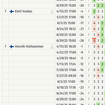
6/29/25 15:00
-26
F
3
2
2
7
Emil Vuolas
4/15/25 17:00
-4
F
2
3
3
5/27/25 17:00
-10
F
3
4
3
6/3/25 15:00
-17
F
4
3
2
6/24/25 16:12
-21
F
4
3
2
6/29/25 12:00
-24
F
3
4
2
6/29/25 15:00
-26
F
5
3
2
7
Henrik Hörhammer
4/15/25 16:30
-1
F
3
4
3
4/22/25 17:00
-6
F
3
3
3
4/29/25 16:42
-5
F
3
3
3
5/13/25 17:24
-12
F
3
3
2
5/20/25 17:06
-14
F
3
4
2
5/27/25 09:30
-16
F
3
4
3
6/3/25 17:00
-19
F
3
3
3
6/10/25 17:18
-23
F
3
3
3
6/24/25 17:00
-24
F
3
3
3
6/29/25 12:00
-24
F
3
3
3