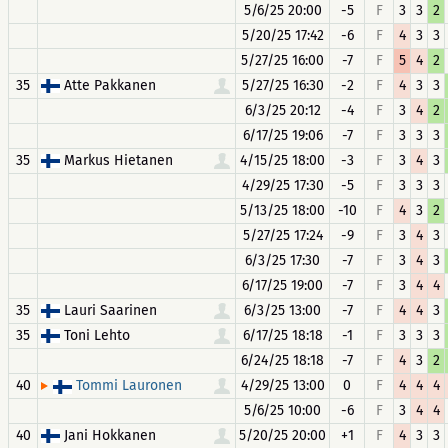
5/6/25 20:00
-5
F
3
3
2
5/20/25 17:42
-6
F
4
3
3
5/27/25 16:00
-7
F
5
4
2
35
Atte Pakkanen
5/27/25 16:30
-2
F
4
3
3
6/3/25 20:12
-4
F
3
4
2
6/17/25 19:06
-7
F
3
3
3
35
Markus Hietanen
4/15/25 18:00
-3
F
3
4
3
4/29/25 17:30
-5
F
3
3
3
5/13/25 18:00
-10
F
4
3
2
5/27/25 17:24
-9
F
3
4
3
6/3/25 17:30
-7
F
3
4
3
6/17/25 19:00
-7
F
3
4
4
35
Lauri Saarinen
6/3/25 13:00
-7
F
4
4
3
35
Toni Lehto
6/17/25 18:18
-1
F
3
3
3
6/24/25 18:18
-7
F
4
3
2
40
4/29/25 13:00
0
F
4
4
4
Tommi Lauronen
5/6/25 10:00
-6
F
3
4
4
40
Jani Hokkanen
5/20/25 20:00
+1
F
4
3
3