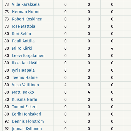
73
Ville Karaksela
0
0
0
73
Herman Hurme
0
0
0
73
Robert Koskinen
0
0
0
73
Jose Mattola
0
0
0
80
Rori Selén
0
0
0
80
Pauli Anttila
0
0
0
80
Miiro Kärki
0
0
4
80
Leevi Karjalainen
0
0
0
80
Ilkka Keskiväli
0
0
0
80
Jyri Haapala
0
0
0
80
Teemu Halme
0
0
0
80
Vesa Vaittinen
4
0
0
80
Matti Kakko
0
4
0
80
Kuisma Närhi
0
0
0
80
Tommi Eckert
0
0
0
80
Eerik Honkakari
0
0
0
92
Dennis Florström
0
0
0
92
Joonas Kyllönen
0
0
0