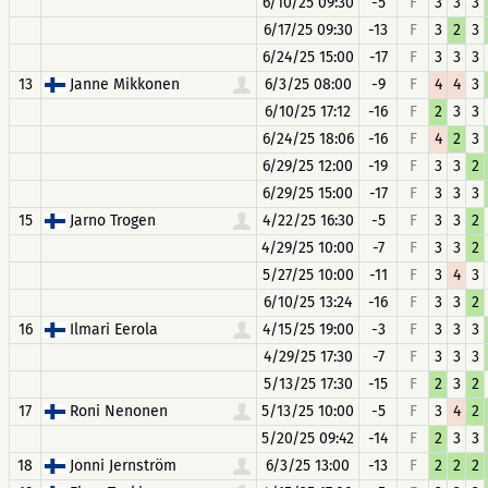
6/10/25 09:30
-5
F
3
3
3
6/17/25 09:30
-13
F
3
2
3
6/24/25 15:00
-17
F
3
3
3
13
Janne Mikkonen
6/3/25 08:00
-9
F
4
4
3
6/10/25 17:12
-16
F
2
3
3
6/24/25 18:06
-16
F
4
2
3
6/29/25 12:00
-19
F
3
3
2
6/29/25 15:00
-17
F
3
3
3
15
Jarno Trogen
4/22/25 16:30
-5
F
3
3
2
4/29/25 10:00
-7
F
3
3
2
5/27/25 10:00
-11
F
3
4
3
6/10/25 13:24
-16
F
3
3
2
16
Ilmari Eerola
4/15/25 19:00
-3
F
3
3
3
4/29/25 17:30
-7
F
3
3
3
5/13/25 17:30
-15
F
2
3
2
17
Roni Nenonen
5/13/25 10:00
-5
F
3
4
2
5/20/25 09:42
-14
F
2
3
3
18
Jonni Jernström
6/3/25 13:00
-13
F
2
2
2