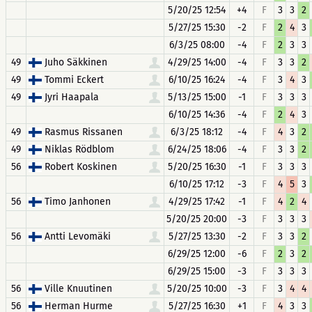
5/20/25 12:54
+4
F
3
3
2
5/27/25 15:30
-2
F
2
4
3
6/3/25 08:00
-4
F
2
3
3
49
Juho Säkkinen
4/29/25 14:00
-4
F
3
3
2
49
Tommi Eckert
6/10/25 16:24
-4
F
3
4
3
49
Jyri Haapala
5/13/25 15:00
-1
F
3
3
3
6/10/25 14:36
-4
F
2
4
3
49
Rasmus Rissanen
6/3/25 18:12
-4
F
4
3
2
49
Niklas Rödblom
6/24/25 18:06
-4
F
3
3
2
56
Robert Koskinen
5/20/25 16:30
-1
F
3
3
3
6/10/25 17:12
-3
F
4
5
3
56
Timo Janhonen
4/29/25 17:42
-1
F
4
2
4
5/20/25 20:00
-3
F
3
3
3
56
Antti Levomäki
5/27/25 13:30
-2
F
3
3
2
6/29/25 12:00
-6
F
2
3
2
6/29/25 15:00
-3
F
3
3
3
56
Ville Knuutinen
5/20/25 10:00
-3
F
3
4
4
56
Herman Hurme
5/27/25 16:30
+1
F
4
3
3