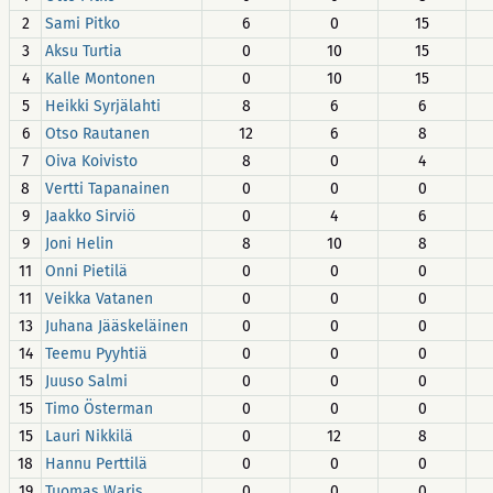
2
Sami Pitko
6
0
15
3
Aksu Turtia
0
10
15
4
Kalle Montonen
0
10
15
5
Heikki Syrjälahti
8
6
6
6
Otso Rautanen
12
6
8
7
Oiva Koivisto
8
0
4
8
Vertti Tapanainen
0
0
0
9
Jaakko Sirviö
0
4
6
9
Joni Helin
8
10
8
11
Onni Pietilä
0
0
0
11
Veikka Vatanen
0
0
0
13
Juhana Jääskeläinen
0
0
0
14
Teemu Pyyhtiä
0
0
0
15
Juuso Salmi
0
0
0
15
Timo Österman
0
0
0
15
Lauri Nikkilä
0
12
8
18
Hannu Perttilä
0
0
0
19
Tuomas Waris
0
0
0