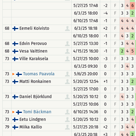
5/27/25 17:48
-2
F
3
4
6
6/3/25 18:00
-4
F
3
3
2
6/10/25 17:48
-1
F
4
4
4
68
Eemeli Koivisto
6/3/25 18:18
+2
F
4
4
4
6/10/25 18:00
-1
F
4
3
2
68
Edvin Perovuo
5/27/25 13:30
-1
F
3
4
4
68
Vesa Vaittinen
4/15/25 16:30
-1
F
2
4
5
73
Ville Karaksela
5/27/25 10:00
-3
F
3
3
3
6/3/25 09:30
0
F
3
4
3
73
5/6/25 20:00
0
F
3
3
3
Tuomas Paavola
73
Matti Ronkainen
5/20/25 12:54
+1
F
3
3
2
5/27/25 17:00
0
F
3
3
3
73
Daniel Björklund
5/20/25 10:12
0
F
4
3
3
5/27/25 10:06
0
F
3
3
3
73
6/10/25 14:36
0
F
3
3
2
Tomi Bäckman
73
Eetu Lindgren
5/20/25 10:12
0
F
3
3
4
79
Miika Kallio
5/27/25 20:18
+2
F
3
4
4
6/3/25 20:18
+3
F
4
4
2