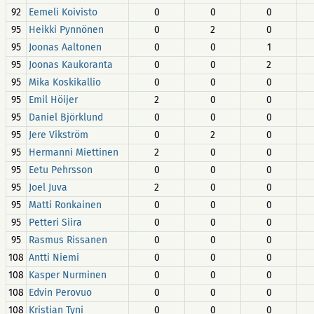
92
Eemeli Koivisto
0
0
0
95
Heikki Pynnönen
0
2
0
95
Joonas Aaltonen
0
0
1
95
Joonas Kaukoranta
0
0
2
95
Mika Koskikallio
0
0
0
95
Emil Höijer
2
0
0
95
Daniel Björklund
0
0
0
95
Jere Vikström
0
2
0
95
Hermanni Miettinen
2
0
0
95
Eetu Pehrsson
0
0
0
95
Joel Juva
2
0
0
95
Matti Ronkainen
0
0
0
95
Petteri Siira
0
0
0
95
Rasmus Rissanen
0
0
0
108
Antti Niemi
0
0
0
108
Kasper Nurminen
0
0
0
108
Edvin Perovuo
0
0
0
108
Kristian Tyni
0
0
0