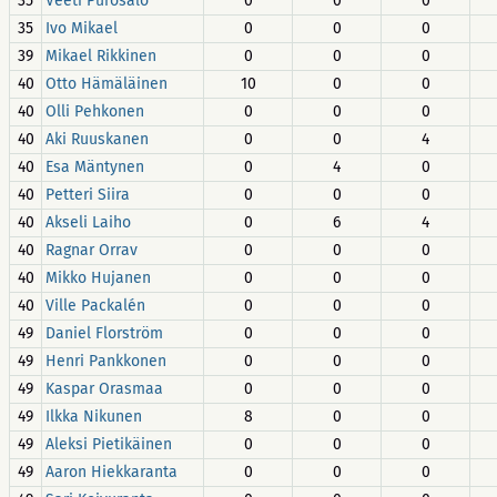
35
Veeti Purosalo
0
0
0
35
Ivo Mikael
0
0
0
39
Mikael Rikkinen
0
0
0
40
Otto Hämäläinen
10
0
0
40
Olli Pehkonen
0
0
0
40
Aki Ruuskanen
0
0
4
40
Esa Mäntynen
0
4
0
40
Petteri Siira
0
0
0
40
Akseli Laiho
0
6
4
40
Ragnar Orrav
0
0
0
40
Mikko Hujanen
0
0
0
40
Ville Packalén
0
0
0
49
Daniel Florström
0
0
0
49
Henri Pankkonen
0
0
0
49
Kaspar Orasmaa
0
0
0
49
Ilkka Nikunen
8
0
0
49
Aleksi Pietikäinen
0
0
0
49
Aaron Hiekkaranta
0
0
0