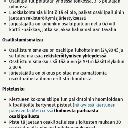
Osakilpailut pelataan yhdessä lohkossa, 3–5 pelaajan
ryhmissä
Luokkakohtaisia kiintiöitä ei ole, paikat osakilpailuihin
jaetaan rekisteröitymisjärjestyksessä
Järjestäjällä on kuhunkin osakilpailuun neljä (4) villi
kortti -paikkaa, jotka se jakaa haluamallaan tavalla
Osallistumismaksu
Osallistumismaksu on osakilpailukohtainen (24,90 €) ja
se tulee maksaa
rekisteröitymisen yhteydessä
Osallistumismaksu sisältää alv:n ja SFL:n käsittelykulun
2,00 €
Järjestäjällä on oikeus poistaa maksamattomia
osakilpailusta ilman erillistä ilmoitusta
Pistelasku
Kiertueen kokonaiskilpailun palkintoihin huomioidaan
kilpailijoille kertyneet pisteet (
näkyvissä kiertueen
pääsivulla Metrixissä
)
kolmesta parhaasta
osakilpailusta
Pisteitä jaetaan osakilpailuissa sijoitusten mukaan 30
parhaalle alla olevan taulukon mukaisesti