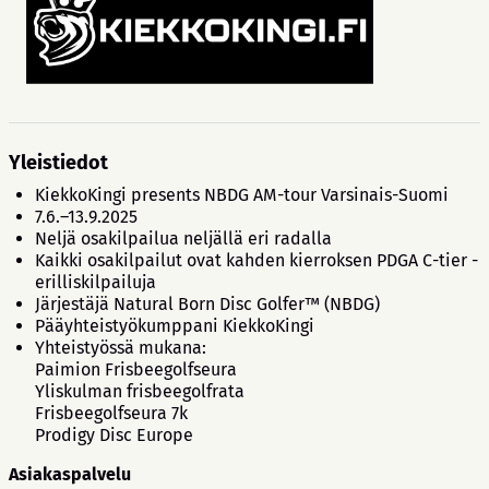
Yleistiedot
KiekkoKingi presents NBDG AM-tour Varsinais-Suomi
7.6.–13.9.2025
Neljä osakilpailua neljällä eri radalla
Kaikki osakilpailut ovat kahden kierroksen PDGA C-tier -
erilliskilpailuja
Järjestäjä Natural Born Disc Golfer™ (NBDG)
Pääyhteistyökumppani KiekkoKingi
Yhteistyössä mukana:
Paimion Frisbeegolfseura
Yliskulman frisbeegolfrata
Frisbeegolfseura 7k
Prodigy Disc Europe
Asiakaspalvelu