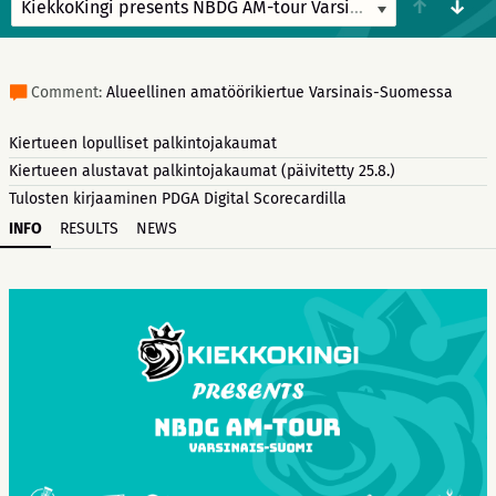
↑
↓
KiekkoKingi presents NBDG AM-tour Varsinais-Suomi
6/7/25
Comment:
Alueellinen amatöörikiertue Varsinais-Suomessa
Kiertueen lopulliset palkintojakaumat
Kiertueen alustavat palkintojakaumat (päivitetty 25.8.)
Tulosten kirjaaminen PDGA Digital Scorecardilla
INFO
RESULTS
NEWS