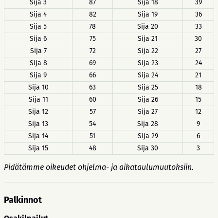
Sija 3
87
Sija 18
39
Sija 4
82
Sija 19
36
Sija 5
78
Sija 20
33
Sija 6
75
Sija 21
30
Sija 7
72
Sija 22
27
Sija 8
69
Sija 23
24
Sija 9
66
Sija 24
21
Sija 10
63
Sija 25
18
Sija 11
60
Sija 26
15
Sija 12
57
Sija 27
12
Sija 13
54
Sija 28
9
Sija 14
51
Sija 29
6
Sija 15
48
Sija 30
3
Pidätämme oikeudet ohjelma- ja aikataulumuutoksiin.
Palkinnot