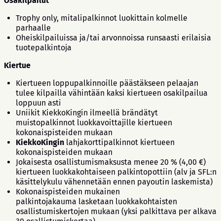
Osakilpailut
Trophy only, mitalipalkinnot luokittain kolmelle
parhaalle
Oheiskilpailuissa ja/tai arvonnoissa runsaasti erilaisia
tuotepalkintoja
Kiertue
Kiertueen loppupalkinnoille päästäkseen pelaajan
tulee kilpailla vähintään kaksi kiertueen osakilpailua
loppuun asti
Uniikit KiekkoKingin ilmeellä brändätyt
muistopalkinnot luokkavoittajille kiertueen
kokonaispisteiden mukaan
KiekkoKingin
lahjakorttipalkinnot kiertueen
kokonaispisteiden mukaan
Jokaisesta osallistumismaksusta menee 20 % (4,00 €)
kiertueen luokkakohtaiseen palkintopottiin (alv ja SFL:n
käsittelykulu vähennetään ennen payoutin laskemista)
Kokonaispisteiden mukainen
palkintojakauma lasketaan luokkakohtaisten
osallistumiskertojen mukaan (yksi palkittava per alkava