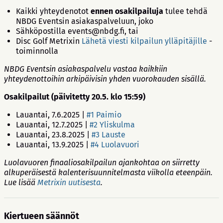
Kaikki yhteydenotot
ennen osakilpailuja
tulee tehdä
NBDG Eventsin asiakaspalveluun, joko
Sähköpostilla events@nbdg.fi, tai
Disc Golf Metrixin
Lähetä viesti kilpailun ylläpitäjille
-
toiminnolla
NBDG Eventsin asiakaspalvelu vastaa kaikkiin
yhteydenottoihin arkipäivisin yhden vuorokauden sisällä.
Osakilpailut (päivitetty 20.5. klo 15:59)
Lauantai, 7.6.2025 |
#1 Paimio
Lauantai, 12.7.2025 |
#2 Yliskulma
Lauantai, 23.8.2025 |
#3 Lauste
Lauantai, 13.9.2025 |
#4 Luolavuori
Luolavuoren finaaliosakilpailun ajankohtaa on siirretty
alkuperäisestä kalenterisuunnitelmasta viikolla eteenpäin.
Lue lisää
Metrixin uutisesta
.
Kiertueen säännöt