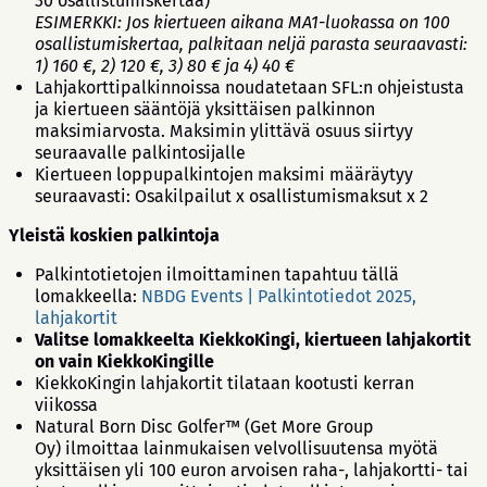
30 osallistumiskertaa)
ESIMERKKI: Jos kiertueen aikana MA1-luokassa on 100
osallistumiskertaa, palkitaan neljä parasta seuraavasti:
1) 160 €, 2) 120 €, 3) 80 € ja 4) 40 €
Lahjakorttipalkinnoissa noudatetaan SFL:n ohjeistusta
ja kiertueen sääntöjä yksittäisen palkinnon
maksimiarvosta. Maksimin ylittävä osuus siirtyy
seuraavalle palkintosijalle
Kiertueen loppupalkintojen maksimi määräytyy
seuraavasti: Osakilpailut x osallistumismaksut x 2
Yleistä koskien palkintoja
Palkintotietojen ilmoittaminen tapahtuu tällä
lomakkeella:
NBDG Events | Palkintotiedot 2025,
lahjakortit
Valitse lomakkeelta KiekkoKingi, kiertueen lahjakortit
on vain KiekkoKingille
KiekkoKingin lahjakortit tilataan kootusti kerran
viikossa
Natural Born Disc Golfer™ (Get More Group
Oy) ilmoittaa lainmukaisen velvollisuutensa myötä
yksittäisen yli 100 euron arvoisen raha-, lahjakortti- tai