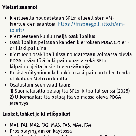
Yleiset säännöt
Kiertueella noudatetaan SFL:n alueellisten AM-
kiertueiden sääntöjä:
https://frisbeegolfliitto.fi/am-
tourit/
Kiertueeseen kuuluu neljä osakilpailua
Osakilpailut pelataan kahden kierroksen PDGA C-tier -
erilliskilpailuina
Kiertueen osakilpailuissa noudatetaan voimassa olevia
PDGA:n sääntöjä ja kilpailuopasta sekä SFL:n
kilpailuohjeita ja kiertueen sääntöjä
Rekisteröityminen kuhunkin osakilpailuun tulee tehdä
etukäteen Metrixin kautta
Osallistumiseen vaaditaan:
1)
Suomalaisilta pelaajilta SFL:n kilpailulisenssi (2025)
2)
Ulkomaalaisilta pelaajilta voimassa oleva PDGA-
jäsenyys
Luokat, lohkot ja kiintiöpaikat
MA1, FA1, MA2, FA2, MA3, FA3, MA4, FA4
Pros playing am on käytössä