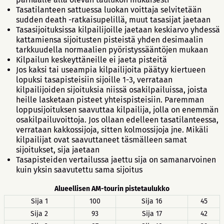
Tasatilanteen sattuessa luokan voittaja selvitetään
sudden death -ratkaisupelillä, muut tasasijat jaetaan
Tasasijoituksissa kilpailijoille jaetaan keskiarvo yhdessä
kattamiensa sijoitusten pisteistä yhden desimaalin
tarkkuudella normaalien pyöristyssääntöjen mukaan
Kilpailun keskeyttäneille ei jaeta pisteitä
Jos kaksi tai useampia kilpailijoita päätyy kiertueen
lopuksi tasapisteisiin sijoille 1-3, verrataan
kilpailijoiden sijoituksia niissä osakilpailuissa, joista
heille lasketaan pisteet yhteispisteisiin. Paremman
loppusijoituksen saavuttaa kilpailija, jolla on enemmän
osakilpailuvoittoja. Jos ollaan edelleen tasatilanteessa,
verrataan kakkossijoja, sitten kolmossijoja jne. Mikäli
kilpailijat ovat saavuttaneet täsmälleen samat
sijoitukset, sija jaetaan
Tasapisteiden vertailussa jaettu sija on samanarvoinen
kuin yksin saavutettu sama sijoitus
Alueellisen AM-tourin pistetaulukko
Sija 1
100
Sija 16
45
Sija 2
93
Sija 17
42