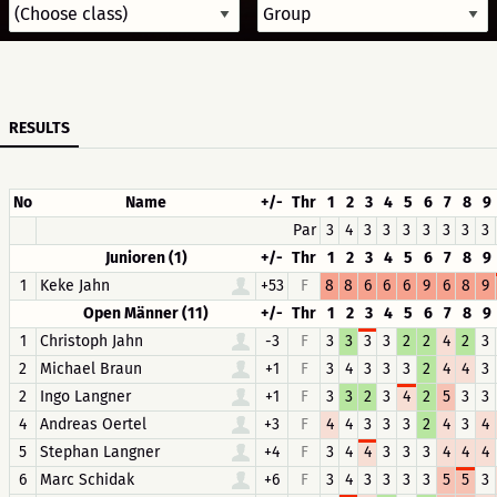
RESULTS
No
Name
+/-
Thr
1
2
3
4
5
6
7
8
9
Par
3
4
3
3
3
3
3
3
3
Junioren (1)
+/-
Thr
1
2
3
4
5
6
7
8
9
1
Keke Jahn
+53
F
8
8
6
6
6
9
6
8
9
Open Männer (11)
+/-
Thr
1
2
3
4
5
6
7
8
9
1
Christoph Jahn
-3
F
3
3
3
3
2
2
4
2
3
2
Michael Braun
+1
F
3
4
3
3
3
2
4
4
3
2
Ingo Langner
+1
F
3
3
2
3
4
2
5
3
3
4
Andreas Oertel
+3
F
4
4
3
3
3
2
4
3
4
5
Stephan Langner
+4
F
3
4
4
3
3
3
4
4
4
6
Marc Schidak
+6
F
3
4
3
3
3
3
5
5
3