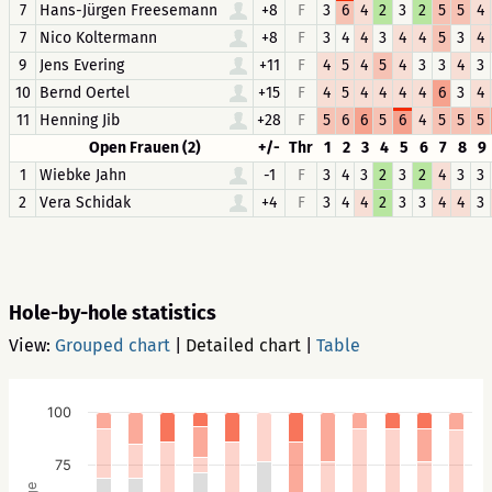
7
Hans-Jürgen Freesemann
+8
F
3
6
4
2
3
2
5
5
4
7
Nico Koltermann
+8
F
3
4
4
3
4
4
5
3
4
9
Jens Evering
+11
F
4
5
4
5
4
3
3
4
3
10
Bernd Oertel
+15
F
4
5
4
4
4
4
6
3
4
11
Henning Jib
+28
F
5
6
6
5
6
4
5
5
5
Open Frauen (2)
+/-
Thr
1
2
3
4
5
6
7
8
9
1
Wiebke Jahn
-1
F
3
4
3
2
3
2
4
3
3
2
Vera Schidak
+4
F
3
4
4
2
3
3
4
4
3
Hole-by-hole statistics
View:
Grouped chart
|
Detailed chart
|
Table
100
75