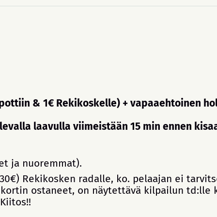
ipottiin & 1€ Rekikoskelle) + vapaaehtoinen hol
levalla laavulla viimeistään 15 min ennen kisa
neet ja nuoremmat).
(30€) Rekikosken radalle, ko. pelaajan ei tarv
kortin ostaneet, on näytettävä kilpailun td:lle 
iitos!!