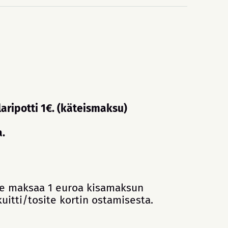
aripotti 1€. (käteismaksu)
a.
itse maksaa 1 euroa kisamaksun
kuitti/tosite kortin ostamisesta.