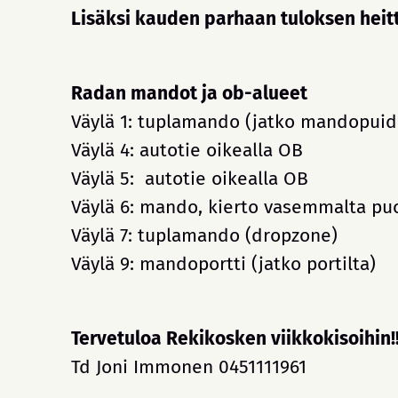
Lisäksi kauden parhaan tuloksen heitt
Radan mandot ja ob-alueet
Väylä 1: tuplamando (jatko mandopuide
Väylä 4: autotie oikealla OB
Väylä 5: autotie oikealla OB
Väylä 6: mando, kierto vasemmalta puo
Väylä 7: tuplamando (dropzone)
Väylä 9: mandoportti (jatko portilta)
Tervetuloa Rekikosken viikkokisoihin!
Td Joni Immonen 0451111961