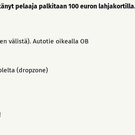
änyt pelaaja palkitaan 100 euron lahjakortilla
n välistä). Autotie oikealla OB
lelta (dropzone)
!