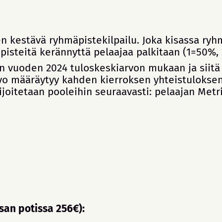
n kestävä ryhmäpistekilpailu. Joka kisassa ryh
pisteitä kerännyttä pelaajaa palkitaan (1=50%,
 vuoden 2024 tuloskeskiarvon mukaan ja siitä
o määräytyy kahden kierroksen yhteistuloksen 
oitetaan pooleihin seuraavasti: pelaajan Metri
san potissa 256€):