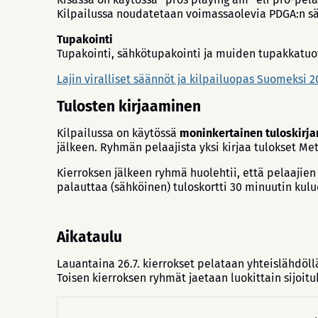
Kilpailussa noudatetaan voimassaolevia PDGA:n sä
Tupakointi
Tupakointi, sähkötupakointi ja muiden tupakkatuot
Lajin viralliset säännöt ja kilpailuopas Suomeksi 2
Tulosten kirjaaminen
Kilpailussa on käytössä
moninkertainen tuloskirja
jälkeen. Ryhmän pelaajista yksi kirjaa tulokset M
Kierroksen jälkeen ryhmä huolehtii, että pelaajien
palauttaa (sähköinen) tuloskortti 30 minuutin kul
Aikataulu
Lauantaina 26.7. kierrokset pelataan yhteislähdöl
Toisen kierroksen ryhmät jaetaan luokittain sijoi