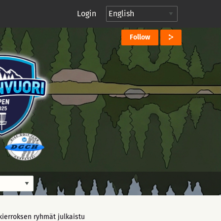
Login
Follow
 kierroksen ryhmät julkaistu