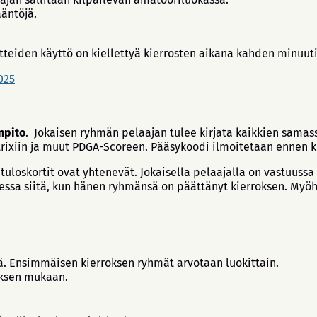
äntöjä.
teiden käyttö on kiellettyä kierrosten aikana kahden minuut
025
npito
. Jokaisen ryhmän pelaajan tulee kirjata kaikkien samas
etrixiin ja muut PDGA-Scoreen. Pääsykoodi ilmoitetaan ennen k
 tuloskortit ovat yhtenevät. Jokaisella pelaajalla on vastuuss
uessa siitä, kun hänen ryhmänsä on päättänyt kierroksen. Myö
lä. Ensimmäisen kierroksen ryhmät arvotaan luokittain.
tuksen mukaan.