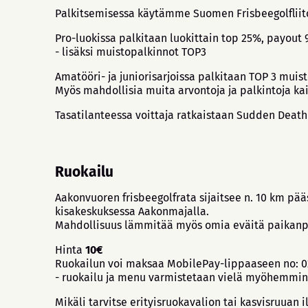
Palkitsemisessa käytämme Suomen Frisbeegolfliito
Pro-luokissa palkitaan luokittain top 25%, payout
- lisäksi muistopalkinnot TOP3
Amatööri- ja juniorisarjoissa palkitaan TOP 3 muis
Myös mahdollisia muita arvontoja ja palkintoja ka
Tasatilanteessa voittaja ratkaistaan Sudden Deat
Ruokailu
Aakonvuoren frisbeegolfrata sijaitsee n. 10 km pä
kisakeskuksessa Aakonmajalla.
Mahdollisuus lämmitää myös omia eväitä paikanp
Hinta
10€
Ruokailun voi maksaa MobilePay-lippaaseen no: 02
- ruokailu ja menu varmistetaan vielä myöhemmin,
Mikäli tarvitse erityisruokavalion tai kasvisruuan i