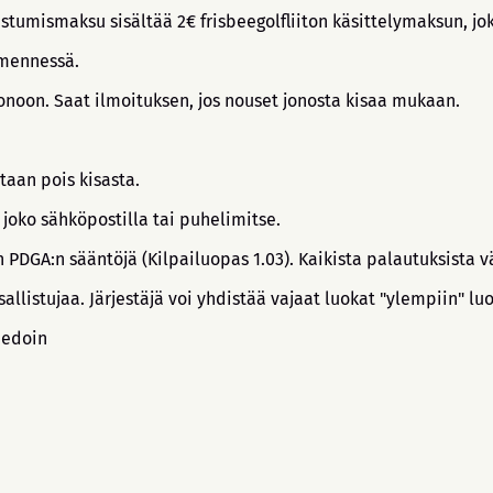
listumismaksu sisältää 2€ frisbeegolfliiton käsittelymaksun, 
 mennessä.
noon. Saat ilmoituksen, jos nouset jonosta kisaa mukaan.
taan pois kisasta.
joko sähköpostilla tai puhelimitse.
DGA:n sääntöjä (Kilpailuopas 1.03). Kaikista palautuksista v
llistujaa. Järjestäjä voi yhdistää vajaat luokat "ylempiin" luo
iedoin