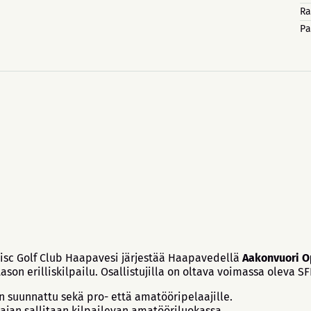
Ra
Pa
Disc Golf Club Haapavesi järjestää Haapavedellä
Aakonvuori O
ason erilliskilpailu. Osallistujilla on oltava voimassa oleva SFL
on suunnattu sekä pro- että amatööripelaajille.
ajan sallitaan kilpailevan amatööriluokassa.