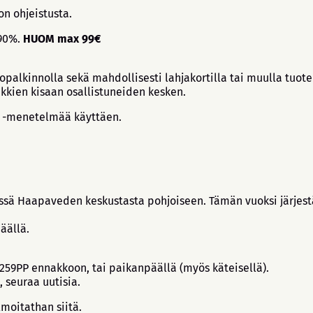
n ohjeistusta.
 90%.
HUOM max 99€
topalkinnolla sekä mahdollisesti lahjakortilla tai muulla tuot
ikkien kisaan osallistuneiden kesken.
h -menetelmää käyttäen.
ässä Haapaveden keskustasta pohjoiseen. Tämän vuoksi järjest
äällä.
59PP ennakkoon, tai paikanpäällä (myös käteisellä).
 seuraa uutisia.
lmoitathan siitä.