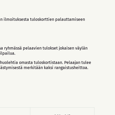
in ilmoituksesta tuloskorttien palauttamiseen
sa ryhmässä pelaavien tulokset jokaisen väylän
ilpailua.
a huolehtia omasta tuloskortistaan. Pelaajan tulee
hästymisestä merkitään kaksi rangaistusheittoa.