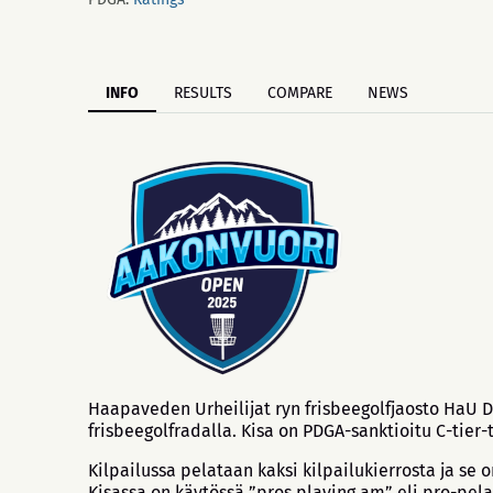
INFO
RESULTS
COMPARE
NEWS
Haapaveden Urheilijat ryn frisbeegolfjaosto HaU 
frisbeegolfradalla. Kisa on PDGA-sanktioitu C-tier-t
Kilpailussa pelataan kaksi kilpailukierrosta ja se 
Kisassa on käytössä ”pros playing am” eli pro-pela