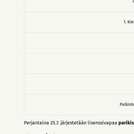
1. Ki
Palkint
Perjantaina 25.7. järjestetään lisenssivapaa
pariki