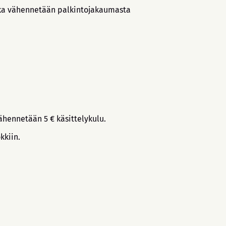
joka vähennetään palkintojakaumasta
ähennetään 5 € käsittelykulu.
kkiin.