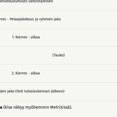
Ilmoittautumisen vahvistaminen
erros - Pelaajakokous ja ryhmien jako
1. Kierros - alkaa
(Tauko)
2. Kierros - alkaa
ojen jako (heti tuloslaskennan jälkeen)
sa
(kisa näkyy myöhemmin Metrixissä).