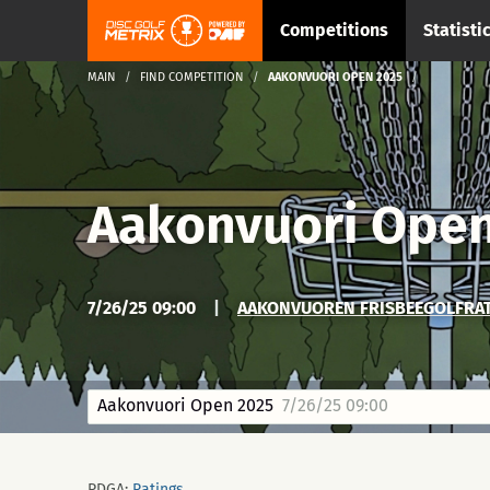
Competitions
Statisti
MAIN
FIND COMPETITION
AAKONVUORI OPEN 2025
Aakonvuori Ope
7/26/25 09:00
|
AAKONVUOREN FRISBEEGOLFRAT
Aakonvuori Open 2025
7/26/25 09:00
PDGA:
Ratings