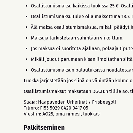
Osallistumismaksu kaikissa luokissa 25 €. Osal
Osallistumismaksu tulee olla maksettuna 18.7.
Älä maksa osallistumismaksua, mikäli päädyt jo
Maksuja tarkistetaan vähintään viikoittain.
Jos maksua ei suoriteta ajallaan, pelaaja tipute
Mikäli joudut perumaan kisan ilmoitathan siitä 
Osallistumismaksun palautuksissa noudatetaan P
Luokka järjestetään jos siinä on vähintään kolme osa
Osallistumismaksut maksetaan DGCH:n tilille ao. t
Saaja: Haapaveden Urheilijat / Frisbeegolf
Tilinro: FI53 5029 0420 0417 05
Viestiin: AO25, oma nimesi, luokkasi
Palkitseminen