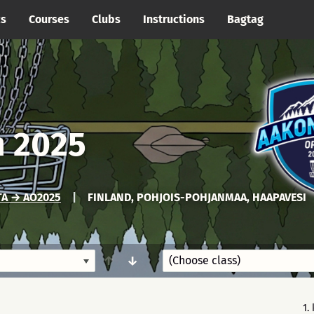
cs
Courses
Clubs
Instructions
Bagtag
n 2025
A → AO2025
|
FINLAND, POHJOIS-POHJANMAA, HAAPAVESI
↑
↓
1.