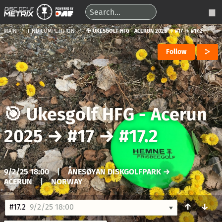
MAIN
FIND COMPETITION
🎯 UKESGOLF HFG - ACERUN 2025 → #17 → #17.2
Follow
🎯 Ukesgolf HFG - Acerun
2025
→
#17
→
#17.2
9/2/25 18:00
|
ÅNESØYAN DISKGOLFPARK →
ACERUN
|
NORWAY
↑
↓
#17.2
9/2/25 18:00