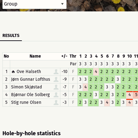
RESULTS
No
Name
+/-
Thr
1
2
3
4
5
6
7
8
9
10
1
Par
3
3
3
3
3
3
3
3
3
3
3
1
🔥 Ove Halseth
-10
F
2
2
2
4
2
2
2
2
2
2
2
2
Jørn Gunnar Lofthus
-9
F
3
3
2
2
2
2
2
3
2
2
2
3
Simon Skjøstad
-7
F
3
4
2
2
2
3
3
2
2
2
2
4
Bjørnar Ole Solberg
-5
F
2
2
2
3
2
2
3
2
2
4
5
5
Stig rune Olsen
-3
F
2
3
2
2
3
4
3
2
3
4
3
Hole-by-hole statistics