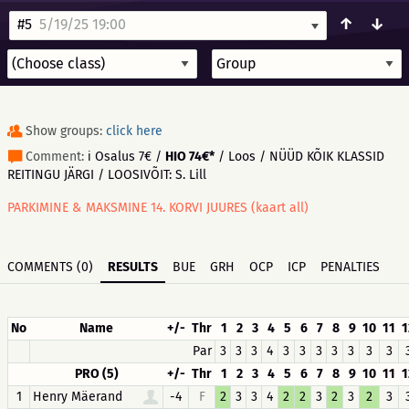
↑
↓
#5
5/19/25 19:00
Show groups:
click here
Comment:
ℹ️ Osalus 7€ /
HIO 74€*
/ Loos / NÜÜD KÕIK KLASSID
REITINGU JÄRGI / LOOSIVÕIT: S. Lill
PARKIMINE & MAKSMINE 14. KORVI JUURES (kaart all)
COMMENTS (0)
RESULTS
BUE
GRH
OCP
ICP
PENALTIES
No
Name
+/-
Thr
1
2
3
4
5
6
7
8
9
10
11
1
Par
3
3
3
4
3
3
3
3
3
3
3
PRO (5)
+/-
Thr
1
2
3
4
5
6
7
8
9
10
11
1
1
Henry Mäerand
-4
F
2
3
3
4
2
2
3
2
3
2
3