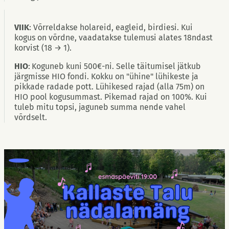
VIIK
: Võrreldakse holareid, eagleid, birdiesi. Kui
kogus on võrdne, vaadatakse tulemusi alates 18ndast
korvist (18 → 1).
HIO
:
Koguneb kuni 500€-ni. Selle täitumisel jätkub
järgmisse HIO fondi. Kokku on "ühine" lühikeste ja
pikkade radade pott. Lühikesed rajad (alla 75m) on
HIO pool kogusummast. Pikemad rajad on 100%. Kui
tuleb mitu topsi, jaguneb summa nende vahel
võrdselt.