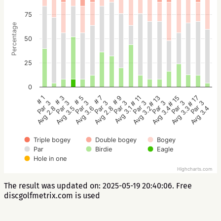
75
Percentage
50
25
0
# 5
# 3
# 1
# 17
# 15
# 13
# 11
# 9
# 7
Par 3
Par 3
Par 3
Par 3
Par 3
Par 3
Par 3
Par 3
Par 3
Avg 3.6
Avg 3.5
Avg 2.8
Avg 3.4
Avg 3.3
Avg 3.4
Avg 3.2
Avg 3.1
Avg 2.8
Triple bogey
Double bogey
Bogey
Par
Birdie
Eagle
Hole in one
Highcharts.com
The result was updated on: 2025-05-19 20:40:06. Free
discgolfmetrix.com is used