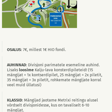
OSALUS
: 7€, millest 1€ HIO fondi.
AUHINNAD
: Divisjoni parimatele esemeline auhind.
Lisaks
loosime
Kalju-lava konsterdipileteid! (15
mängijat = 1x kontserdipilet, 25 mängijat = 2x piletit,
35 mängijat = 3x piletit, rohkemate mängijate korral
veel muid üllatusi)
KLASSID
: Mängijad jaotame Metrixi reitingu alusel
võrdselt divisjonidesse, kus on tavaliselt 6-10
mängijat.