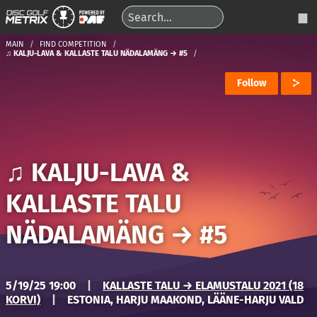
MAIN
FIND COMPETITION
♫ KALJU-LAVA & KALLASTE TALU NÄDALAMÄNG → #5
Follow
♫ KALJU-LAVA &
KALLASTE TALU
NÄDALAMÄNG
→
#5
5/19/25 19:00
|
KALLASTE TALU → ELAMUSTALU 2021 (18
KORVI)
|
ESTONIA, HARJU MAAKOND, LÄÄNE-HARJU VALD