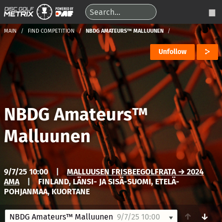
MAIN
FIND COMPETITION
NBDG AMATEURS™ MALLUUNEN
Unfollow
NBDG Amateurs™
Malluunen
9/7/25 10:00
|
MALLUUSEN FRISBEEGOLFRATA → 2024
AMA
|
FINLAND, LÄNSI- JA SISÄ-SUOMI, ETELÄ-
POHJANMAA, KUORTANE
↑
↓
NBDG Amateurs™ Malluunen
9/7/25 10:00