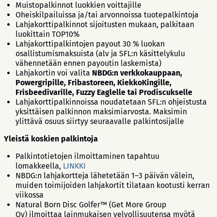
Muistopalkinnot luokkien voittajille
Oheiskilpailuissa ja/tai arvonnoissa tuotepalkintoja
Lahjakorttipalkinnot sijoitusten mukaan, palkitaan
luokittain TOP10%
Lahjakorttipalkintojen payout 30 % luokan
osallistumismaksuista (alv ja SFL:n käsittelykulu
vähennetään ennen payoutin laskemista)
Lahjakortin voi valita
NBDG:n verkkokauppaan,
Powergripille, Fribastoreen, KiekkoKingille,
Frisbeedivarille, Fuzzy Eaglelle tai Prodiscukselle
Lahjakorttipalkinnoissa noudatetaan SFL:n ohjeistusta
yksittäisen palkinnon maksimiarvosta. Maksimin
ylittävä osuus siirtyy seuraavalle palkintosijalle
Yleistä koskien palkintoja
Palkintotietojen ilmoittaminen tapahtuu
lomakkeella,
LINKKI
NBDG:n lahjakortteja lähetetään 1–3 päivän välein,
muiden toimijoiden lahjakortit tilataan kootusti kerran
viikossa
Natural Born Disc Golfer™ (Get More Group
Oy) ilmoittaa lainmukaisen velvollisuutensa myötä