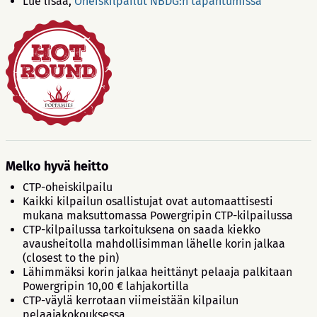
Lue lisää,
Oheiskilpailut NBDG:n tapahtumissa
Melko hyvä heitto
CTP-oheiskilpailu
Kaikki kilpailun osallistujat ovat automaattisesti
mukana maksuttomassa Powergripin CTP-kilpailussa
CTP-kilpailussa tarkoituksena on saada kiekko
avausheitolla mahdollisimman lähelle korin jalkaa
(closest to the pin)
Lähimmäksi korin jalkaa heittänyt pelaaja palkitaan
Powergripin 10,00 € lahjakortilla
CTP-väylä kerrotaan viimeistään kilpailun
pelaajakokouksessa