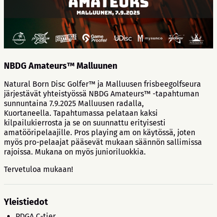
NBDG Amateurs™ Malluunen
Natural Born Disc Golfer™ ja Malluusen frisbeegolfseura
järjestävät yhteistyössä NBDG Amateurs™ -tapahtuman
sunnuntaina 7.9.2025 Malluusen radalla,
Kuortaneella. Tapahtumassa pelataan kaksi
kilpailukierrosta ja se on suunnattu erityisesti
amatööripelaajille. Pros playing am on käytössä, joten
myös pro-pelaajat pääsevät mukaan säännön sallimissa
rajoissa. Mukana on myös junioriluokkia.
Tervetuloa mukaan!
Yleistiedot
PDGA C-tier