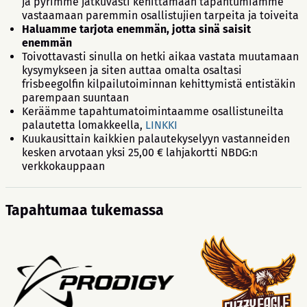
ja pyrimme jatkuvasti kehittämään tapahtumiamme
vastaamaan paremmin osallistujien tarpeita ja toiveita
Haluamme tarjota enemmän, jotta sinä saisit
enemmän
Toivottavasti sinulla on hetki aikaa vastata muutamaan
kysymykseen ja siten auttaa omalta osaltasi
frisbeegolfin kilpailutoiminnan kehittymistä entistäkin
parempaan suuntaan
Keräämme tapahtumatoimintaamme osallistuneilta
palautetta lomakkeella,
LINKKI
Kuukausittain kaikkien palautekyselyyn vastanneiden
kesken arvotaan yksi 25,00 € lahjakortti NBDG:n
verkkokauppaan
Tapahtumaa tukemassa