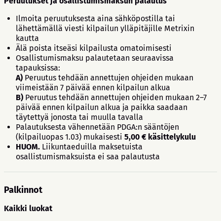
Peruutukset ja osallistumismaksun palautus
Ilmoita peruutuksesta aina sähköpostilla tai
lähettämällä viesti kilpailun ylläpitäjille Metrixin
kautta
Älä poista itseäsi kilpailusta omatoimisesti
Osallistumismaksu palautetaan seuraavissa
tapauksissa:
A)
Peruutus tehdään annettujen ohjeiden mukaan
viimeistään 7 päivää ennen kilpailun alkua
B)
Peruutus tehdään annettujen ohjeiden mukaan 2–7
päivää ennen kilpailun alkua ja paikka saadaan
täytettyä jonosta tai muulla tavalla
Palautuksesta vähennetään PDGA:n sääntöjen
(kilpailuopas 1.03) mukaisesti
5,00 € käsittelykulu
HUOM.
Liikuntaeduilla maksetuista
osallistumismaksuista ei saa palautusta
Palkinnot
Kaikki luokat