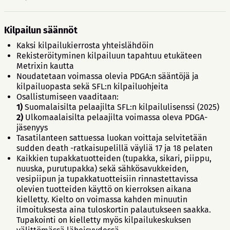
Kilpailun säännöt
Kaksi kilpailukierrosta yhteislähdöin
Rekisteröityminen kilpailuun tapahtuu etukäteen
Metrixin kautta
Noudatetaan voimassa olevia PDGA:n sääntöjä ja
kilpailuopasta sekä SFL:n kilpailuohjeita
Osallistumiseen vaaditaan:
1)
Suomalaisilta pelaajilta SFL:n kilpailulisenssi (2025)
2)
Ulkomaalaisilta pelaajilta voimassa oleva PDGA-
jäsenyys
Tasatilanteen sattuessa luokan voittaja selvitetään
sudden death -ratkaisupelillä väyliä 17 ja 18 pelaten
Kaikkien tupakkatuotteiden (tupakka, sikari, piippu,
nuuska, purutupakka) sekä sähkösavukkeiden,
vesipiipun ja tupakkatuotteisiin rinnastettavissa
olevien tuotteiden käyttö on kierroksen aikana
kielletty. Kielto on voimassa kahden minuutin
ilmoituksesta aina tuloskortin palautukseen saakka.
Tupakointi on kielletty myös kilpailukeskuksen