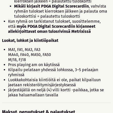
kierroksen jälkeen = palautettu tuloskortti
Mikäli kirjasit PDGA Digital Scorecardiin
, vahvista
ryhmän tulokset kierroksen jälkeen ja palauta oma
tuloskorttisi = palautettu tuloskortti
Kun ryhmä on tarkistanut tulokset, suosittelemme,
että
myös PDGA Digital Scorecardiin kirjanneet
allekirjoittavat oman tulosrivinsä Metrixissä
Luokat, lohkot ja kiintiöpaikat
MA1, FA1, MA3, FA3
MA40, FA40, MA50, FA50
MJ18, FJ18
Pros playing am on käytössä
Kilpailu pelataan yhdessä lohkossa, 3–5 pelaajan
ryhmissä
Luokkakohtaisia kiintiöitä ei ole, paikat kilpailuun
jaetaan rekisteröitymisjärjestyksessä
Järjestäjällä on neljä (4) villi kortti -paikkaa, jotka se
jakaa haluamallaan tavalla
Maksut, peruutukset & palautukset