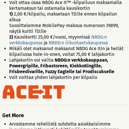
Voit ottaa osaa NBDG Ace It™ -kilpailuun maksamalla
kertamaksun tai ostamalla kausikortin
1)
2,00 €/kilpailu, maksetaan TD:lle ennen kilpailun
alkua
Suosittelemme MobilePay-maksua numeroon 39899,
näytä kuitti TD:lle
2)
Kausikortti 25,00 €/vuosi, myynnissä
NBDG:n
verkkokaupassa
ja
NBDG:n liikuntaetukaupassa
Mikäli olet maksanut maksanut NBDG Ace Itin ja heität
kilpailussa hole-in-onen, voitat 75,00 € lahjakortin
Lahjakortin voi valita
NBDG:n verkkokauppaan,
Powergripille, Fribastoreen, KiekkoKingille,
Frisbeedivarille, Fuzzy Eaglelle tai Prodiscukselle
Voit voittaa yhden lahjakortin per kilpailu
Get More
Arvostamme rehellistä suhdetta asiakkaisiimme