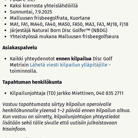
Kaksi kierrosta yhteislähdöillä
Sunnuntai, 7.9.2025
Malluusen frisbeegolfrata, Kuortane
MA1, FA1, MA40, FA40, MA50, FA50, MA3, FA3, MJ18, FJ18
Järjestäjä Natural Born Disc Golfer™ (NBDG)
Yhteistyössä mukana Malluusen frisbeegolfseura
Asiakaspalvelu
Kaikki yhteydenotot
ennen kilpailua
Disc Golf
Metrixin
Lähetä viesti kilpailun ylläpitäjille
-
toiminnolla.
Tapahtuman henkilökunta
Kilpailunjohtaja (TD) Jarkko Miettinen, 040 835 2711
Vastuu tapahtumasta siirtyy kilpailun operoivalle
henkilökunnalle yleensä 1–2 päivää ennen kilpailun alkua.
Kun vastuu on siirretty, kilpailunjohtajan yhteystiedot
lisätään sekä tälle sivulle että uutisiin julkaistavaan
kisainfoon.