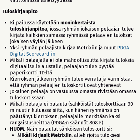
välittömässä läheisyydessä
Tuloskirjanpito
Kilpailussa käytetään
moninkertaista
tuloskirjanpitoa
, jossa ryhmän jokaisen pelaajan tulee
kirjata kaikkien samassa ryhmässä pelaavien tulokset
jokaisen väylän jälkeen
Yksi ryhmän pelaajista kirjaa Metrixiin ja muut
PDGA
Digital Scorecardiin
Mikäli pelaajalla ei ole mahdollisuutta kirjata tuloksia
digitaaliselle alustalle, pelaajan tulee pyytää
paperikortti TD:ltä
Kierroksen jälkeen ryhmän tulee verrata ja varmistaa,
että ryhmän pelaajien tuloskortit ovat yhtenevät
Jokainen pelaaja on vastuussa omasta rivistään omassa
tuloskortissaan
Mikäli pelaaja ei palauta (sähköistä) tuloskorttiaan 30
minuutin kuluessa siitä, kun hänen ryhmänsä on
päättänyt kierroksen, pelaajalle merkitään kaksi
rangaistusheittoa (PDGA:n säännöt 808 F)
HUOM.
Näin palautat sähköisen tuloskorttisi:
Mikäli kirjasit Metrixiin
, allekirjoita tuloksesi