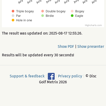
Triple bogey
Double bogey
Bogey
Par
Birdie
Eagle
Hole in one
Highcharts.com
The result was updated on: 2025-08-17 12:55:26.
Show PDF
|
Show presenter
Results will be updated every 30 seconds!
Support & feedback
|
|
Privacy policy
|
© Disc
Golf Metrix 2026