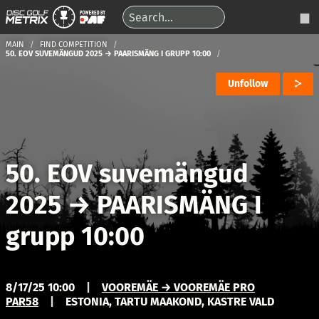
MAIN
FIND COMPETITION
50. EOV SUVEMÄNGUD 2025 → PAARISMÄNG I GRUPP 10:00
Unfollow
50. EOV suvemängud
2025
→
PAARISMÄNG I
grupp 10:00
8/17/25 10:00
|
VOOREMÄE → VOOREMÄE PRO
PAR58
|
ESTONIA, TARTU MAAKOND, KASTRE VALD