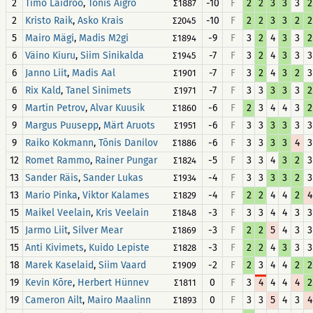
2
,
-10
F
2
2
3
3
3
2
Timo Laidroo
Tõnis Aigro
∑1887
2
,
-10
F
2
2
3
3
2
2
Kristo Raik
Asko Krais
∑2045
5
,
-9
F
3
2
4
3
3
2
Mairo Mägi
Madis M2gi
∑1894
6
,
-7
F
3
2
4
3
3
3
Väino Kiuru
Siim Sinikalda
∑1945
6
,
-7
F
3
2
4
3
2
3
Janno Liit
Madis Aal
∑1901
6
,
-7
F
3
3
3
3
3
2
Rix Kald
Tanel Sinimets
∑1971
9
,
-6
F
2
3
4
4
3
2
Martin Petrov
Alvar Kuusik
∑1860
9
,
-6
F
3
3
3
3
3
3
Margus Puusepp
Märt Aruots
∑1951
9
,
-6
F
3
3
3
3
4
3
Raiko Kokmann
Tõnis Danilov
∑1886
12
,
-5
F
3
3
4
3
2
3
Romet Rammo
Rainer Pungar
∑1824
13
,
-4
F
3
3
3
3
2
3
Sander Räis
Sander Lukas
∑1934
13
,
-4
F
2
2
4
4
2
4
Mario Pinka
Viktor Kalames
∑1829
15
,
-3
F
3
3
4
4
3
3
Maikel Veelain
Kris Veelain
∑1848
15
,
-3
F
2
2
5
4
3
3
Jarmo Liit
Silver Mear
∑1869
15
,
-3
F
2
2
4
3
3
3
Anti Kivimets
Kuido Lepiste
∑1828
18
,
-2
F
2
3
4
4
2
2
Marek Kaselaid
Siim Vaard
∑1909
19
,
0
F
3
4
4
4
4
2
Kevin Kõre
Herbert Hünnev
∑1811
19
,
0
F
3
3
5
4
3
4
Cameron Ailt
Mairo Maalinn
∑1893