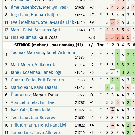
8
,
+7
F
3
4
5
5
3
4
Ilme Vasenkova
Merilyn Ivask
∑1633
8
,
+7
F
3
3
4
4
3
3
Inga Laur
Hannah Kaljur
∑1654
11
,
+9
F
3
5
5
4
3
3
Eveli Meibaum
Stella-Maria Link
∑1540
12
,
+14
F
4
4
5
5
4
3
Marul Paist
Susanna Apri
∑643
13
, Kairi Voss
+38
F
5
5
7
6
5
3
Elsa Valdmaa
SEENIOR (mehed) - paarismäng (12)
+/-
Thr
1
2
3
4
5
,
Toomas Marrandi
Tanel Virtmann
1
-8
F
3
3
3
4
2
2
∑1939
2
,
-7
F
3
3
3
3
2
2
Mart Meeru
Veiko Värk
∑1914
3
,
-5
F
3
3
4
3
2
2
Janek Kosemaa
Janek Jõgi
∑1949
3
,
-5
F
3
2
3
4
3
2
Gunnar Ersto
Priit Paenurm
∑968
5
,
-1
F
2
3
3
4
4
3
Marko Vahi
Kalvi Laasalu
∑1849
6
, Margus Esnar
0
F
3
3
4
4
3
3
Ülar Verev
∑899
7
,
+1
F
3
3
5
4
2
4
Alar Lehtmets
Enn Evel
∑1787
7
,
+1
F
3
4
4
4
3
3
Ivar Kald
Remo Kald
∑1829
7
,
+1
F
3
3
4
4
3
3
Teet Laur
Ülar Severev
∑1832
10
,
+4
F
3
4
4
4
2
4
Priit Jürmann
Heitti Randkivi
∑1822
11
,
+5
F
3
3
4
4
2
4
Tarmo Link
Tarvo Allmere
∑1710