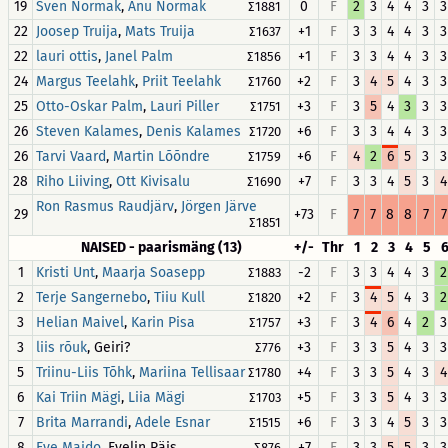
19
,
0
F
2
3
4
4
3
3
Sven Normak
Anu Normak
∑1881
22
,
+1
F
3
3
4
4
3
3
Joosep Truija
Mats Truija
∑1637
22
,
+1
F
3
3
4
4
3
3
lauri ottis
Janel Palm
∑1856
24
,
+2
F
3
4
5
4
3
3
Margus Teelahk
Priit Teelahk
∑1760
25
,
+3
F
3
5
4
3
3
3
Otto-Oskar Palm
Lauri Piller
∑1751
26
,
+6
F
3
3
4
4
3
3
Steven Kalames
Denis Kalames
∑1720
26
,
+6
F
4
2
6
5
3
3
Tarvi Vaard
Martin Lõõndre
∑1759
28
,
+7
F
3
3
4
5
3
4
Riho Liiving
Ott Kivisalu
∑1690
,
Ron Rasmus Raudjärv
Jörgen Järve
29
+73
F
7
7
8
8
7
7
∑1851
NAISED - paarismäng (13)
+/-
Thr
1
2
3
4
5
1
,
-2
F
3
3
4
4
3
2
Kristi Unt
Maarja Soasepp
∑1883
2
,
+2
F
3
4
5
4
3
2
Terje Sangernebo
Tiiu Kull
∑1820
3
,
+3
F
3
4
6
4
2
3
Helian Maivel
Karin Pisa
∑1757
3
, Geiri?
+3
F
3
3
5
4
3
3
liis rõuk
∑776
5
,
+4
F
3
3
5
4
3
4
Triinu-Liis Tõhk
Mariina Tellisaar
∑1780
6
,
+5
F
3
3
5
4
3
3
Kai Triin Mägi
Liia Mägi
∑1703
7
,
+6
F
3
3
4
5
3
3
Brita Marrandi
Adele Esnar
∑1515
8
, Evelin Räis
+7
F
3
3
5
5
3
3
Eve Maido
∑876