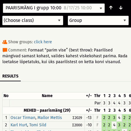
↑
↓
PAARISMÄNG I grupp 10:00
8/17/25 10:00
Show groups:
click here
Comment:
Formaat “parim vise” (best throw): Paarilised
mängivad samast kohast, valides kahest viskekohast parima. Rada
loetakse lõpetatuks, kui üks paarilistest on ketta korvi visanud.
RESULTS
No
Name
+/-
Thr
1
2
3
4
5
Par
3
3
4
4
3
3
MEHED - paarismäng (29)
+/-
Thr
1
2
3
4
5
1
,
-13
F
2
2
3
4
2
2
Oscar Tirman
Mallor Mettis
∑2029
2
,
-10
F
2
2
4
3
2
2
Karl Hurt
Tomi Sild
∑2000