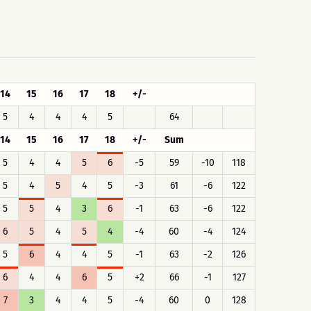
14
15
16
17
18
+/-
5
4
4
4
5
64
14
15
16
17
18
+/-
Sum
5
4
4
5
6
-5
59
-10
118
5
4
5
4
5
-3
61
-6
122
5
5
4
3
6
-1
63
-6
122
6
5
4
5
4
-4
60
-4
124
5
6
4
4
5
-1
63
-2
126
6
4
4
6
5
+2
66
-1
127
7
3
4
4
5
-4
60
0
128