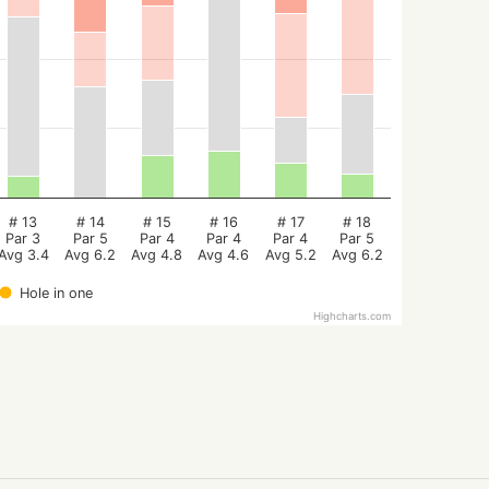
# 13
# 14
# 15
# 16
# 17
# 18
Par 3
Par 5
Par 4
Par 4
Par 4
Par 5
Avg 3.4
Avg 6.2
Avg 4.8
Avg 4.6
Avg 5.2
Avg 6.2
Hole in one
Highcharts.com