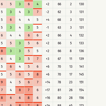
6
5
3
6
4
+2
66
2
130
5
3
4
3
7
-2
62
3
131
5
6
4
4
5
+4
68
3
131
5
3
4
3
5
-1
63
3
131
6
4
4
6
6
+2
66
4
132
5
5
3
5
6
+2
66
5
133
8
3
3
5
5
+2
66
8
136
6
4
3
5
7
+3
67
11
139
5
6
4
5
6
+6
70
13
141
5
5
6
5
8
+6
70
17
145
9
4
5
6
7
+14
78
23
151
7
4
8
7
6
+17
81
26
154
8
6
6
8
6
+16
80
28
156
7
6
8
7
8
+24
88
45
173