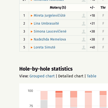
Moterų (5)
+/-
Thr
1
+18
F
Mireta Jurgelevičiūtė
2
+31
F
Lina Umbrasaitė
3
+38
F
Simona Laucevičienė
3
+38
F
Nadezhda Memelova
5
+40
F
Loreta Simutė
Hole-by-hole statistics
View:
Grouped chart
|
Detailed chart
|
Table
100
75