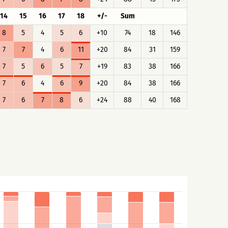
14
15
16
17
18
+/-
Sum
8
5
4
5
6
+10
74
18
146
7
7
4
6
11
+20
84
31
159
7
5
6
5
7
+19
83
38
166
7
6
4
6
9
+20
84
38
166
7
6
7
8
6
+24
88
40
168