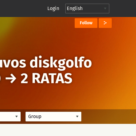
Login
Follow
uvos diskgolfo
O
→
2 RATAS