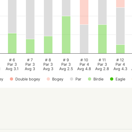
# 6
# 7
# 8
# 9
# 10
# 11
# 12
Par 3
Par 3
Par 3
Par 3
Par 4
Par 3
Par 4
1
Avg 3.1
Avg 3
Avg 3
Avg 2.5
Avg 4.8
Avg 2.8
Avg 4.3
ey
Double bogey
Bogey
Par
Birdie
Eagle