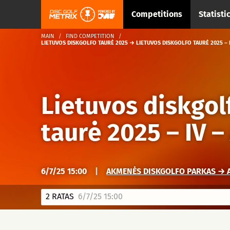
Competitions
Statisti
MAIN
FIND COMPETITION
LIETUVOS DISKGOLFO TAURĖ 2025 → LIETUVOS DISKGOLFO TAURĖ 2025 –
Lietuvos diskgol
taurė 2025 – IV 
6/7/25 15:00
|
AKMENĖS DISKGOLFO PARKAS → 
2 RATAS
6/7/25 15:00