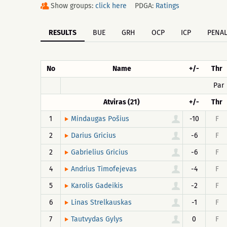
Show groups:
click here
PDGA:
Ratings
RESULTS
BUE
GRH
OCP
ICP
PENAL
No
Name
+/-
Thr
Par
Atviras (21)
+/-
Thr
1
-10
F
Mindaugas Pošius
2
-6
F
Darius Gricius
2
-6
F
Gabrielius Gricius
4
-4
F
Andrius Timofejevas
5
-2
F
Karolis Gadeikis
6
-1
F
Linas Strelkauskas
7
0
F
Tautvydas Gylys