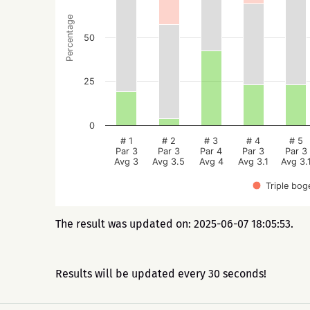
Percentage
50
25
0
# 1
# 2
# 3
# 4
# 5
Par 3
Par 3
Par 4
Par 3
Par 3
Avg 3
Avg 3.5
Avg 4
Avg 3.1
Avg 3.
Triple bog
The result was updated on: 2025-06-07 18:05:53.
Results will be updated every 30 seconds!