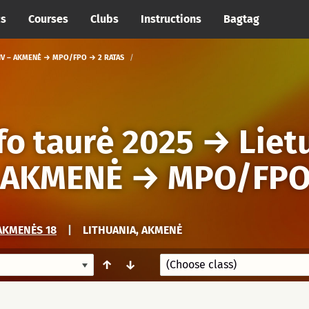
cs
Courses
Clubs
Instructions
Bagtag
 IV – AKMENĖ → MPO/FPO → 2 RATAS
fo taurė 2025
→
Liet
– AKMENĖ
→
MPO/FP
AKMENĖS 18
|
LITHUANIA, AKMENĖ
↑
↓