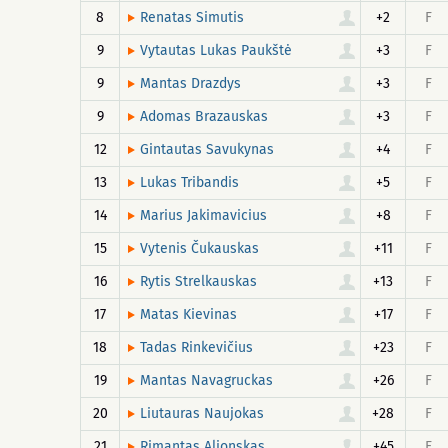
8
+2
F
Renatas Simutis
9
+3
F
Vytautas Lukas Paukštė
9
+3
F
Mantas Drazdys
9
+3
F
Adomas Brazauskas
12
+4
F
Gintautas Savukynas
13
+5
F
Lukas Tribandis
14
+8
F
Marius Jakimavicius
15
+11
F
Vytenis Čukauskas
16
+13
F
Rytis Strelkauskas
17
+17
F
Matas Kievinas
18
+23
F
Tadas Rinkevičius
19
+26
F
Mantas Navagruckas
20
+28
F
Liutauras Naujokas
21
+45
F
Rimantas Alionskas