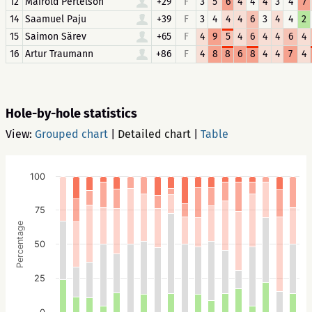
12
Mairold Pertelson
+29
F
3
5
6
4
4
4
3
4
7
14
Saamuel Paju
+39
F
3
4
4
4
6
3
4
4
2
15
Saimon Särev
+65
F
4
9
5
4
6
4
4
6
4
16
Artur Traumann
+86
F
4
8
8
6
8
4
4
7
4
Hole-by-hole statistics
View:
Grouped chart
|
Detailed chart
|
Table
100
75
Percentage
50
25