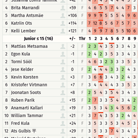
3
Susanna Loviis Tammik
+42
F
4
7
4
5
4
4
4
5
3
4
Brita Marrandi
+59
F
4
6
5
5
7
4
4
7
3
5
Martha Antsmäe
+106
F
9
9
9
5
5
5
4
9
6
6
Katriin Ots
+114
F
7
12
8
5
6
7
5
7
5
7
Kelli Lember
+121
F
4
9
9
7
8
5
5
10
6
Junior ≤ 15 (16)
+/-
Thr
1
2
3
4
5
6
7
8
9
1
Mattias Metsamaa
-2
F
2
3
4
3
5
3
3
4
3
2
Egon Kula
-1
F
2
4
2
3
5
3
3
4
3
2
Tormi Sööl
-1
F
4
6
3
2
3
3
3
5
3
4
Jese Kelder
0
F
2
4
4
4
3
3
2
4
3
5
Kevin Korsten
+3
F
3
6
6
3
4
3
2
4
3
6
Kristofer Virtmann
+7
F
3
4
4
4
4
3
3
5
3
7
Joonatan Soots
+8
F
2
5
4
3
5
4
3
4
3
8
Ruben Parik
+15
F
2
7
3
3
5
4
3
4
2
9
Anamarti Kallari
+19
F
3
5
3
4
3
4
5
6
2
10
William Tammar
+21
F
3
7
4
3
5
3
2
4
4
11
Fred Kula
+24
F
3
5
3
3
5
3
4
5
3
12
Ats Gulbis 平
+29
F
3
5
3
3
7
4
3
4
3