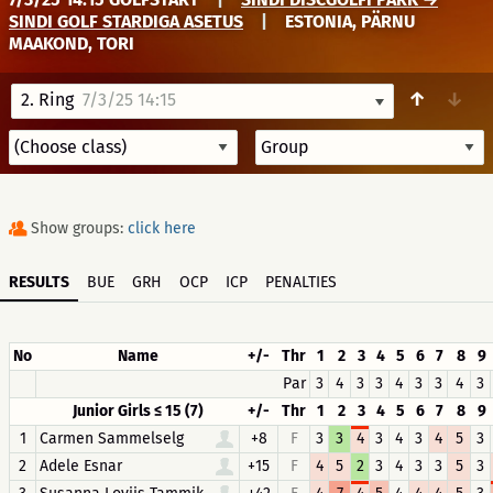
SINDI GOLF STARDIGA ASETUS
|
ESTONIA, PÄRNU
MAAKOND, TORI
↑
↓
2. Ring
7/3/25 14:15
Show groups:
click here
RESULTS
BUE
GRH
OCP
ICP
PENALTIES
No
Name
+/-
Thr
1
2
3
4
5
6
7
8
9
Par
3
4
3
3
4
3
3
4
3
Junior Girls ≤ 15 (7)
+/-
Thr
1
2
3
4
5
6
7
8
9
1
Carmen Sammelselg
+8
F
3
3
4
3
4
3
4
5
3
2
Adele Esnar
+15
F
4
5
2
3
4
3
3
5
3