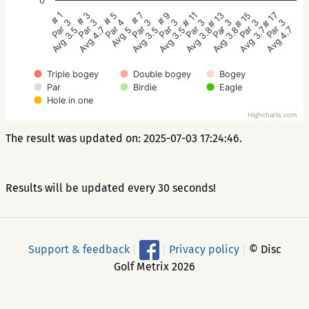
0
# 5
# 3
# 1
# 17
# 15
# 13
# 11
# 9
# 7
Par 4
Par 3
Par 3
Par 3
Par 3
Par 3
Par 3
Par 3
Par 3
Avg 5
Avg 4.7
Avg 3.5
Avg 4.7
Avg 3.7
Avg 3.8
Avg 3.8
Avg 3.5
Avg 3.5
Triple bogey
Double bogey
Bogey
Par
Birdie
Eagle
Hole in one
Highcharts.com
The result was updated on: 2025-07-03 17:24:46.
Results will be updated every 30 seconds!
Support & feedback
|
|
Privacy policy
|
© Disc
Golf Metrix 2026