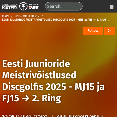
MAIN
FIND COMPETITION
EESTI JUUNIORIDE MEISTRIVÕISTLUSED DISCGOLFIS 2025 - MJ15 JA FJ15 → 2. RING
Follow
Eesti Juunioride
Meistrivõistlused
Discgolfis 2025 - MJ15 ja
FJ15
→
2. Ring
7/3/25 14:15 GOLFSTART
|
SINDI DISCGOLFI PARK →