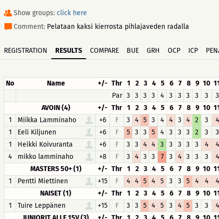
Show groups:
click here
Comment:
Pelataan kaksi kierrosta pihlajaveden radalla
REGISTRATION
RESULTS
COMPARE
BUE
GRH
OCP
ICP
PEN
No
Name
+/-
Thr
1
2
3
4
5
6
7
8
9
10
1
Par
3
3
3
3
4
3
3
3
3
3
3
AVOIN (4)
+/-
Thr
1
2
3
4
5
6
7
8
9
10
1
1
Miikka Lamminaho
+6
F
3
4
5
3
4
4
3
4
2
3
4
1
Eeli Kiljunen
+6
F
5
3
3
5
4
3
3
3
2
3
3
1
Heikki Koivuranta
+6
F
3
3
4
4
3
3
3
3
3
4
4
4
mikko lamminaho
+8
F
3
4
3
3
7
3
4
3
3
3
4
MASTERS 50+ (1)
+/-
Thr
1
2
3
4
5
6
7
8
9
10
1
1
Pentti Miettinen
+15
F
4
4
5
4
5
3
3
5
4
4
4
NAISET (1)
+/-
Thr
1
2
3
4
5
6
7
8
9
10
1
1
Tuire Leppänen
+15
F
3
3
5
4
5
3
4
5
3
3
4
JUNIORIT ALLE 15V (3)
+/-
Thr
1
2
3
4
5
6
7
8
9
10
1