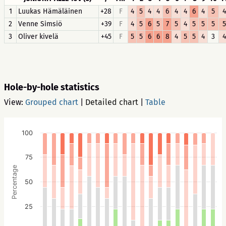
1
Luukas Hämäläinen
+28
F
4
5
4
4
6
4
4
6
4
5
4
2
Venne Simsiö
+39
F
4
5
6
5
7
5
4
5
5
5
5
3
Oliver kivelä
+45
F
5
5
6
6
8
4
5
5
4
3
4
Hole-by-hole statistics
View:
Grouped chart
|
Detailed chart
|
Table
100
75
Percentage
50
25