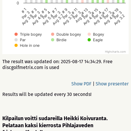
0
# 1
# 3
# 5
# 7
# 9
# 11
# 13
# 15
# 17
# 19
Par 3
Par 3
Par 4
Par 3
Par 3
Par 3
Par 3
Par 4
Par 3
Par 3
Avg 3.8
Avg 4.6
Avg 5.4
Avg 3.7
Avg 3.3
Avg 4
Avg 4.4
Avg 4.9
Avg 4.8
Avg 3.2
Triple bogey
Double bogey
Bogey
Par
Birdie
Eagle
Hole in one
Highcharts.com
The result was updated on: 2025-08-17 14:34:29. Free
discgolfmetrix.com is used
Show PDF
|
Show presenter
Results will be updated every 30 seconds!
Kilpailun voitti sudareilla Heikki Koivuranta.
Pelataan kaksi kierrosta Pihlajaveden