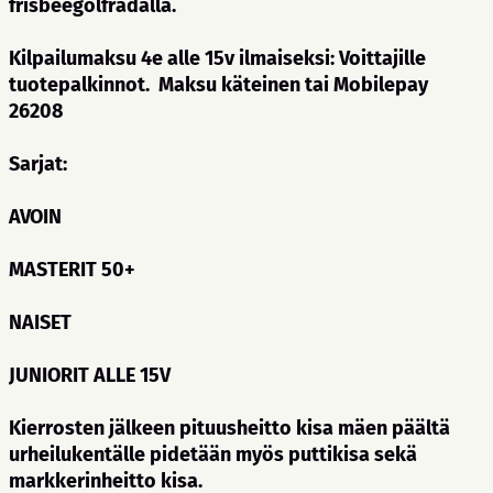
frisbeegolfradalla.
Kilpailumaksu 4e alle 15v ilmaiseksi: Voittajille
tuotepalkinnot. Maksu käteinen tai Mobilepay
26208
Sarjat:
AVOIN
MASTERIT 50+
NAISET
JUNIORIT ALLE 15V
Kierrosten jälkeen pituusheitto kisa mäen päältä
urheilukentälle pidetään myös puttikisa sekä
markkerinheitto kisa.