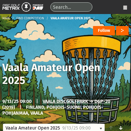
MAIN
FIND COMPETITION
VAALA AMATEUR OPEN 2025
Follow
Vaala Amateur Open
2025
9/13/25 09:00
|
VAALA DISCGOLFPARK → DGP-20
(2019)
|
FINLAND, POHJOIS-SUOMI, POHJOIS-
POHJANMAA, VAALA
↑
↓
Vaala Amateur Open 2025
9/13/25 09:00