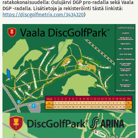
ratakokonaisuudella: Oulujärvi DGP pro-radalla sekä Vaala
DGP -radalla. Lisätietoja ja rekisteröinti tästä linkistä:
https://discgolfmetrix.com/3434320
)