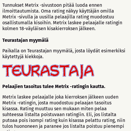
Tunnukset Metrix -sivustoon pitää luoda ennen
ilmoittautumista. Oma rating näkyy käyttäjän omilla
Metrix -sivulla ja uusilla pelaajilla rating muodostuu
osallistumalla kisoihin. Metrix laskee pelaajalle ratingin
kolmen 18-väyläisen kisakierroksen jälkeen.
Teurastajan myymälä
Paikalla on Teurastajan myymälä, josta löydät esimerkiksi
käytettyjä kiekkoja.
Pelaajien tasoitus tulee Metrix -ratingin kautta.
Metrix laskee pelaajalle joka kierroksen jälkeen uuden
Metrix -ratingin, josta muodostuu pelaajan tasoitus
kisassa. Rating muuttuu sen mukaan miten pelaa
suhteessa listalta poistuvaan ratingiin. Eli, jos listalta
putoaa pois isompi rating kuin kisassa pelattu rating, niin
tulos huononeen ja paranee jos listalta poistuu pienempi