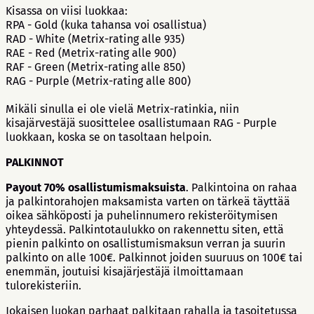
Kisassa on viisi luokkaa:
RPA - Gold (kuka tahansa voi osallistua)
RAD - White (Metrix-rating alle 935)
RAE - Red (Metrix-rating alle 900)
RAF - Green (Metrix-rating alle 850)
RAG - Purple (Metrix-rating alle 800)
Mikäli sinulla ei ole vielä Metrix-ratinkia, niin
kisajärvestäjä suosittelee osallistumaan RAG - Purple
luokkaan, koska se on tasoltaan helpoin.
PALKINNOT
Payout 70% osallistumismaksuista
. Palkintoina on rahaa
ja palkintorahojen maksamista varten on tärkeä täyttää
oikea sähköposti ja puhelinnumero rekisteröitymisen
yhteydessä. Palkintotaulukko on rakennettu siten, että
pienin palkinto on osallistumismaksun verran ja suurin
palkinto on alle 100€. Palkinnot joiden suuruus on 100€ tai
enemmän, joutuisi kisajärjestäjä ilmoittamaan
tulorekisteriin.
Jokaisen luokan parhaat palkitaan rahalla ja tasoitetussa