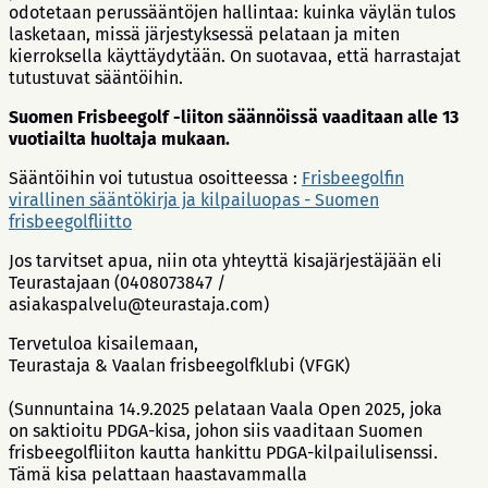
odotetaan perussääntöjen hallintaa: kuinka väylän tulos
lasketaan, missä järjestyksessä pelataan ja miten
kierroksella käyttäydytään. On suotavaa, että harrastajat
tutustuvat sääntöihin.
Suomen Frisbeegolf -liiton säännöissä vaaditaan alle 13
vuotiailta huoltaja mukaan.
Sääntöihin voi tutustua osoitteessa :
Frisbeegolfin
virallinen sääntökirja ja kilpailuopas - Suomen
frisbeegolfliitto
Jos tarvitset apua, niin ota yhteyttä kisajärjestäjään eli
Teurastajaan (0408073847 /
asiakaspalvelu@teurastaja.com)
Tervetuloa kisailemaan,
Teurastaja & Vaalan frisbeegolfklubi (VFGK)
(Sunnuntaina 14.9.2025 pelataan Vaala Open 2025, joka
on saktioitu PDGA-kisa, johon siis vaaditaan Suomen
frisbeegolfliiton kautta hankittu PDGA-kilpailulisenssi.
Tämä kisa pelattaan haastavammalla