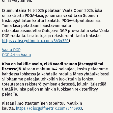
on 18-väyläinen.
(Sunnuntaina 14.9.2025 pelataan Vaala Open 2025, joka
on saktioitu PDGA-kisa, johon siis vaaditaan Suomen
frisbeegolfliiton kautta hankittu PDGA-kilpailulisenssi.
Tämä kisa pelattaan haastavammalla
ratakokonaisuudella: Oulujärvi DGP pro-radalla sekä Vaala
DGP -radalla. Lisätietoja ja rekisteröinti tästä linkistä:
https://discgolfmetrix.com/3434320
)
Vaala DGP
DGP Arina Vaala
Kisa on kaikille avoin, eikä vaadi seuran jäsenyyttä tai
lisenssejä
. Kisaan mahtuu 144 pelaajaa, koska pelaamme
kahdessa lohkossa ja kahdella radalla lähes yhtäaikaisesti.
Sijoitamme pelaajat lohkoihin luokittain ja lohkot
toteutetaan rekisteröitymisen edetessä, jolloin järjestäjä
tietää kuinka paljon mihinkin luokkaan rekisteröityy
pelaajia.
Kisaan ilmoittautuminen tapahtuu Metrixin
kautta:
https://discgolfmetrix.com/3415903
.