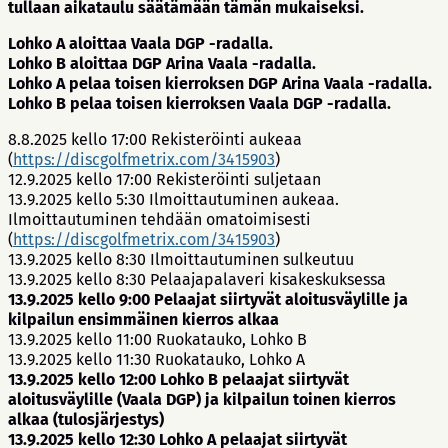
tullaan aikataulu säätämään tämän mukaiseksi.
Lohko A aloittaa Vaala DGP -radalla.
Lohko B aloittaa DGP Arina Vaala -radalla.
Lohko A pelaa toisen kierroksen DGP Arina Vaala -radalla.
Lohko B pelaa toisen kierroksen Vaala DGP -radalla.
8.8.2025 kello 17:00 Rekisteröinti aukeaa
(
https://discgolfmetrix.com/3415903
)
12.9.2025 kello 17:00 Rekisteröinti suljetaan
13.9.2025 kello 5:30 Ilmoittautuminen aukeaa.
Ilmoittautuminen tehdään omatoimisesti
(
https://discgolfmetrix.com/3415903
)
13.9.2025 kello 8:30 Ilmoittautuminen sulkeutuu
13.9.2025 kello 8:30 Pelaajapalaveri kisakeskuksessa
13.9.2025 kello 9:00 Pelaajat siirtyvät aloitusväylille ja
kilpailun ensimmäinen kierros alkaa
13.9.2025 kello 11:00 Ruokatauko, Lohko B
13.9.2025 kello 11:30 Ruokatauko, Lohko A
13.9.2025 kello 12:00 Lohko B pelaajat siirtyvät
aloitusväylille (Vaala DGP) ja kilpailun toinen kierros
alkaa (tulosjärjestys)
13.9.2025 kello 12:30 Lohko A pelaajat siirtyvät