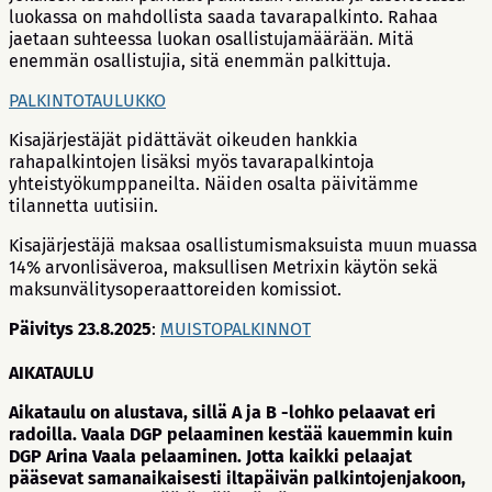
luokassa on mahdollista saada tavarapalkinto. Rahaa
jaetaan suhteessa luokan osallistujamäärään. Mitä
enemmän osallistujia, sitä enemmän palkittuja.
PALKINTOTAULUKKO
Kisajärjestäjät pidättävät oikeuden hankkia
rahapalkintojen lisäksi myös tavarapalkintoja
yhteistyökumppaneilta. Näiden osalta päivitämme
tilannetta uutisiin.
Kisajärjestäjä maksaa osallistumismaksuista muun muassa
14% arvonlisäveroa, maksullisen Metrixin käytön sekä
maksunvälitysoperaattoreiden komissiot.
Päivitys 23.8.2025
:
MUISTOPALKINNOT
AIKATAULU
Aikataulu on alustava, sillä A ja B -lohko pelaavat eri
radoilla. Vaala DGP pelaaminen kestää kauemmin kuin
DGP Arina Vaala pelaaminen. Jotta kaikki pelaajat
pääsevat samanaikaisesti iltapäivän palkintojenjakoon,