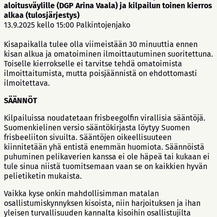
aloitusväylille (DGP Arina Vaala) ja kilpailun toinen kierros
alkaa (tulosjärjestys)
13.9.2025 kello 15:00 Palkintojenjako
Kisapaikalla tulee olla viimeistään 30 minuuttia ennen
kisan alkua ja omatoiminen ilmoittautuminen suoritettuna.
Toiselle kierrokselle ei tarvitse tehdä omatoimista
ilmoittaitumista, mutta poisjäännistä on ehdottomasti
ilmoitettava.
SÄÄNNÖT
Kilpailuissa noudatetaan frisbeegolfin virallisia sääntöjä.
Suomenkielinen versio sääntökirjasta löytyy Suomen
frisbeeliiton sivuilta. Sääntöjen oikeellisuuteen
kiinnitetään yhä entistä enemmän huomiota. Säännöistä
puhuminen pelikaverien kanssa ei ole häpeä tai kukaan ei
tule sinua niistä tuomitsemaan vaan se on kaikkien hyvän
pelietiketin mukaista.
Vaikka kyse onkin mahdollisimman matalan
osallistumiskynnyksen kisoista, niin harjoituksen ja ihan
yleisen turvallisuuden kannalta kisoihin osallistujilta