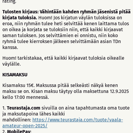
rating.
Tulosten kirjaus:
Vähintään kahden ryhmän jäsenistä pitää
kirjata tuloksia.
Huom! Jos kirjatun väylän tuloksissa on
eroa, niin ryhmän tulee heti selvittää kenen laittama tulos
on oikea ja korjata se tuloksiin niin, että kaikki kirjaavat
saman tuloksen. Jos selvittämien ei onnistu, niin koko
ryhmä tulee kierroksen jälkeen selvittämään asian TDn
kanssa.
Huom! tarkistakaa, että kaikki kirjaavat tuloksia oikealle
väylälle.
KISAMAKSU
Kisamaksu 15€. Maksussa pitää selkeästi näkyä kenen
maksu se on. Kisan maksu täytyy olla maksettuna 12.9.2025
kello 17:00 mennessä.
1.
Teurastaja.com
sivuilla on aina tapahtumasta oma tuote
ja maksutapoina lähes kaikki
mahdollinen:
https://www.teurastaja.com/tuote/vaala-
amateur-open-2025/
2.
MobilePay
: