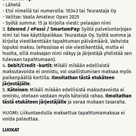
- Lähetä
- Etsi nimellä tai numerolla: 10343 tai Teurastaja Oy
- Valitse: Vaala Amateur Open 2025
- Syötä summa: 15 ja Kirjoita viesti: pelaajan nimi
3.
Edenred / ePassi / SmartumPay:
Syötä palveluntarjojan
nimi tai hae käyttöpaikkaa: Teurastaja Oy. Syötä summa ja
kirjoita viestikenttään tapahtuman päivämäärä. Vahvista
lopuksi maksu. (ePassissa ei ole viestikenttää, mutta ei
huolta, sillä maksajan nimi näkyy ja järjestäjä yhdistää sen
tulevaan tapahtumaan).
4.
Debit/Credit -kortit:
Mikäli mikään edellisistä
maksutavoista ei onnistu, voi osallistumisen maksaa myös
paikanpäällä kortilla.
Ilmoitathan tästä etukäteen
järjestäjälle
.
5.
Käteinen:
Mikäli mikään edellisistä maksutavoista ei
onnistu, otetaan vastaan myös käteistä rahaa.
Ilmoitathan
tästä etukäteen järjestäjälle
ja varaa mukaan tasaraha.
HUOM!: Liikuntaedulla maksettua tapahtumamaksua ei
voida palauttaa.
LUOKAT