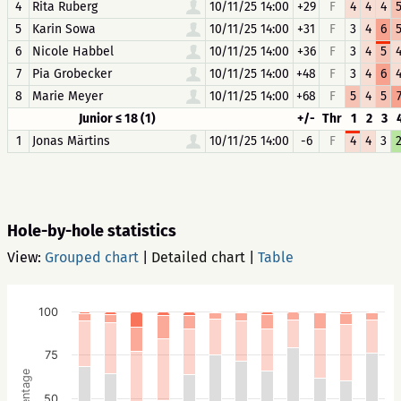
4
Rita Ruberg
10/11/25 14:00
+29
F
4
4
4
5
Karin Sowa
10/11/25 14:00
+31
F
3
4
6
6
Nicole Habbel
10/11/25 14:00
+36
F
3
4
5
7
Pia Grobecker
10/11/25 14:00
+48
F
3
4
6
8
Marie Meyer
10/11/25 14:00
+68
F
5
4
5
Junior ≤ 18 (1)
+/-
Thr
1
2
3
1
Jonas Märtins
10/11/25 14:00
-6
F
4
4
3
Hole-by-hole statistics
View:
Grouped chart
|
Detailed chart
|
Table
100
75
Percentage
50