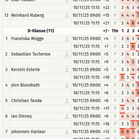
10/11/25 11:15
+22
F
3
4
3
13
Reinhard Ruberg
10/11/25 09:00
+15
F
4
4
4
10/11/25 11:15
+21
F
3
4
6
D-Klasse (11)
+/-
Thr
1
2
3
1
Franziska Mügge
10/11/25 09:00
+4
F
3
4
3
10/11/25 11:15
+7
F
3
3
6
2
Sebastian Tschense
10/11/25 09:00
+5
F
3
4
3
10/11/25 11:15
+9
F
3
4
5
3
Kerstin Esterle
10/11/25 09:00
+5
F
3
3
4
10/11/25 11:15
+10
F
5
3
4
4
Jörn Blondrath
10/11/25 09:00
+4
F
3
4
3
10/11/25 11:15
+6
F
3
3
4
5
Christian Tanda
10/11/25 09:00
+6
F
3
4
4
10/11/25 11:15
+17
F
4
3
3
6
Ian Disney
10/11/25 09:00
+6
F
4
4
4
10/11/25 11:15
+16
F
3
3
5
7
Johannes Harlaar
10/11/25 09:00
+13
F
6
6
5