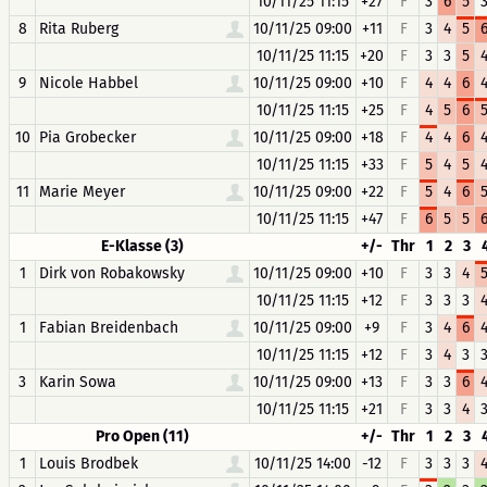
10/11/25 11:15
+27
F
3
6
5
8
Rita Ruberg
10/11/25 09:00
+11
F
3
4
5
10/11/25 11:15
+20
F
3
3
5
9
Nicole Habbel
10/11/25 09:00
+10
F
4
4
6
10/11/25 11:15
+25
F
4
5
6
10
Pia Grobecker
10/11/25 09:00
+18
F
4
4
6
10/11/25 11:15
+33
F
5
4
5
11
Marie Meyer
10/11/25 09:00
+22
F
5
4
6
10/11/25 11:15
+47
F
6
5
5
E-Klasse (3)
+/-
Thr
1
2
3
1
Dirk von Robakowsky
10/11/25 09:00
+10
F
3
3
4
10/11/25 11:15
+12
F
3
3
3
1
Fabian Breidenbach
10/11/25 09:00
+9
F
3
4
6
10/11/25 11:15
+12
F
3
4
3
3
Karin Sowa
10/11/25 09:00
+13
F
3
3
6
10/11/25 11:15
+21
F
3
3
4
Pro Open (11)
+/-
Thr
1
2
3
1
Louis Brodbek
10/11/25 14:00
-12
F
3
3
3