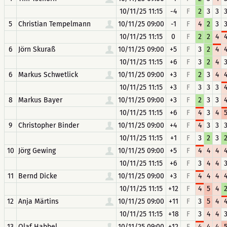
10/11/25 11:15
-4
F
2
3
3
5
Christian Tempelmann
10/11/25 09:00
-1
F
4
2
3
10/11/25 11:15
0
F
2
2
4
6
Jörn Skuraß
10/11/25 09:00
+5
F
3
2
4
10/11/25 11:15
+6
F
3
2
4
6
Markus Schwetlick
10/11/25 09:00
+3
F
2
3
4
10/11/25 11:15
+3
F
3
3
3
8
Markus Bayer
10/11/25 09:00
+3
F
2
3
3
10/11/25 11:15
+6
F
4
3
4
9
Christopher Binder
10/11/25 09:00
+4
F
4
3
3
10/11/25 11:15
+1
F
3
2
3
10
Jörg Gewing
10/11/25 09:00
+5
F
4
4
4
10/11/25 11:15
+6
F
3
4
4
11
Bernd Dicke
10/11/25 09:00
+3
F
4
4
4
10/11/25 11:15
+12
F
4
5
4
12
Anja Märtins
10/11/25 09:00
+11
F
3
5
4
10/11/25 11:15
+18
F
3
4
4
13
Olaf Habbel
10/11/25 09:00
+12
F
4
4
4