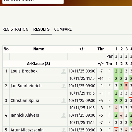
REGISTRATION
RESULTS
COMPARE
No
Name
+/-
Thr
1
2
3
Par
3
3
3
A-Klasse (8)
+/-
Thr
1
2
3
1
Louis Brodbek
10/11/25 09:00
-7
F
2
2
3
10/11/25 11:15
-14
F
2
2
3
2
Jan Suhrheinrich
10/11/25 09:00
-1
F
3
2
5
10/11/25 11:15
-1
F
2
3
3
3
Christian Spura
10/11/25 09:00
-4
F
2
2
3
10/11/25 11:15
-3
F
4
3
3
4
Jannick Ahlvers
10/11/25 09:00
-5
F
2
4
3
10/11/25 11:15
-7
F
3
3
3
5
Artur Mieszczanin
10/11/25 09:00
0
F
4
3
4