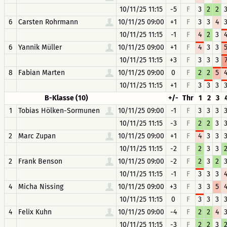
10/11/25 11:15
-5
F
3
2
2
6
Carsten Rohrmann
10/11/25 09:00
+1
F
3
3
4
10/11/25 11:15
-1
F
4
2
3
6
Yannik Müller
10/11/25 09:00
+1
F
4
3
3
10/11/25 11:15
+3
F
3
3
3
8
Fabian Marten
10/11/25 09:00
0
F
2
2
5
10/11/25 11:15
+1
F
3
3
3
B-Klasse (10)
+/-
Thr
1
2
3
1
Tobias Hölken-Sormunen
10/11/25 09:00
-1
F
3
3
3
10/11/25 11:15
-3
F
2
2
3
2
Marc Zupan
10/11/25 09:00
+1
F
4
3
3
10/11/25 11:15
-2
F
2
3
3
2
Frank Benson
10/11/25 09:00
-2
F
2
3
2
10/11/25 11:15
-1
F
3
3
3
4
Micha Nissing
10/11/25 09:00
+3
F
3
3
5
10/11/25 11:15
0
F
3
3
3
4
Felix Kuhn
10/11/25 09:00
-4
F
2
2
4
10/11/25 11:15
-3
F
2
2
3