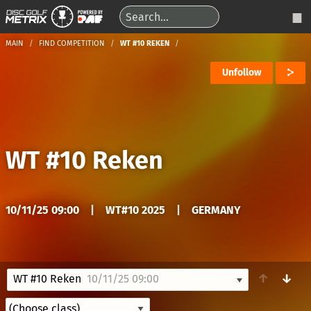
MAIN
FIND COMPETITION
WT #10 REKEN
Unfollow
WT #10 Reken
10/11/25 09:00
|
WT#10 2025
|
GERMANY
↑
↓
WT #10 Reken
10/11/25 09:00