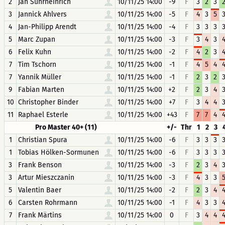
2
Jan Suhrheinrich
10/11/25 14:00
-9
F
3
2
3
3
Jannick Ahlvers
10/11/25 14:00
-5
F
4
3
5
4
Jan-Philipp Arendt
10/11/25 14:00
-4
F
3
3
3
5
Marc Zupan
10/11/25 14:00
-3
F
3
4
3
6
Felix Kuhn
10/11/25 14:00
-2
F
4
2
3
7
Tim Tschorn
10/11/25 14:00
-1
F
4
5
4
7
Yannik Müller
10/11/25 14:00
-1
F
2
3
2
9
Fabian Marten
10/11/25 14:00
+2
F
2
3
4
10
Christopher Binder
10/11/25 14:00
+7
F
3
4
4
11
Raphael Esterle
10/11/25 14:00
+43
F
7
7
4
Pro Master 40+ (11)
+/-
Thr
1
2
3
1
Christian Spura
10/11/25 14:00
-6
F
3
3
3
1
Tobias Hölken-Sormunen
10/11/25 14:00
-6
F
3
3
3
3
Frank Benson
10/11/25 14:00
-3
F
2
3
4
3
Artur Mieszczanin
10/11/25 14:00
-3
F
4
3
3
5
Valentin Baer
10/11/25 14:00
-2
F
2
3
4
6
Carsten Rohrmann
10/11/25 14:00
-1
F
4
3
3
7
Frank Märtins
10/11/25 14:00
0
F
3
4
4