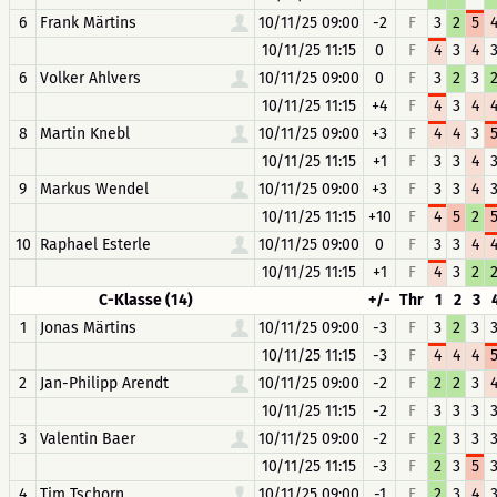
6
Frank Märtins
10/11/25 09:00
-2
F
3
2
5
10/11/25 11:15
0
F
4
3
4
6
Volker Ahlvers
10/11/25 09:00
0
F
3
2
3
10/11/25 11:15
+4
F
4
3
4
8
Martin Knebl
10/11/25 09:00
+3
F
4
4
3
10/11/25 11:15
+1
F
3
3
4
9
Markus Wendel
10/11/25 09:00
+3
F
3
3
4
10/11/25 11:15
+10
F
4
5
2
10
Raphael Esterle
10/11/25 09:00
0
F
3
3
4
10/11/25 11:15
+1
F
4
3
2
C-Klasse (14)
+/-
Thr
1
2
3
1
Jonas Märtins
10/11/25 09:00
-3
F
3
2
3
10/11/25 11:15
-3
F
4
4
4
2
Jan-Philipp Arendt
10/11/25 09:00
-2
F
2
2
3
10/11/25 11:15
-2
F
3
3
3
3
Valentin Baer
10/11/25 09:00
-2
F
2
3
3
10/11/25 11:15
-3
F
2
3
5
4
Tim Tschorn
10/11/25 09:00
-1
F
2
3
4