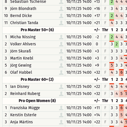
8
Sebastian Tschense
10/11/25 14:00
+13
F
2
4
4
9
Jörn Blondrath
10/11/25 14:00
+16
F
3
4
3
10
Bernd Dicke
10/11/25 14:00
+17
F
2
4
4
11
Christian Tanda
10/11/25 14:00
+21
F
4
3
3
Pro Master 50+ (6)
+/-
Thr
1
2
3
1
Micha Nissing
10/11/25 14:00
-2
F
2
4
4
2
Volker Ahlvers
10/11/25 14:00
0
F
3
2
3
3
Jörn Skuraß
10/11/25 14:00
+3
F
3
3
3
3
Martin Knebl
10/11/25 14:00
+3
F
3
3
4
5
Jörg Gewing
10/11/25 14:00
+9
F
5
3
3
6
Olaf Habbel
10/11/25 14:00
+32
F
4
3
6
Pro Master 60+ (2)
+/-
Thr
1
2
3
1
Ian Disney
10/11/25 14:00
+22
F
4
3
4
2
Reinhard Ruberg
10/11/25 14:00
+32
F
3
4
5
Pro Open Women (8)
+/-
Thr
1
2
3
1
Franziska Mügge
10/11/25 14:00
+11
F
3
3
6
2
Kerstin Esterle
10/11/25 14:00
+14
F
3
3
5
3
Anja Märtins
10/11/25 14:00
+22
F
3
3
4