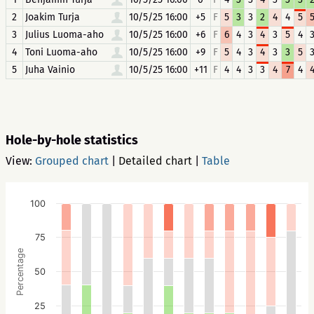
2
Joakim Turja
10/5/25 16:00
+5
F
5
3
3
2
4
4
5
3
Julius Luoma-aho
10/5/25 16:00
+6
F
6
4
3
4
3
5
4
4
Toni Luoma-aho
10/5/25 16:00
+9
F
5
4
3
4
3
3
5
5
Juha Vainio
10/5/25 16:00
+11
F
4
4
3
3
4
7
4
Hole-by-hole statistics
View:
Grouped chart
|
Detailed chart
|
Table
100
75
Percentage
50
25