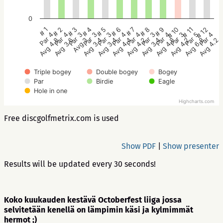
0
# 2
# 5
# 8
# 11
# 1
# 4
# 7
# 10
# 3
# 6
# 9
# 12
Par 4
Par 3
Par 3
Par 5
Par 4
Par 3
Par 4
Par 3
Par 3
Par 4
Par 4
Par 4
Avg 3.6
Avg 3.4
Avg 3.4
Avg 6.8
Avg 4.8
Avg 3.4
Avg 4.2
Avg 4.2
Avg 3
Avg 4.4
Avg 4.8
Avg 4.2
Triple bogey
Double bogey
Bogey
Par
Birdie
Eagle
Hole in one
Highcharts.com
Free discgolfmetrix.com is used
Show PDF
|
Show presenter
Results will be updated every 30 seconds!
Koko kuukauden kestävä Octoberfest liiga jossa
selvitetään kenellä on lämpimin käsi ja kylmimmät
hermot ;)