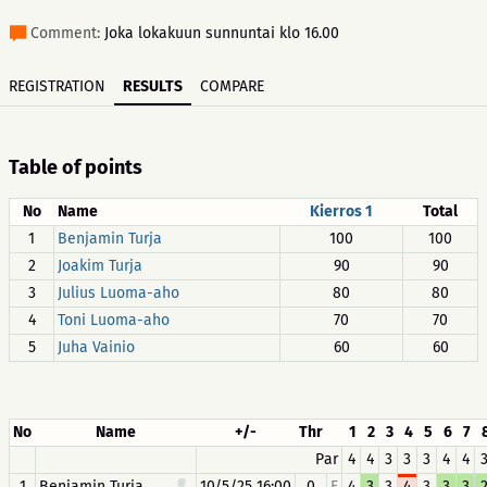
Comment:
Joka lokakuun sunnuntai klo 16.00
REGISTRATION
RESULTS
COMPARE
Table of points
No
Name
Kierros 1
Total
1
Benjamin Turja
100
100
2
Joakim Turja
90
90
3
Julius Luoma-aho
80
80
4
Toni Luoma-aho
70
70
5
Juha Vainio
60
60
No
Name
+/-
Thr
1
2
3
4
5
6
7
Par
4
4
3
3
3
4
4
1
Benjamin Turja
10/5/25 16:00
0
F
4
3
3
4
3
3
3