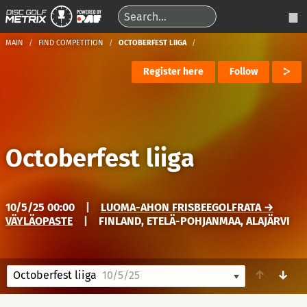
MAIN
FIND COMPETITION
OCTOBERFEST LIIGA
Register here
Follow
Octoberfest liiga
10/5/25 00:00
|
LUOMA-AHON FRISBEEGOLFRATA →
VÄYLÄOPASTE
|
FINLAND, ETELÄ-POHJANMAA, ALAJÄRVI
↑
↓
Octoberfest liiga
10/5/25