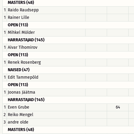
MASTERS (48)
1
Raido Raudsepp
1
Rainer Lille
OPEN (113)
1
Mihkel Mölder
HARRASTAJAD (145)
1
Aivar Tihomirov
OPEN (113)
1
Renek Rosenberg
NAISED (47)
1
Edit Tammepõld
OPEN (113)
1
Joonas Jäätma
HARRASTAJAD (145)
1
Even Grube
64
2
Reiko Mengel
3
andre olde
MASTERS (48)