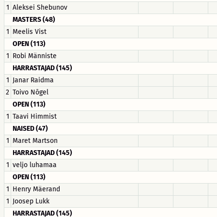
1
Aleksei Shebunov
MASTERS (48)
1
Meelis Vist
OPEN (113)
1
Robi Männiste
HARRASTAJAD (145)
1
Janar Raidma
2
Toivo Nõgel
OPEN (113)
1
Taavi Himmist
NAISED (47)
1
Maret Martson
HARRASTAJAD (145)
1
veljo luhamaa
OPEN (113)
1
Henry Mäerand
1
Joosep Lukk
HARRASTAJAD (145)