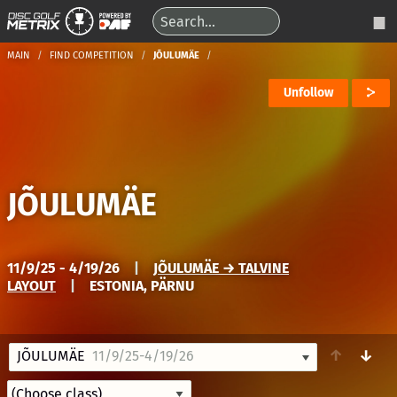
MAIN
FIND COMPETITION
JÕULUMÄE
Unfollow
JÕULUMÄE
11/9/25 - 4/19/26
|
JÕULUMÄE → TALVINE
LAYOUT
|
ESTONIA, PÄRNU
↑
↓
JÕULUMÄE
11/9/25-4/19/26