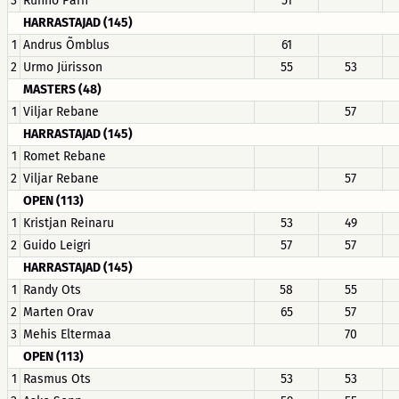
3
Rünno Pärn
51
HARRASTAJAD (145)
1
Andrus Õmblus
61
2
Urmo Jürisson
55
53
MASTERS (48)
1
Viljar Rebane
57
HARRASTAJAD (145)
1
Romet Rebane
2
Viljar Rebane
57
OPEN (113)
1
Kristjan Reinaru
53
49
2
Guido Leigri
57
57
HARRASTAJAD (145)
1
Randy Ots
58
55
2
Marten Orav
65
57
3
Mehis Eltermaa
70
OPEN (113)
1
Rasmus Ots
53
53