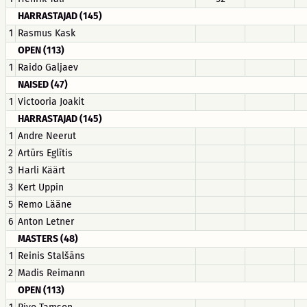
HARRASTAJAD (145)
1
Rasmus Kask
OPEN (113)
1
Raido Galjaev
NAISED (47)
1
Victooria Joakit
HARRASTAJAD (145)
1
Andre Neerut
2
Artūrs Eglītis
3
Harli Käärt
3
Kert Uppin
5
Remo Lääne
6
Anton Letner
MASTERS (48)
1
Reinis Stalšāns
2
Madis Reimann
OPEN (113)