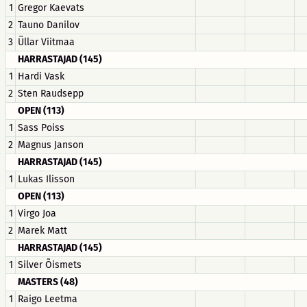
1
Gregor Kaevats
2
Tauno Danilov
3
Üllar Viitmaa
HARRASTAJAD (145)
1
Hardi Vask
2
Sten Raudsepp
OPEN (113)
1
Sass Poiss
2
Magnus Janson
HARRASTAJAD (145)
1
Lukas Ilisson
OPEN (113)
1
Virgo Joa
2
Marek Matt
HARRASTAJAD (145)
1
Silver Õismets
MASTERS (48)
1
Raigo Leetma