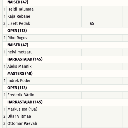
NAISED (47)
1
Heidi Talumaa
1
Kaja Rebane
3
Lisett Pedak
65
OPEN (113)
1
Riho Rogov
NAISED (47)
1
heivi metsaru
HARRASTAJAD (145)
1
Aleks Männik
MASTERS (48)
1
Indrek Põder
OPEN (113)
1
Frederik Bärlin
HARRASTAJAD (145)
1
Markus Joa (13a)
2
Üllar Viitmaa
3
Ottomar Paeväli