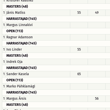
1
Kristofer Kaasiku
MASTERS (48)
1
Jānis Matīss
55
49
HARRASTAJAD (145)
1
Margus Linnakivi
OPEN (113)
1
Ragnar Adamson
HARRASTAJAD (145)
1
Ivo Linder
55
MASTERS (48)
1
Indrek Oja
HARRASTAJAD (145)
1
Sander Kasela
65
OPEN (113)
1
Marko Pähklamägi
HARRASTAJAD (145)
1
Margus Ärsis
56
MASTERS (48)