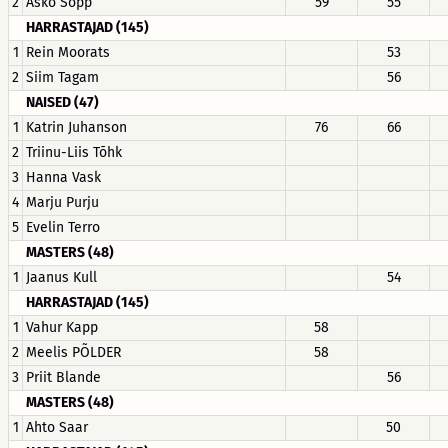
2
Asko Sopp
59
55
HARRASTAJAD (145)
1
Rein Moorats
53
2
Siim Tagam
56
NAISED (47)
1
Katrin Juhanson
76
66
2
Triinu-Liis Tõhk
3
Hanna Vask
4
Marju Purju
5
Evelin Terro
MASTERS (48)
1
Jaanus Kull
54
HARRASTAJAD (145)
1
Vahur Kapp
58
2
Meelis PÕLDER
58
3
Priit Blande
56
MASTERS (48)
1
Ahto Saar
50