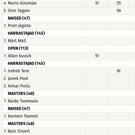
4
Mario Ainumäe
51
55
5
Siim Tagam
56
NAISED (47)
1
Piret Jõgiste
HARRASTAJAD (145)
1
Märt Mäll
OPEN (113)
1
Allan Kuusik
51
HARRASTAJAD (145)
1
Indrek Teor
61
2
Janek Pool
3
Aimar Purju
MASTERS (48)
1
Raido Toomsalu
NAISED (47)
1
Karmen Toomet
MASTERS (48)
1
Rain Siivert