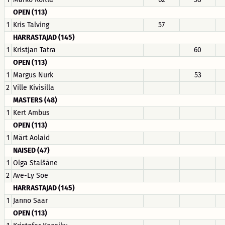
OPEN (113)
1
Kris Talving
57
HARRASTAJAD (145)
1
Kristjan Tatra
60
OPEN (113)
1
Margus Nurk
53
2
Ville Kivisilla
MASTERS (48)
1
Kert Ambus
OPEN (113)
1
Märt Aolaid
NAISED (47)
1
Olga Stalšāne
2
Ave-Ly Soe
HARRASTAJAD (145)
1
Janno Saar
OPEN (113)