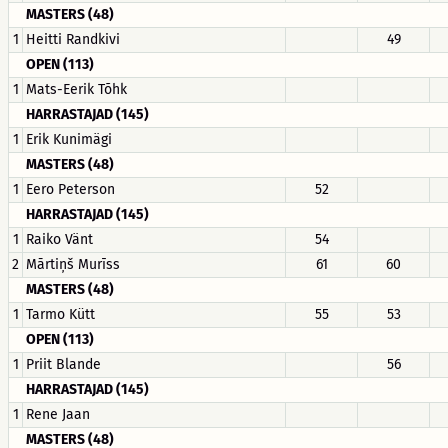
MASTERS (48)
1
Heitti Randkivi
49
OPEN (113)
1
Mats-Eerik Tõhk
HARRASTAJAD (145)
1
Erik Kunimägi
MASTERS (48)
1
Eero Peterson
52
HARRASTAJAD (145)
1
Raiko Vänt
54
2
Mārtiņš Murīss
61
60
MASTERS (48)
1
Tarmo Kütt
55
53
OPEN (113)
1
Priit Blande
56
HARRASTAJAD (145)
1
Rene Jaan
MASTERS (48)