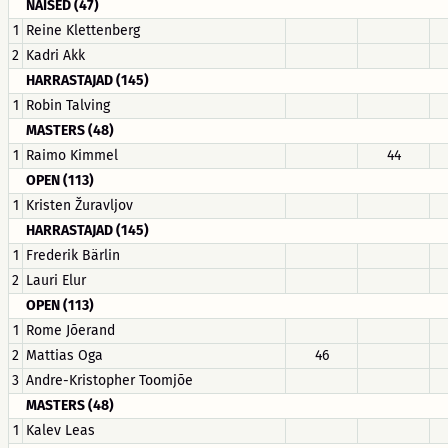
NAISED (47)
1
Reine Klettenberg
2
Kadri Akk
HARRASTAJAD (145)
1
Robin Talving
MASTERS (48)
1
Raimo Kimmel
44
OPEN (113)
1
Kristen Žuravljov
HARRASTAJAD (145)
1
Frederik Bärlin
2
Lauri Elur
OPEN (113)
1
Rome Jõerand
2
Mattias Oga
46
3
Andre-Kristopher Toomjõe
MASTERS (48)
1
Kalev Leas