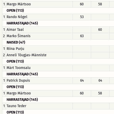
1
Margo Märtsoo
60
58
OPEN (113)
1
Rando Nõgel
53
HARRASTAJAD (145)
1
Aimar Taal
60
2
Marko Šimanis
63
NAISED (47)
1
Riina Purju
2
Anneli Tõugjas-Männiste
OPEN (113)
1
Märt Toomsalu
HARRASTAJAD (145)
1
Patrick Dupuis
64
64
OPEN (113)
1
Margo Märtsoo
60
58
HARRASTAJAD (145)
1
Tauno Teder
OPEN (113)