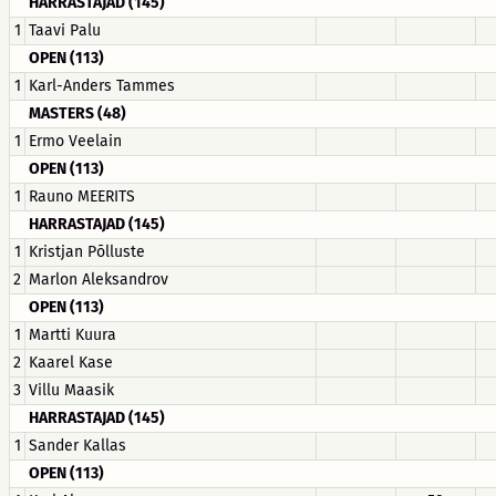
HARRASTAJAD (145)
1
Taavi Palu
OPEN (113)
1
Karl-Anders Tammes
MASTERS (48)
1
Ermo Veelain
OPEN (113)
1
Rauno MEERITS
HARRASTAJAD (145)
1
Kristjan Põlluste
2
Marlon Aleksandrov
OPEN (113)
1
Martti Kuura
2
Kaarel Kase
3
Villu Maasik
HARRASTAJAD (145)
1
Sander Kallas
OPEN (113)