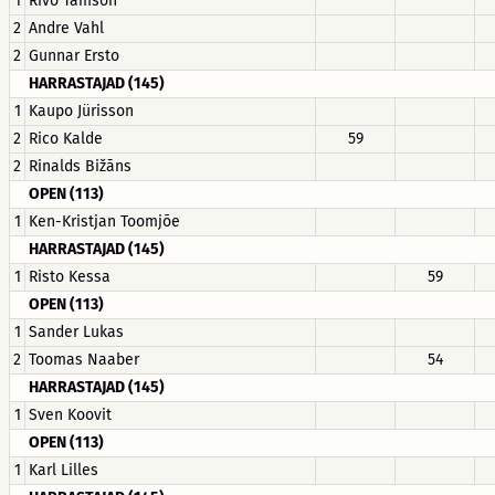
1
Rivo Tamson
2
Andre Vahl
2
Gunnar Ersto
HARRASTAJAD (145)
1
Kaupo Jürisson
2
Rico Kalde
59
2
Rinalds Bižāns
OPEN (113)
1
Ken-Kristjan Toomjõe
HARRASTAJAD (145)
1
Risto Kessa
59
OPEN (113)
1
Sander Lukas
2
Toomas Naaber
54
HARRASTAJAD (145)
1
Sven Koovit
OPEN (113)
1
Karl Lilles