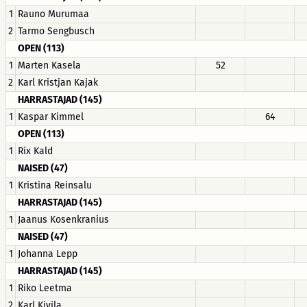
1
Rauno Murumaa
2
Tarmo Sengbusch
OPEN (113)
1
Marten Kasela
52
2
Karl Kristjan Kajak
HARRASTAJAD (145)
1
Kaspar Kimmel
64
OPEN (113)
1
Rix Kald
NAISED (47)
1
Kristina Reinsalu
HARRASTAJAD (145)
1
Jaanus Kosenkranius
NAISED (47)
1
Johanna Lepp
HARRASTAJAD (145)
1
Riko Leetma
2
Karl Kivila