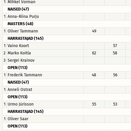
1
Mihkel Vorman
NAISED (47)
1
Anna-Riina Purju
MASTERS (48)
1
Oliver Tammann
49
HARRASTAJAD (145)
1
Vaino Koort
57
2
Marko Koitla
62
58
3
Sergei Krainov
OPEN (113)
1
Frederik Tammann
48
56
NAISED (47)
1
Anneli Ostrat
OPEN (113)
1
Urmo Jürisson
55
53
HARRASTAJAD (145)
1
Oliver Saar
OPEN (113)