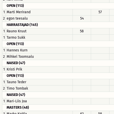
OPEN (113)
1
Marti Merirand
57
2
egon teesalu
54
HARRASTAJAD (145)
1
Rauno Kruut
58
1
Tarmo Sukk
OPEN (113)
1
Hannes Kurn
2
Mihkel Toomsalu
NAISED (47)
1
Kristi Prik
OPEN (113)
1
Tauno Teder
2
Timo Tombak
NAISED (47)
1
Mari-Liis Joa
MASTERS (48)
1
Marko Koitla
62
58