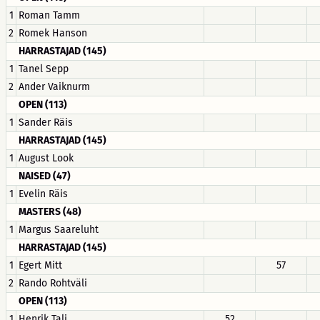
1
Roman Tamm
2
Romek Hanson
HARRASTAJAD (145)
1
Tanel Sepp
2
Ander Vaiknurm
OPEN (113)
1
Sander Räis
HARRASTAJAD (145)
1
August Look
NAISED (47)
1
Evelin Räis
MASTERS (48)
1
Margus Saareluht
HARRASTAJAD (145)
1
Egert Mitt
57
2
Rando Rohtväli
OPEN (113)
1
Henrik Tali
52