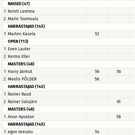
NAISED (47)
1
Kersti Leetma
2
Marie Toomsalu
HARRASTAJAD (145)
1
Marten Kasela
52
OPEN (113)
1
Even Lauter
2
Kermo Eller
MASTERS (48)
1
Harry Järmut
56
56
2
Meelis PÕLDER
58
HARRASTAJAD (145)
1
Rainer Raud
2
Rainer Salujärv
61
MASTERS (48)
1
Aivar Apsalon
58
HARRASTAJAD (145)
1
egon teesalu
54