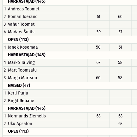
HARRASTAJAD (145)
1
Andreas Toomet
2
Roman Jõerand
61
60
3
Vahur Toomet
4
Madars Šmits
59
57
OPEN (113)
1
Janek Kosemaa
50
51
HARRASTAJAD (145)
1
Marko Talving
67
58
2
Märt Toomsalu
3
Margo Märtsoo
60
58
NAISED (47)
1
Kerli Purju
2
Birgit Rebane
HARRASTAJAD (145)
1
Normunds Ziemelis
63
63
2
Uku Apsalon
63
OPEN (113)