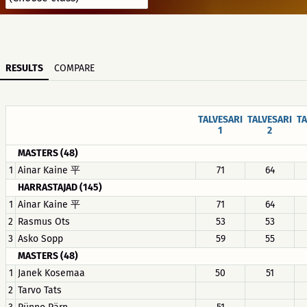
RESULTS
COMPARE
TALVESARI
TALVESARI
TA
1
2
MASTERS (48)
1
Ainar Kaine 平
71
64
HARRASTAJAD (145)
1
Ainar Kaine 平
71
64
2
Rasmus Ots
53
53
3
Asko Sopp
59
55
MASTERS (48)
1
Janek Kosemaa
50
51
2
Tarvo Tats