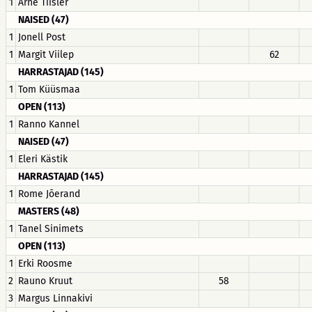
1
Arne Tiisler
NAISED (47)
1
Jonell Post
1
Margit Viilep
62
HARRASTAJAD (145)
1
Tom Küüsmaa
OPEN (113)
1
Ranno Kannel
NAISED (47)
1
Eleri Kästik
HARRASTAJAD (145)
1
Rome Jõerand
MASTERS (48)
1
Tanel Sinimets
OPEN (113)
1
Erki Roosme
2
Rauno Kruut
58
3
Margus Linnakivi