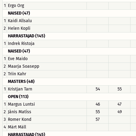
1
Ergo Org
NAISED (47)
1
Kaidi Allsalu
2
Helen Kopli
HARRASTAJAD (145)
1
Indrek Ristoja
NAISED (47)
1
Eve Maido
2
Maarja Soasepp
2
Triin Kahr
MASTERS (48)
1
Kristjan Tarn
54
55
OPEN (113)
1
Margus Luntsi
46
47
2
Jānis Matīss
55
49
3
Romer Kond
57
4
Märt Mäll
HARRASTAJAD (145)