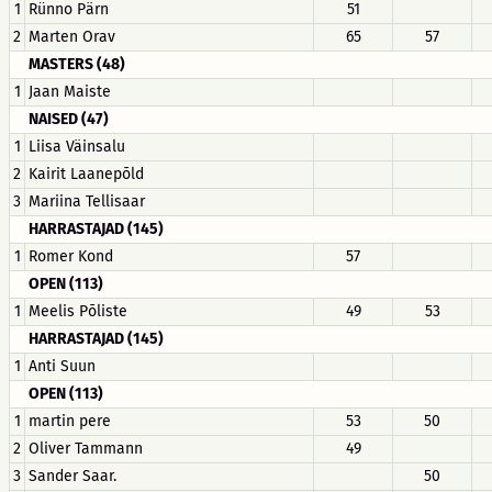
1
Rünno Pärn
51
2
Marten Orav
65
57
MASTERS (48)
1
Jaan Maiste
NAISED (47)
1
Liisa Väinsalu
2
Kairit Laanepõld
3
Mariina Tellisaar
HARRASTAJAD (145)
1
Romer Kond
57
OPEN (113)
1
Meelis Põliste
49
53
HARRASTAJAD (145)
1
Anti Suun
OPEN (113)
1
martin pere
53
50
2
Oliver Tammann
49
3
Sander Saar.
50