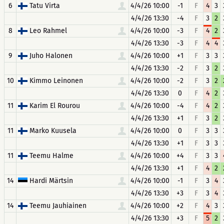
6
Tatu Virta
4/4/26 10:00
-1
F
4
3
4/4/26 13:30
-4
F
3
2
8
Leo Rahmel
4/4/26 10:00
-3
F
4
2
4/4/26 13:30
-3
F
4
4
9
Juho Halonen
4/4/26 10:00
+1
F
3
3
4/4/26 13:30
-2
F
3
2
10
Kimmo Leinonen
4/4/26 10:00
-2
F
3
2
4/4/26 13:30
0
F
4
2
11
Karim El Rourou
4/4/26 10:00
-4
F
4
2
4/4/26 13:30
+1
F
3
2
11
Marko Kuusela
4/4/26 10:00
0
F
3
3
4/4/26 13:30
+1
F
3
3
11
Teemu Halme
4/4/26 10:00
+4
F
3
3
4/4/26 13:30
+1
F
4
2
14
Hardi Märtsin
4/4/26 10:00
-1
F
3
4
4/4/26 13:30
+3
F
3
4
14
Teemu Jauhiainen
4/4/26 10:00
+2
F
4
3
4/4/26 13:30
+3
F
5
2