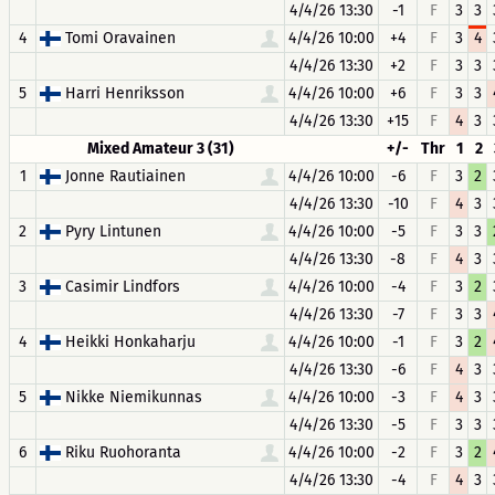
4/4/26 13:30
-1
F
3
3
4
Tomi Oravainen
4/4/26 10:00
+4
F
3
4
4/4/26 13:30
+2
F
3
3
5
Harri Henriksson
4/4/26 10:00
+6
F
3
3
4/4/26 13:30
+15
F
4
3
Mixed Amateur 3 (31)
+/-
Thr
1
2
1
Jonne Rautiainen
4/4/26 10:00
-6
F
3
2
4/4/26 13:30
-10
F
4
3
2
Pyry Lintunen
4/4/26 10:00
-5
F
3
3
4/4/26 13:30
-8
F
4
3
3
Casimir Lindfors
4/4/26 10:00
-4
F
3
2
4/4/26 13:30
-7
F
3
3
4
Heikki Honkaharju
4/4/26 10:00
-1
F
3
2
4/4/26 13:30
-6
F
4
3
5
Nikke Niemikunnas
4/4/26 10:00
-3
F
4
3
4/4/26 13:30
-5
F
3
3
6
Riku Ruohoranta
4/4/26 10:00
-2
F
3
2
4/4/26 13:30
-4
F
4
3