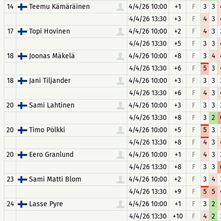
14
Teemu Kämäräinen
4/4/26 10:00
+1
F
3
3
4/4/26 13:30
+3
F
4
3
17
Topi Hovinen
4/4/26 10:00
+2
F
4
3
4/4/26 13:30
+5
F
3
3
18
Joonas Mäkelä
4/4/26 10:00
+8
F
3
4
4/4/26 13:30
+6
F
5
3
18
Jani Tiljander
4/4/26 10:00
+3
F
3
3
4/4/26 13:30
+6
F
4
3
20
Sami Lahtinen
4/4/26 10:00
+3
F
3
3
4/4/26 13:30
+8
F
3
2
20
Timo Pölkki
4/4/26 10:00
+5
F
5
3
4/4/26 13:30
+8
F
4
3
20
Eero Granlund
4/4/26 10:00
+1
F
4
3
4/4/26 13:30
+8
F
3
3
23
Sami Matti Blom
4/4/26 10:00
+2
F
3
4
4/4/26 13:30
+9
F
5
5
24
Lasse Pyre
4/4/26 10:00
+1
F
3
2
4/4/26 13:30
+10
F
4
2