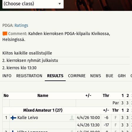
PDGA:
Ratings
Comment:
Kahden kierroksen PDGA-kilpailu Kivikossa,
Helsingissä.
Kiitos kaikille osallistujille
2. kierroksen ryhmät julkaistu
2. kierros klo 13:30
INFO
REGISTRATION
RESULTS
COMPARE
NEWS
BUE
GRH
No
Name
+/-
Thr
1
2
Par
3
3
Mixed Amateur 1 (27)
+/-
Thr
1
2
1
Kalle Leivo
4/4/26 10:00
-6
F
3
3
4/4/26 13:30
-17
F
3
3