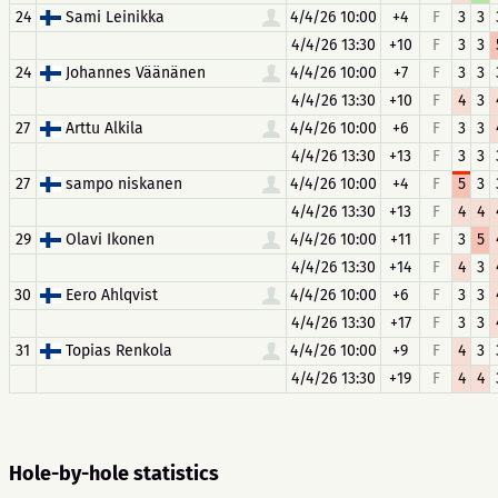
24
Sami Leinikka
4/4/26 10:00
+4
F
3
3
4/4/26 13:30
+10
F
3
3
24
Johannes Väänänen
4/4/26 10:00
+7
F
3
3
4/4/26 13:30
+10
F
4
3
27
Arttu Alkila
4/4/26 10:00
+6
F
3
3
4/4/26 13:30
+13
F
3
3
27
sampo niskanen
4/4/26 10:00
+4
F
5
3
4/4/26 13:30
+13
F
4
4
29
Olavi Ikonen
4/4/26 10:00
+11
F
3
5
4/4/26 13:30
+14
F
4
3
30
Eero Ahlqvist
4/4/26 10:00
+6
F
3
3
4/4/26 13:30
+17
F
3
3
31
Topias Renkola
4/4/26 10:00
+9
F
4
3
4/4/26 13:30
+19
F
4
4
Hole-by-hole statistics