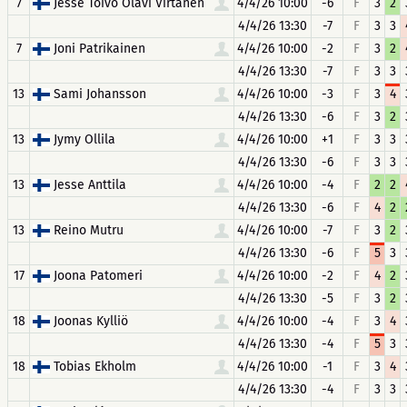
7
Jesse Toivo Olavi Virtanen
4/4/26 10:00
-6
F
3
2
4/4/26 13:30
-7
F
3
3
7
Joni Patrikainen
4/4/26 10:00
-2
F
3
2
4/4/26 13:30
-7
F
3
3
13
Sami Johansson
4/4/26 10:00
-3
F
3
4
4/4/26 13:30
-6
F
3
2
13
Jymy Ollila
4/4/26 10:00
+1
F
3
3
4/4/26 13:30
-6
F
3
3
13
Jesse Anttila
4/4/26 10:00
-4
F
2
2
4/4/26 13:30
-6
F
4
2
13
Reino Mutru
4/4/26 10:00
-7
F
3
2
4/4/26 13:30
-6
F
5
3
17
Joona Patomeri
4/4/26 10:00
-2
F
4
2
4/4/26 13:30
-5
F
3
2
18
Joonas Kylliö
4/4/26 10:00
-4
F
3
4
4/4/26 13:30
-4
F
5
3
18
Tobias Ekholm
4/4/26 10:00
-1
F
3
4
4/4/26 13:30
-4
F
3
3