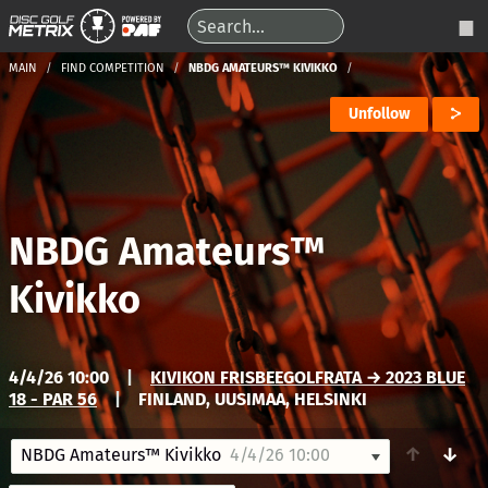
MAIN
FIND COMPETITION
NBDG AMATEURS™ KIVIKKO
Unfollow
NBDG Amateurs™
Kivikko
4/4/26 10:00
|
KIVIKON FRISBEEGOLFRATA → 2023 BLUE
18 - PAR 56
|
FINLAND, UUSIMAA, HELSINKI
↑
↓
NBDG Amateurs™ Kivikko
4/4/26 10:00