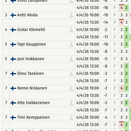
2
Vilho Lamponen
4/4/26 10:00
-8
F
3
3
4/4/26 13:30
-16
F
4
2
3
Antti Ahola
4/4/26 10:00
-10
F
3
3
4/4/26 13:30
-14
F
4
3
4
Oskar Klemetti
4/4/26 10:00
-2
F
3
2
4/4/26 13:30
-11
F
3
2
5
Topi Kauppinen
4/4/26 10:00
-10
F
3
2
4/4/26 13:30
-8
F
3
3
5
Jani Hokkanen
4/4/26 10:00
-5
F
3
3
4/4/26 13:30
-8
F
3
2
7
Elmo Taskinen
4/4/26 10:00
-2
F
3
2
4/4/26 13:30
-7
F
3
2
7
Nemo Niskanen
4/4/26 10:00
-2
F
4
2
4/4/26 13:30
-7
F
3
3
7
Atte Hakkarainen
4/4/26 10:00
-2
F
3
2
4/4/26 13:30
-7
F
3
3
7
Timi Kemppainen
4/4/26 10:00
-4
F
3
3
4/4/26 13:30
-7
F
4
2