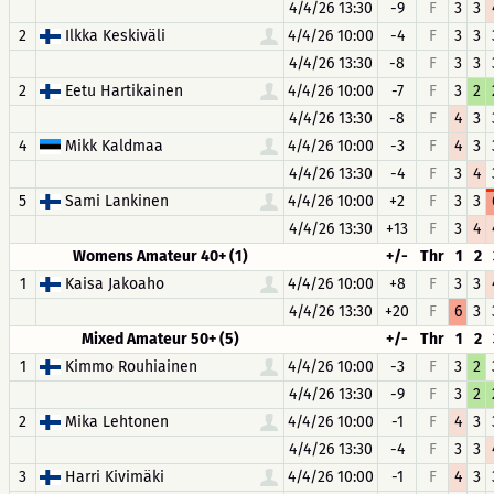
4/4/26 13:30
-9
F
3
3
2
Ilkka Keskiväli
4/4/26 10:00
-4
F
3
3
4/4/26 13:30
-8
F
3
3
2
Eetu Hartikainen
4/4/26 10:00
-7
F
3
2
4/4/26 13:30
-8
F
4
3
4
Mikk Kaldmaa
4/4/26 10:00
-3
F
4
3
4/4/26 13:30
-4
F
3
4
5
Sami Lankinen
4/4/26 10:00
+2
F
3
3
4/4/26 13:30
+13
F
3
4
Womens Amateur 40+ (1)
+/-
Thr
1
2
1
Kaisa Jakoaho
4/4/26 10:00
+8
F
3
3
4/4/26 13:30
+20
F
6
3
Mixed Amateur 50+ (5)
+/-
Thr
1
2
1
Kimmo Rouhiainen
4/4/26 10:00
-3
F
3
2
4/4/26 13:30
-9
F
3
2
2
Mika Lehtonen
4/4/26 10:00
-1
F
4
3
4/4/26 13:30
-4
F
3
3
3
Harri Kivimäki
4/4/26 10:00
-1
F
4
3