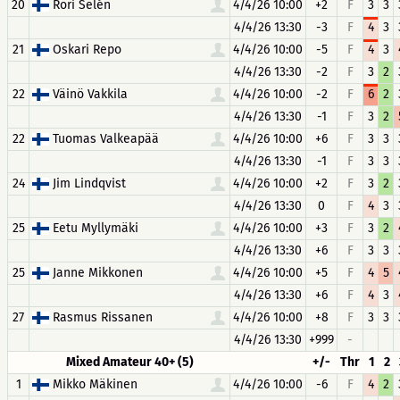
20
Rori Selén
4/4/26 10:00
+2
F
3
3
4/4/26 13:30
-3
F
4
3
21
Oskari Repo
4/4/26 10:00
-5
F
4
3
4/4/26 13:30
-2
F
3
2
22
Väinö Vakkila
4/4/26 10:00
-2
F
6
2
4/4/26 13:30
-1
F
3
2
22
Tuomas Valkeapää
4/4/26 10:00
+6
F
3
3
4/4/26 13:30
-1
F
3
3
24
Jim Lindqvist
4/4/26 10:00
+2
F
3
2
4/4/26 13:30
0
F
4
3
25
Eetu Myllymäki
4/4/26 10:00
+3
F
3
2
4/4/26 13:30
+6
F
3
3
25
Janne Mikkonen
4/4/26 10:00
+5
F
4
5
4/4/26 13:30
+6
F
4
3
27
Rasmus Rissanen
4/4/26 10:00
+8
F
3
3
4/4/26 13:30
+999
-
Mixed Amateur 40+ (5)
+/-
Thr
1
2
1
Mikko Mäkinen
4/4/26 10:00
-6
F
4
2